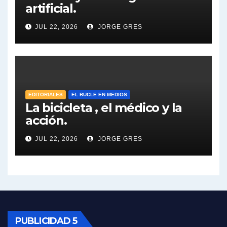
artificial.
Dalbón sobre el impuesto a la riqueza - Gregorio Dalbon con Jorge Gres
JUL 22, 2026
JORGE GRES
José Urtubey y la posible reactivación económica - José Urtubey con Jorge Gres
José Urtubey sobre la posibilidad de una candidatura - José Urtubey con Jorge Gres
EDITORIALES
EL BUCLE EN MEDIOS
Elio Rossi sobre Maradona - Elio Rossi con Jorge Gres
La bicicleta , el médico y la
acción.
Nicolás Kreplak , sobre Maradona - Nicolás Kreplak con Jorge Gres
JUL 22, 2026
JORGE GRES
Kreplak , sobre la vacuna contra el Covid-19 - Nicolás Kreplak con Jorge Gres
Kreplak , vacuna e ideología - Nicolás Kreplak con Jorge Gres
Kreplak ,qué vacunas llegarán al país - Nicolás Kreplak con Jorge Gres
PUBLICIDAD 5
Kreplak , cómo se darán los turnos para la vacunación - Nicolás Kreplak con Jorge Gres