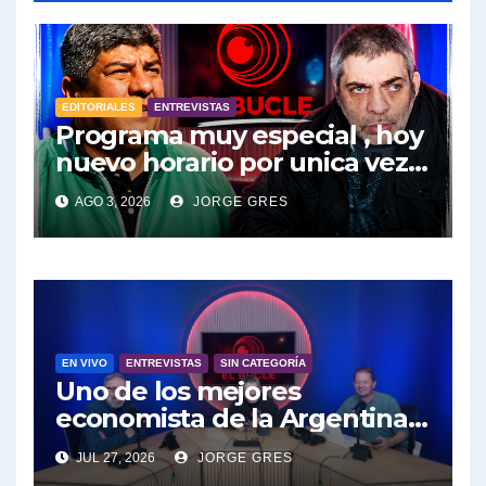
EDITORIALES
ENTREVISTAS
Programa muy especial , hoy
nuevo horario por unica vez .
Pablo Moyano en vivo sobran
AGO 3, 2026
JORGE GRES
las palabras, te esperamos
en el Bucle 10:30 3/8/2026
EN VIVO
ENTREVISTAS
SIN CATEGORÍA
Uno de los mejores
economista de la Argentina
engalana a el Bucle; Gustavo
JUL 27, 2026
JORGE GRES
Marangoni en vivo hoy