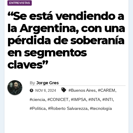
ENTREVISTAS
“Se está vendiendo a
la Argentina, con una
pérdida de soberanía
en segmentos
claves”
By
Jorge Gres
,
,
#Buenos Aires
#CAREM
NOV 6, 2024
,
,
,
,
,
#ciencia
#CONICET
#IMPSA
#INTA
#INTI
,
,
#Política
#Roberto Salvarezza
#tecnología