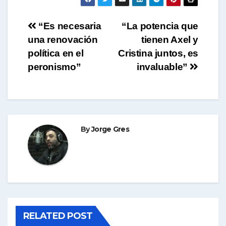
Navegación
“Es necesaria
“La potencia que
una renovación
tienen Axel y
de
política en el
Cristina juntos, es
entradas
peronismo”
invaluable”
By
Jorge Gres
RELATED POST