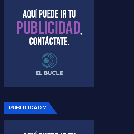
Marangoni sobre dispositivo de seguridad en el velatorio de Maradona - Gustavo Marangoni con Jorge Gres
Marangoni sobre el dólar - Gustavo Marangoni con Jorge Gres
Raúl Timerman sobre el acto del FdT en La Plata - Raúl Timerman
Raúl Timerman sobre el funcionamiento del FdT - Raúl Timerman
Raúl Timerman sobre la imagen del Gobierno - Raúl Timerman
Raúl Timerman sobre la oposición
PUBLICIDAD 7