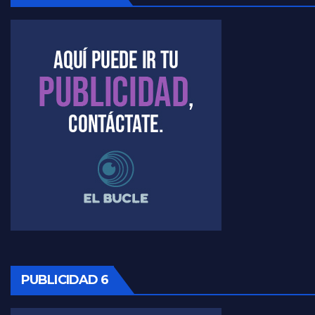
Kreplak , la vacunación en contexto de cuidado - Nicolás Kreplak con Jorge Gres
Timerman : " Cristina está enojada" - Raúl Timerman con Jorge Gres
Timerman, sobre el velatorio de Maradona - Raúl Timerman con Jorge Gres
Timerman, sobre Formosa en cuanto a la pandemia - Raúl Timerman con Jorge Gres
Timerman ,llamativos datos sobre la grieta - Raúl Timerman con Jorge Gres
Timerman: " La gente esta buscando un cambio" - Raúl Timerman con Jorge Gres
Marangoni sobre la negociacion con el FMI - Gustavo Marangoni con Jorge Gres
PUBLICIDAD 6
Marangoni, sobre el ajuste - Gustavo Marangoni con Jorge Gres