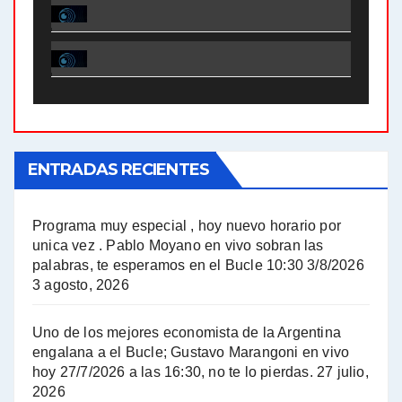
El Bucle News en Radio Gráfica. Bloque 1 . 28.04.24 - Jorge Gres
El Bucle News en Radio Gráfica. Bloque 2 . 21.04.24 - Jorge Gres
El Bucle News en Radio Gráfica. Bloque 1 . 21.04.24 - Jorge Gres
ENTRADAS RECIENTES
El Bucle News en Radio Gráfica. Bloque 1 . 14.04.24 - Jorge Gres
El Bucle News en Radio Gráfica. Bloque 2 . 14.04.24 - Jorge Gres
Programa muy especial , hoy nuevo horario por
unica vez . Pablo Moyano en vivo sobran las
A mayor poder al empresariado le cuesta encontrar resistencia - Jose Urtubey con Jorge Gres
palabras, te esperamos en el Bucle 10:30 3/8/2026
3 agosto, 2026
Hugo Yasky sobre el Impuesto a las grandes fortunas - Hugo Yasky con Jorge Gres
Uno de los mejores economista de la Argentina
Hugo Yasky : Día de la Militancia - Hugo Yasky con Jorge Gres
engalana a el Bucle; Gustavo Marangoni en vivo
hoy 27/7/2026 a las 16:30, no te lo pierdas.
27 julio,
2026
Hugo Yasky opina sobre la reunión de Sergio Massa con el FMI - Hugo Yasky con Jorge Gres