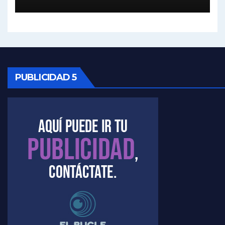
Kreplak , vacuna e ideología - Nicolás Kreplak con Jorge Gres
Kreplak ,qué vacunas llegarán al país - Nicolás Kreplak con Jorge Gres
Kreplak , cómo se darán los turnos para la vacunación - Nicolás Kreplak con Jorge Gres
PUBLICIDAD 5
Kreplak , la vacunación en contexto de cuidado - Nicolás Kreplak con Jorge Gres
Timerman : " Cristina está enojada" - Raúl Timerman con Jorge Gres
Timerman, sobre el velatorio de Maradona - Raúl Timerman con Jorge Gres
Timerman, sobre Formosa en cuanto a la pandemia - Raúl Timerman con Jorge Gres
Timerman ,llamativos datos sobre la grieta - Raúl Timerman con Jorge Gres