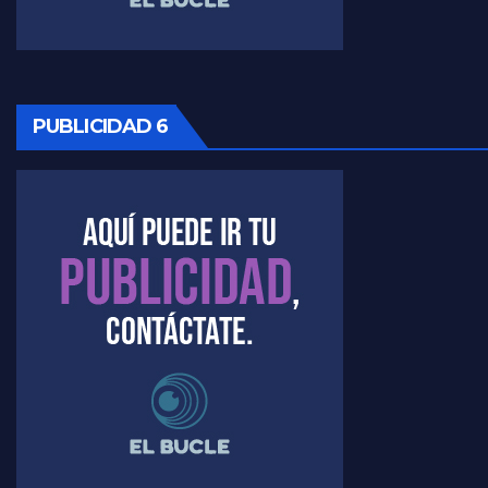
Timerman: " La gente esta buscando un cambio" - Raúl Timerman con Jorge Gres
Marangoni sobre la negociacion con el FMI - Gustavo Marangoni con Jorge Gres
Marangoni, sobre el ajuste - Gustavo Marangoni con Jorge Gres
PUBLICIDAD 6
Marangoni sobre dispositivo de seguridad en el velatorio de Maradona - Gustavo Marangoni con Jorge Gres
Marangoni sobre el dólar - Gustavo Marangoni con Jorge Gres
Raúl Timerman sobre el acto del FdT en La Plata - Raúl Timerman
Raúl Timerman sobre el funcionamiento del FdT - Raúl Timerman
Raúl Timerman sobre la imagen del Gobierno - Raúl Timerman
Raúl Timerman sobre la oposición