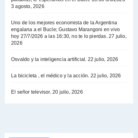
3 agosto, 2026
Hugo Yasky sobre el Impuesto a las grandes fortunas - Hugo Yasky con Jorge Gres
Uno de los mejores economista de la Argentina
Hugo Yasky : Día de la Militancia - Hugo Yasky con Jorge Gres
engalana a el Bucle; Gustavo Marangoni en vivo
hoy 27/7/2026 a las 16:30, no te lo pierdas.
27 julio,
2026
Hugo Yasky opina sobre la reunión de Sergio Massa con el FMI - Hugo Yasky con Jorge Gres
Osvaldo y la inteligencia artificial.
22 julio, 2026
Hugo Yasky sobre la Coordinadora de las Industrias de Productos Alimenticios (COPAL) - Hugo Yasky con Jorge Gres
Pablo Moyano sobre el espionaje: "Estos personajes siniestros han hecho mucho daño" - Pablo Moyano con Jorge Gres
La bicicleta , el médico y la acción.
22 julio, 2026
Pablo Moyano sobre el espionaje: "La AFI era una banda ilícita" - Pablo Moyano con Jorge Gres
El señor televisor.
20 julio, 2026
Pablo Moyano sobre el Día de la Militancia - Pablo Moyano con Jorge Gres
Pablo Moyano :" La bandera del sindicalismo fue siempre pelear contra las políticas del FMI" - Pablo Moyano con Jorge Gres
Actualidad con Raúl Timerman - Raúl Timerman con Jorge Gres