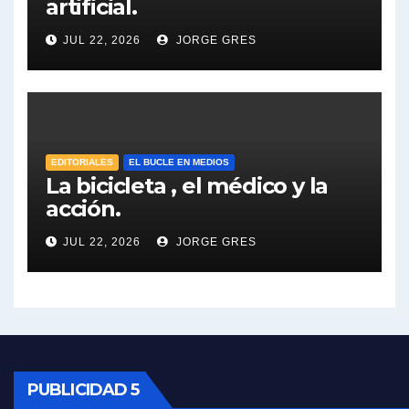
artificial.
Dalbón sobre el impuesto a la riqueza - Gregorio Dalbon con Jorge Gres
JUL 22, 2026
JORGE GRES
José Urtubey y la posible reactivación económica - José Urtubey con Jorge Gres
José Urtubey sobre la posibilidad de una candidatura - José Urtubey con Jorge Gres
Elio Rossi sobre Maradona - Elio Rossi con Jorge Gres
EDITORIALES
EL BUCLE EN MEDIOS
La bicicleta , el médico y la
acción.
Nicolás Kreplak , sobre Maradona - Nicolás Kreplak con Jorge Gres
JUL 22, 2026
JORGE GRES
Kreplak , sobre la vacuna contra el Covid-19 - Nicolás Kreplak con Jorge Gres
Kreplak , vacuna e ideología - Nicolás Kreplak con Jorge Gres
Kreplak ,qué vacunas llegarán al país - Nicolás Kreplak con Jorge Gres
Kreplak , cómo se darán los turnos para la vacunación - Nicolás Kreplak con Jorge Gres
PUBLICIDAD 5