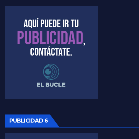
Kreplak , la vacunación en contexto de cuidado - Nicolás Kreplak con Jorge Gres
Timerman : " Cristina está enojada" - Raúl Timerman con Jorge Gres
Timerman, sobre el velatorio de Maradona - Raúl Timerman con Jorge Gres
Timerman, sobre Formosa en cuanto a la pandemia - Raúl Timerman con Jorge Gres
Timerman ,llamativos datos sobre la grieta - Raúl Timerman con Jorge Gres
Timerman: " La gente esta buscando un cambio" - Raúl Timerman con Jorge Gres
Marangoni sobre la negociacion con el FMI - Gustavo Marangoni con Jorge Gres
Marangoni, sobre el ajuste - Gustavo Marangoni con Jorge Gres
PUBLICIDAD 6
Marangoni sobre dispositivo de seguridad en el velatorio de Maradona - Gustavo Marangoni con Jorge Gres