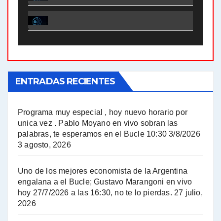
El Bucle News en Radio Gráfica. Bloque 1 . 28.04.24 - Jorge Gres
El Bucle News en Radio Gráfica. Bloque 2 . 21.04.24 - Jorge Gres
El Bucle News en Radio Gráfica. Bloque 1 . 21.04.24 - Jorge Gres
ENTRADAS RECIENTES
El Bucle News en Radio Gráfica. Bloque 1 . 14.04.24 - Jorge Gres
El Bucle News en Radio Gráfica. Bloque 2 . 14.04.24 - Jorge Gres
Programa muy especial , hoy nuevo horario por
unica vez . Pablo Moyano en vivo sobran las
A mayor poder al empresariado le cuesta encontrar resistencia - Jose Urtubey con Jorge Gres
palabras, te esperamos en el Bucle 10:30 3/8/2026
3 agosto, 2026
Hugo Yasky sobre el Impuesto a las grandes fortunas - Hugo Yasky con Jorge Gres
Uno de los mejores economista de la Argentina
Hugo Yasky : Día de la Militancia - Hugo Yasky con Jorge Gres
engalana a el Bucle; Gustavo Marangoni en vivo
hoy 27/7/2026 a las 16:30, no te lo pierdas.
27 julio,
2026
Hugo Yasky opina sobre la reunión de Sergio Massa con el FMI - Hugo Yasky con Jorge Gres