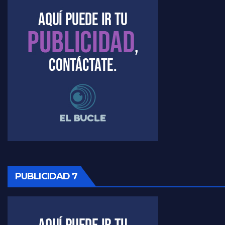
Marangoni sobre el dólar - Gustavo Marangoni con Jorge Gres
Raúl Timerman sobre el acto del FdT en La Plata - Raúl Timerman
Raúl Timerman sobre el funcionamiento del FdT - Raúl Timerman
Raúl Timerman sobre la imagen del Gobierno - Raúl Timerman
Raúl Timerman sobre la oposición
PUBLICIDAD 7