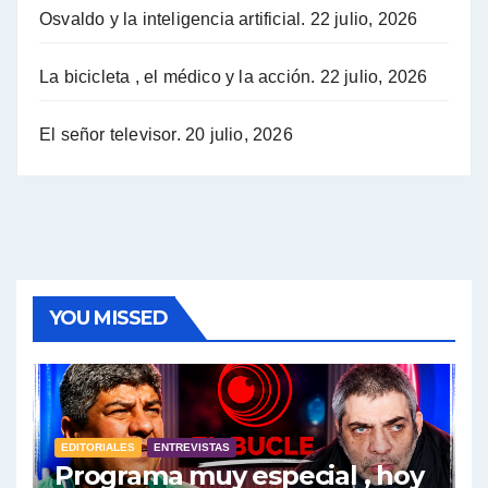
Osvaldo y la inteligencia artificial.
22 julio, 2026
Hugo Yasky sobre la Coordinadora de las Industrias de Productos Alimenticios (COPAL) - Hugo Yasky con Jorge Gres
Pablo Moyano sobre el espionaje: "Estos personajes siniestros han hecho mucho daño" - Pablo Moyano con Jorge Gres
La bicicleta , el médico y la acción.
22 julio, 2026
Pablo Moyano sobre el espionaje: "La AFI era una banda ilícita" - Pablo Moyano con Jorge Gres
El señor televisor.
20 julio, 2026
Pablo Moyano sobre el Día de la Militancia - Pablo Moyano con Jorge Gres
Pablo Moyano :" La bandera del sindicalismo fue siempre pelear contra las políticas del FMI" - Pablo Moyano con Jorge Gres
Actualidad con Raúl Timerman - Raúl Timerman con Jorge Gres
YOU MISSED
Raúl Timerman: sobre la defensa de los Senadores de JxC al acuerdo con el FMI - Raúl Timerman con Jorge Gres
Roberto Salvarezza: debate sobre las vacunas - Roberto Salvarezza con Jorge Gres
EDITORIALES
ENTREVISTAS
Salvarezza : la influencia de los Medios de Comunicación en el debate sobre las vacunas - Roberto Salvarezza con Jorge Gres
Programa muy especial , hoy