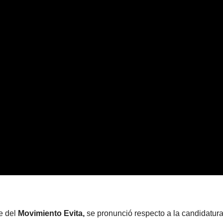
te del
Movimiento Evita,
se pronunció respecto a la candidatur