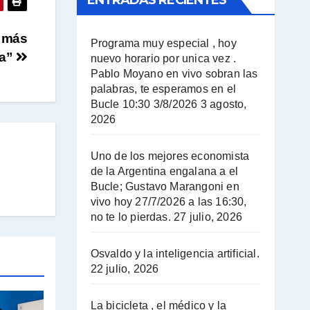
ENTRADAS RECIENTES
El Bucle News en Radio Gráfica. Bloque 2 . 14.04.24 - Jorge Gres
y más
Programa muy especial , hoy
A mayor poder al empresariado le cuesta encontrar resistencia - Jose Urtubey con Jorge Gres
na”
nuevo horario por unica vez .
Pablo Moyano en vivo sobran las
Hugo Yasky sobre el Impuesto a las grandes fortunas - Hugo Yasky con Jorge Gres
palabras, te esperamos en el
Bucle 10:30 3/8/2026
3 agosto,
Hugo Yasky : Día de la Militancia - Hugo Yasky con Jorge Gres
2026
Hugo Yasky opina sobre la reunión de Sergio Massa con el FMI - Hugo Yasky con Jorge Gres
Uno de los mejores economista
de la Argentina engalana a el
Hugo Yasky sobre la Coordinadora de las Industrias de Productos Alimenticios (COPAL) - Hugo Yasky con Jorge Gres
Bucle; Gustavo Marangoni en
vivo hoy 27/7/2026 a las 16:30,
no te lo pierdas.
27 julio, 2026
Pablo Moyano sobre el espionaje: "Estos personajes siniestros han hecho mucho daño" - Pablo Moyano con Jorge Gres
Osvaldo y la inteligencia artificial.
Pablo Moyano sobre el espionaje: "La AFI era una banda ilícita" - Pablo Moyano con Jorge Gres
22 julio, 2026
Pablo Moyano sobre el Día de la Militancia - Pablo Moyano con Jorge Gres
La bicicleta , el médico y la