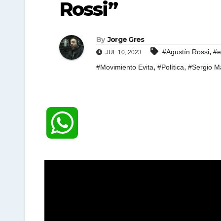
Rossi”
By
Jorge Gres
,
#Agustín Rossi
#e
JUL 10, 2023
,
,
#Movimiento Evita
#Política
#Sergio M
W
h
a
t