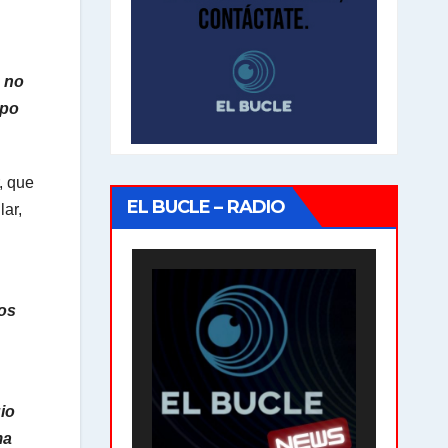
o no
mpo
, que
EL BUCLE – RADIO
lar,
ros
io
ma