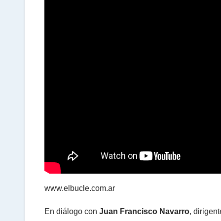
s
A
p
p
www.elbucle.com.ar
En diálogo con
Juan Francisco Navarro
, dirigen