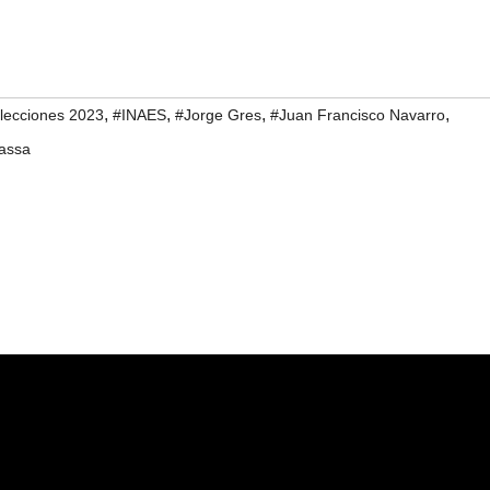
,
,
,
,
lecciones 2023
#INAES
#Jorge Gres
#Juan Francisco Navarro
assa