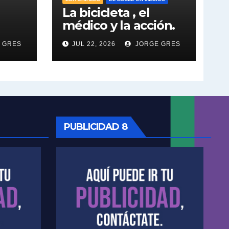
La bicicleta , el
Tuny Kollmann sobre la reforma judicial - Tuny Kollmann con Jorge Gres
médico y la acción.
Tunny Kollmann sobre el documental de Netflix "Carmel" - Tuny Kollmann con Jorge Gres
 GRES
JUL 22, 2026
JORGE GRES
Tuny Kollmann sobre caso Maria Marta Garcia Belsunce - Tuny Kollmann con Jorge Gres
Dalbón sobre foto de Maximo Kirchner - Gregorio Dalbon con Jorge Gres
Dalbón sobre la Cámpora - Gregorio Dalbon con Jorge Gres
PUBLICIDAD 8
Dalbón sobre el impuesto a la riqueza - Gregorio Dalbon con Jorge Gres
José Urtubey y la posible reactivación económica - José Urtubey con Jorge Gres
José Urtubey sobre la posibilidad de una candidatura - José Urtubey con Jorge Gres
Elio Rossi sobre Maradona - Elio Rossi con Jorge Gres