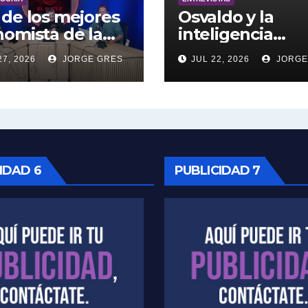
de los mejores
Osvaldo y la
omista de la
inteligencia
entina engalana
artificial.
27, 2026
JORGE GRES
JUL 22, 2026
JORGE
 Bucle; Gustavo
ngoni en vivo
27/7/2026 a las
0, no te lo
das.
IDAD 6
PUBLICIDAD 7