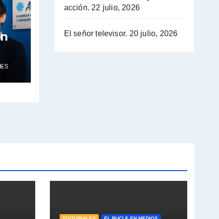
acción.
22 julio, 2026
Pablo Moyano :" La bandera del sindicalismo fue siempre pelear contra las políticas del FMI" - Pablo Moyano con Jorge Gres
ón
El señor televisor.
20 julio, 2026
Actualidad con Raúl Timerman - Raúl Timerman con Jorge Gres
Raúl Timerman: sobre la defensa de los Senadores de JxC al acuerdo con el FMI - Raúl Timerman con Jorge Gres
ES
Roberto Salvarezza: debate sobre las vacunas - Roberto Salvarezza con Jorge Gres
Salvarezza : la influencia de los Medios de Comunicación en el debate sobre las vacunas - Roberto Salvarezza con Jorge Gres
Salvarezza ¿Hay fondos para la ciencia en Argentina? - Roberto Salvarezza con Jorge Gres
Salvarezza: Tres objetivos de su gestión - Roberto Salvarezza con Jorge Gres
Vanesa Siley sobre Ley de Fuego - Vanesa Siley con Jorge Gres
Siley sobre los Proyectos presentados - Vanesa Siley con Jorge Gres
EDITORIALES
EL BUCLE EN MEDIOS