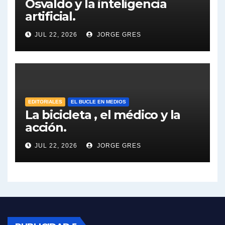
Osvaldo y la inteligencia
artificial.
Dalbón sobre el impuesto a la riqueza - Gregorio Dalbon con Jorge Gres
JUL 22, 2026
JORGE GRES
José Urtubey y la posible reactivación económica - José Urtubey con Jorge Gres
José Urtubey sobre la posibilidad de una candidatura - José Urtubey con Jorge Gres
Elio Rossi sobre Maradona - Elio Rossi con Jorge Gres
EDITORIALES
EL BUCLE EN MEDIOS
La bicicleta , el médico y la
acción.
Nicolás Kreplak , sobre Maradona - Nicolás Kreplak con Jorge Gres
JUL 22, 2026
JORGE GRES
Kreplak , sobre la vacuna contra el Covid-19 - Nicolás Kreplak con Jorge Gres
Kreplak , vacuna e ideología - Nicolás Kreplak con Jorge Gres
Kreplak ,qué vacunas llegarán al país - Nicolás Kreplak con Jorge Gres
Kreplak , cómo se darán los turnos para la vacunación - Nicolás Kreplak con Jorge Gres