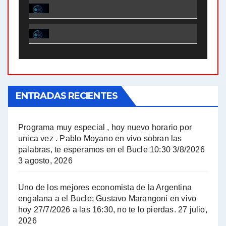
El Bucle News en Radio Gráfica. Bloque 1 . 28.04.24 - Jorge Gres
El Bucle News en Radio Gráfica. Bloque 2 . 21.04.24 - Jorge Gres
El Bucle News en Radio Gráfica. Bloque 1 . 21.04.24 - Jorge Gres
ENTRADAS RECIENTES
El Bucle News en Radio Gráfica. Bloque 1 . 14.04.24 - Jorge Gres
El Bucle News en Radio Gráfica. Bloque 2 . 14.04.24 - Jorge Gres
Programa muy especial , hoy nuevo horario por
unica vez . Pablo Moyano en vivo sobran las
A mayor poder al empresariado le cuesta encontrar resistencia - Jose Urtubey con Jorge Gres
palabras, te esperamos en el Bucle 10:30 3/8/2026
3 agosto, 2026
Hugo Yasky sobre el Impuesto a las grandes fortunas - Hugo Yasky con Jorge Gres
Uno de los mejores economista de la Argentina
Hugo Yasky : Día de la Militancia - Hugo Yasky con Jorge Gres
engalana a el Bucle; Gustavo Marangoni en vivo
hoy 27/7/2026 a las 16:30, no te lo pierdas.
27 julio,
2026
Hugo Yasky opina sobre la reunión de Sergio Massa con el FMI - Hugo Yasky con Jorge Gres