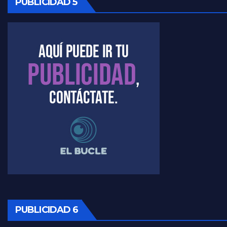
PUBLICIDAD 5
Kreplak , la vacunación en contexto de cuidado - Nicolás Kreplak con Jorge Gres
Timerman : " Cristina está enojada" - Raúl Timerman con Jorge Gres
Timerman, sobre el velatorio de Maradona - Raúl Timerman con Jorge Gres
Timerman, sobre Formosa en cuanto a la pandemia - Raúl Timerman con Jorge Gres
Timerman ,llamativos datos sobre la grieta - Raúl Timerman con Jorge Gres
Timerman: " La gente esta buscando un cambio" - Raúl Timerman con Jorge Gres
Marangoni sobre la negociacion con el FMI - Gustavo Marangoni con Jorge Gres
Marangoni, sobre el ajuste - Gustavo Marangoni con Jorge Gres
PUBLICIDAD 6