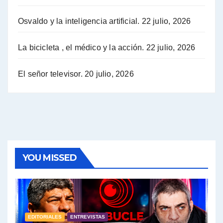
Osvaldo y la inteligencia artificial.
22 julio, 2026
Hugo Yasky sobre la Coordinadora de las Industrias de Productos Alimenticios (COPAL) - Hugo Yasky con Jorge Gres
Pablo Moyano sobre el espionaje: "Estos personajes siniestros han hecho mucho daño" - Pablo Moyano con Jorge Gres
La bicicleta , el médico y la acción.
22 julio, 2026
Pablo Moyano sobre el espionaje: "La AFI era una banda ilícita" - Pablo Moyano con Jorge Gres
El señor televisor.
20 julio, 2026
Pablo Moyano sobre el Día de la Militancia - Pablo Moyano con Jorge Gres
Pablo Moyano :" La bandera del sindicalismo fue siempre pelear contra las políticas del FMI" - Pablo Moyano con Jorge Gres
Actualidad con Raúl Timerman - Raúl Timerman con Jorge Gres
YOU MISSED
Raúl Timerman: sobre la defensa de los Senadores de JxC al acuerdo con el FMI - Raúl Timerman con Jorge Gres
Roberto Salvarezza: debate sobre las vacunas - Roberto Salvarezza con Jorge Gres
EDITORIALES
ENTREVISTAS
Salvarezza : la influencia de los Medios de Comunicación en el debate sobre las vacunas - Roberto Salvarezza con Jorge Gres