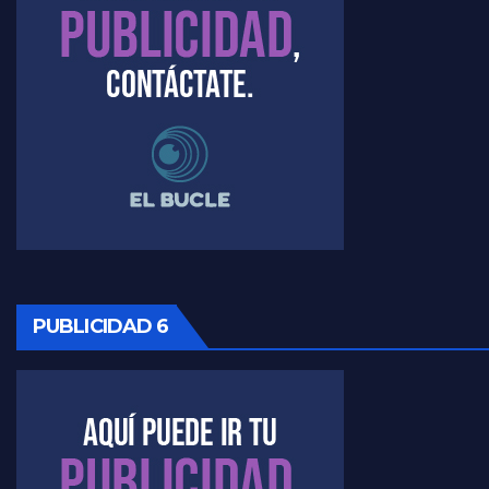
Timerman, sobre el velatorio de Maradona - Raúl Timerman con Jorge Gres
Timerman, sobre Formosa en cuanto a la pandemia - Raúl Timerman con Jorge Gres
Timerman ,llamativos datos sobre la grieta - Raúl Timerman con Jorge Gres
Timerman: " La gente esta buscando un cambio" - Raúl Timerman con Jorge Gres
Marangoni sobre la negociacion con el FMI - Gustavo Marangoni con Jorge Gres
Marangoni, sobre el ajuste - Gustavo Marangoni con Jorge Gres
PUBLICIDAD 6
Marangoni sobre dispositivo de seguridad en el velatorio de Maradona - Gustavo Marangoni con Jorge Gres
Marangoni sobre el dólar - Gustavo Marangoni con Jorge Gres
Raúl Timerman sobre el acto del FdT en La Plata - Raúl Timerman