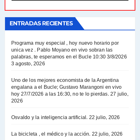
El Bucle News en Radio Gráfica. Bloque 1 . 21.04.24 - Jorge Gres
ENTRADAS RECIENTES
El Bucle News en Radio Gráfica. Bloque 1 . 14.04.24 - Jorge Gres
El Bucle News en Radio Gráfica. Bloque 2 . 14.04.24 - Jorge Gres
Programa muy especial , hoy nuevo horario por
unica vez . Pablo Moyano en vivo sobran las
A mayor poder al empresariado le cuesta encontrar resistencia - Jose Urtubey con Jorge Gres
palabras, te esperamos en el Bucle 10:30 3/8/2026
3 agosto, 2026
Hugo Yasky sobre el Impuesto a las grandes fortunas - Hugo Yasky con Jorge Gres
Uno de los mejores economista de la Argentina
Hugo Yasky : Día de la Militancia - Hugo Yasky con Jorge Gres
engalana a el Bucle; Gustavo Marangoni en vivo
hoy 27/7/2026 a las 16:30, no te lo pierdas.
27 julio,
2026
Hugo Yasky opina sobre la reunión de Sergio Massa con el FMI - Hugo Yasky con Jorge Gres
Osvaldo y la inteligencia artificial.
22 julio, 2026
Hugo Yasky sobre la Coordinadora de las Industrias de Productos Alimenticios (COPAL) - Hugo Yasky con Jorge Gres
Pablo Moyano sobre el espionaje: "Estos personajes siniestros han hecho mucho daño" - Pablo Moyano con Jorge Gres
La bicicleta , el médico y la acción.
22 julio, 2026