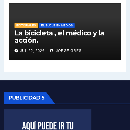
José Urtubey sobre la posibilidad de una candidatura - José Urtubey con Jorge Gres
Elio Rossi sobre Maradona - Elio Rossi con Jorge Gres
EDITORIALES
EL BUCLE EN MEDIOS
La bicicleta , el médico y la
acción.
Nicolás Kreplak , sobre Maradona - Nicolás Kreplak con Jorge Gres
JUL 22, 2026
JORGE GRES
Kreplak , sobre la vacuna contra el Covid-19 - Nicolás Kreplak con Jorge Gres
Kreplak , vacuna e ideología - Nicolás Kreplak con Jorge Gres
Kreplak ,qué vacunas llegarán al país - Nicolás Kreplak con Jorge Gres
Kreplak , cómo se darán los turnos para la vacunación - Nicolás Kreplak con Jorge Gres
PUBLICIDAD 5
Kreplak , la vacunación en contexto de cuidado - Nicolás Kreplak con Jorge Gres
Timerman : " Cristina está enojada" - Raúl Timerman con Jorge Gres