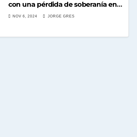
con una pérdida de soberanía en
segmentos claves”
NOV 6, 2024
JORGE GRES