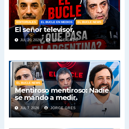
EDITORIALES
EL BUCLE EN MEDIOS
EL BUCLE NEWS
El señor televisor.
JUL 20, 2026
JORGE GRES
EL BUCLE NEWS
Mentiroso mentiroso: Nadie
se mando a medir.
JUL 7, 2026
JORGE GRES