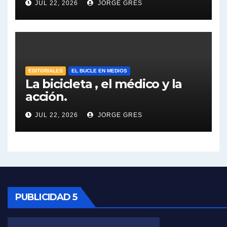
JUL 22, 2026
JORGE GRES
José Urtubey y la posible reactivación económica - José Urtubey con Jorge Gres
José Urtubey sobre la posibilidad de una candidatura - José Urtubey con Jorge Gres
EDITORIALES
EL BUCLE EN MEDIOS
Elio Rossi sobre Maradona - Elio Rossi con Jorge Gres
La bicicleta , el médico y la
acción.
Nicolás Kreplak , sobre Maradona - Nicolás Kreplak con Jorge Gres
JUL 22, 2026
JORGE GRES
Kreplak , sobre la vacuna contra el Covid-19 - Nicolás Kreplak con Jorge Gres
Kreplak , vacuna e ideología - Nicolás Kreplak con Jorge Gres
Kreplak ,qué vacunas llegarán al país - Nicolás Kreplak con Jorge Gres
PUBLICIDAD 5
Kreplak , cómo se darán los turnos para la vacunación - Nicolás Kreplak con Jorge Gres