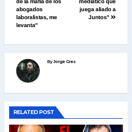
de la mafia de los
mediático que
entradas
abogados
juega aliado a
laboralistas, me
Juntos”
levanta”
By
Jorge Gres
RELATED POST