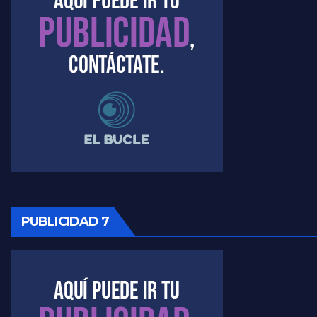
Marangoni sobre el dólar - Gustavo Marangoni con Jorge Gres
Raúl Timerman sobre el acto del FdT en La Plata - Raúl Timerman
Raúl Timerman sobre el funcionamiento del FdT - Raúl Timerman
Raúl Timerman sobre la imagen del Gobierno - Raúl Timerman
Raúl Timerman sobre la oposición
PUBLICIDAD 7