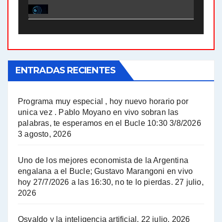
El Bucle News en Radio Gráfica. Bloque 2 . 21.04.24 - Jorge Gres
El Bucle News en Radio Gráfica. Bloque 1 . 21.04.24 - Jorge Gres
ENTRADAS RECIENTES
El Bucle News en Radio Gráfica. Bloque 1 . 14.04.24 - Jorge Gres
El Bucle News en Radio Gráfica. Bloque 2 . 14.04.24 - Jorge Gres
Programa muy especial , hoy nuevo horario por
unica vez . Pablo Moyano en vivo sobran las
A mayor poder al empresariado le cuesta encontrar resistencia - Jose Urtubey con Jorge Gres
palabras, te esperamos en el Bucle 10:30 3/8/2026
3 agosto, 2026
Hugo Yasky sobre el Impuesto a las grandes fortunas - Hugo Yasky con Jorge Gres
Uno de los mejores economista de la Argentina
Hugo Yasky : Día de la Militancia - Hugo Yasky con Jorge Gres
engalana a el Bucle; Gustavo Marangoni en vivo
hoy 27/7/2026 a las 16:30, no te lo pierdas.
27 julio,
2026
Hugo Yasky opina sobre la reunión de Sergio Massa con el FMI - Hugo Yasky con Jorge Gres
Osvaldo y la inteligencia artificial.
22 julio, 2026
Hugo Yasky sobre la Coordinadora de las Industrias de Productos Alimenticios (COPAL) - Hugo Yasky con Jorge Gres