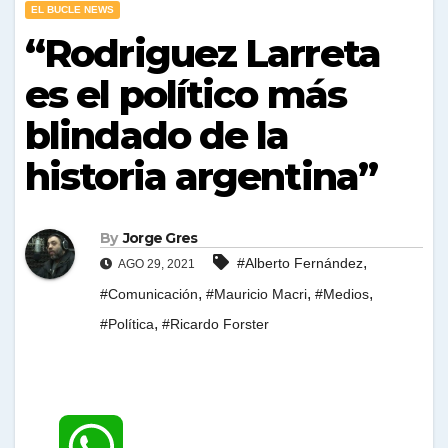
EL BUCLE NEWS
“Rodriguez Larreta
es el político más
blindado de la
historia argentina”
By
Jorge Gres
,
#Alberto Fernández
AGO 29, 2021
,
,
,
#Comunicación
#Mauricio Macri
#Medios
,
#Política
#Ricardo Forster
W