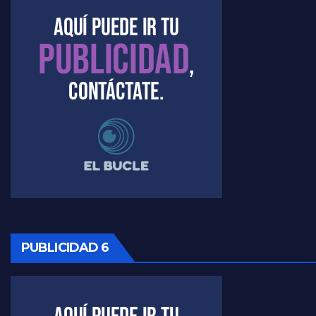
Kreplak , la vacunación en contexto de cuidado - Nicolás Kreplak con Jorge Gres
Timerman : " Cristina está enojada" - Raúl Timerman con Jorge Gres
Timerman, sobre el velatorio de Maradona - Raúl Timerman con Jorge Gres
Timerman, sobre Formosa en cuanto a la pandemia - Raúl Timerman con Jorge Gres
Timerman ,llamativos datos sobre la grieta - Raúl Timerman con Jorge Gres
Timerman: " La gente esta buscando un cambio" - Raúl Timerman con Jorge Gres
Marangoni sobre la negociacion con el FMI - Gustavo Marangoni con Jorge Gres
PUBLICIDAD 6
Marangoni, sobre el ajuste - Gustavo Marangoni con Jorge Gres
Marangoni sobre dispositivo de seguridad en el velatorio de Maradona - Gustavo Marangoni con Jorge Gres