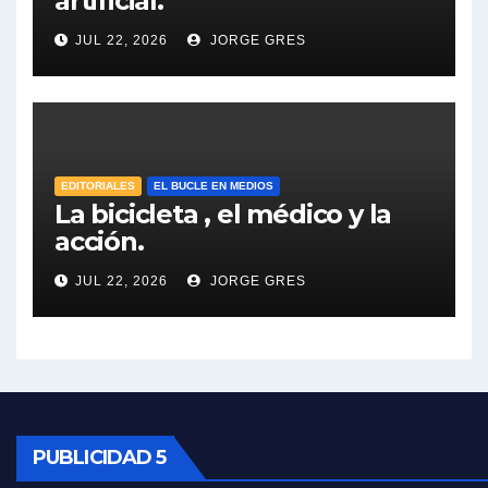
artificial.
Dalbón sobre el impuesto a la riqueza - Gregorio Dalbon con Jorge Gres
JUL 22, 2026
JORGE GRES
José Urtubey y la posible reactivación económica - José Urtubey con Jorge Gres
José Urtubey sobre la posibilidad de una candidatura - José Urtubey con Jorge Gres
EDITORIALES
EL BUCLE EN MEDIOS
Elio Rossi sobre Maradona - Elio Rossi con Jorge Gres
La bicicleta , el médico y la
acción.
Nicolás Kreplak , sobre Maradona - Nicolás Kreplak con Jorge Gres
JUL 22, 2026
JORGE GRES
Kreplak , sobre la vacuna contra el Covid-19 - Nicolás Kreplak con Jorge Gres
Kreplak , vacuna e ideología - Nicolás Kreplak con Jorge Gres
Kreplak ,qué vacunas llegarán al país - Nicolás Kreplak con Jorge Gres
PUBLICIDAD 5
Kreplak , cómo se darán los turnos para la vacunación - Nicolás Kreplak con Jorge Gres