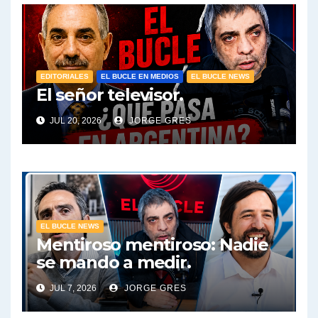
EDITORIALES
EL BUCLE EN MEDIOS
EL BUCLE NEWS
El señor televisor.
JUL 20, 2026
JORGE GRES
EL BUCLE NEWS
Mentiroso mentiroso: Nadie
se mando a medir.
JUL 7, 2026
JORGE GRES