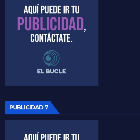
Marangoni sobre el dólar - Gustavo Marangoni con Jorge Gres
Raúl Timerman sobre el acto del FdT en La Plata - Raúl Timerman
Raúl Timerman sobre el funcionamiento del FdT - Raúl Timerman
Raúl Timerman sobre la imagen del Gobierno - Raúl Timerman
Raúl Timerman sobre la oposición
PUBLICIDAD 7