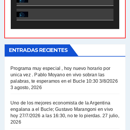
El Bucle News en Radio Gráfica. Bloque 1 . 28.04.24 - Jorge Gres
El Bucle News en Radio Gráfica. Bloque 2 . 21.04.24 - Jorge Gres
El Bucle News en Radio Gráfica. Bloque 1 . 21.04.24 - Jorge Gres
ENTRADAS RECIENTES
El Bucle News en Radio Gráfica. Bloque 1 . 14.04.24 - Jorge Gres
El Bucle News en Radio Gráfica. Bloque 2 . 14.04.24 - Jorge Gres
Programa muy especial , hoy nuevo horario por
unica vez . Pablo Moyano en vivo sobran las
A mayor poder al empresariado le cuesta encontrar resistencia - Jose Urtubey con Jorge Gres
palabras, te esperamos en el Bucle 10:30 3/8/2026
3 agosto, 2026
Hugo Yasky sobre el Impuesto a las grandes fortunas - Hugo Yasky con Jorge Gres
Uno de los mejores economista de la Argentina
Hugo Yasky : Día de la Militancia - Hugo Yasky con Jorge Gres
engalana a el Bucle; Gustavo Marangoni en vivo
hoy 27/7/2026 a las 16:30, no te lo pierdas.
27 julio,
2026
Hugo Yasky opina sobre la reunión de Sergio Massa con el FMI - Hugo Yasky con Jorge Gres