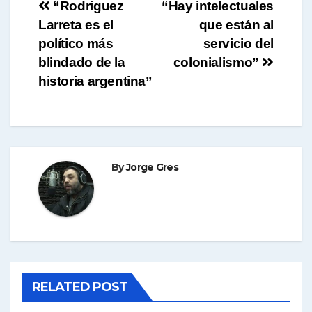
Navegación
“Rodriguez
“Hay intelectuales
Larreta es el
que están al
de
político más
servicio del
entradas
blindado de la
colonialismo”
historia argentina”
By
Jorge Gres
RELATED POST