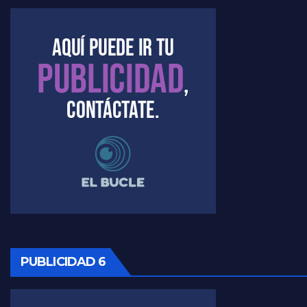
Kreplak , la vacunación en contexto de cuidado - Nicolás Kreplak con Jorge Gres
Timerman : " Cristina está enojada" - Raúl Timerman con Jorge Gres
Timerman, sobre el velatorio de Maradona - Raúl Timerman con Jorge Gres
Timerman, sobre Formosa en cuanto a la pandemia - Raúl Timerman con Jorge Gres
Timerman ,llamativos datos sobre la grieta - Raúl Timerman con Jorge Gres
Timerman: " La gente esta buscando un cambio" - Raúl Timerman con Jorge Gres
Marangoni sobre la negociacion con el FMI - Gustavo Marangoni con Jorge Gres
PUBLICIDAD 6
Marangoni, sobre el ajuste - Gustavo Marangoni con Jorge Gres
Marangoni sobre dispositivo de seguridad en el velatorio de Maradona - Gustavo Marangoni con Jorge Gres