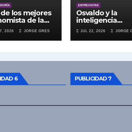
EGORÍA
ENTREVISTAS
de los mejores
Osvaldo y la
omista de la
inteligencia
entina engalana
artificial.
7, 2026
JORGE GRES
JUL 22, 2026
JORGE 
 Bucle; Gustavo
ngoni en vivo
27/7/2026 a las
0, no te lo
das.
IDAD 6
PUBLICIDAD 7