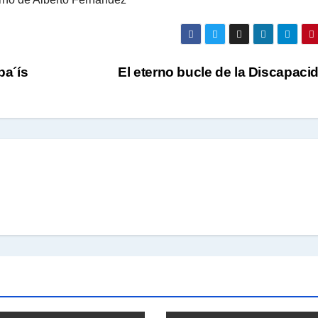
pa´ís
El eterno bucle de la Discapac