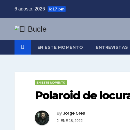
Skip
6 agosto, 2026
6:17 pm
to
content
EN ESTE MOMENTO
ENTREVISTAS
EN ESTE MOMENTO
Polaroid de locur
By
Jorge Gres
ENE 18, 2022