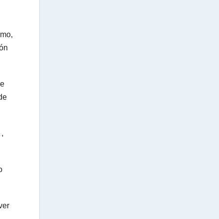
smo,
ión
ue
de
,
o
ver