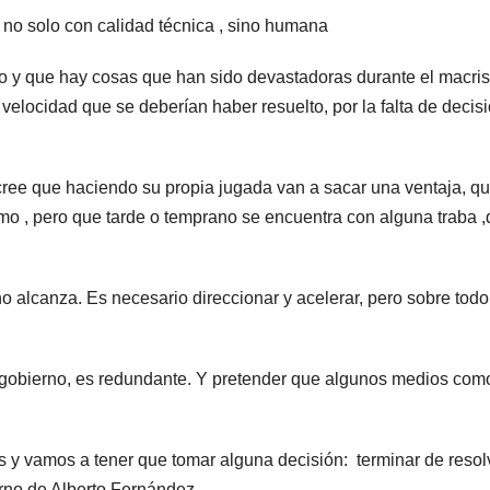
, no solo con calidad técnica , sino humana
o y que hay cosas que han sido devastadoras durante el macri
elocidad que se deberían haber resuelto, por la falta de decis
ree que haciendo su propia jugada van a sacar una ventaja, q
o , pero que tarde o temprano se encuentra con alguna traba ,
o alcanza. Es necesario direccionar y acelerar, pero sobre todo 
gobierno, es redundante. Y pretender que algunos medios com
os y vamos a tener que tomar alguna decisión: terminar de resol
erno de Alberto Fernández