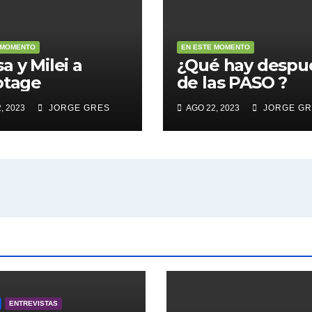
 MOMENTO
EN ESTE MOMENTO
a y Milei a
¿Qué hay despu
otage
de las PASO ?
, 2023
JORGE GRES
AGO 22, 2023
JORGE GR
ENTREVISTAS