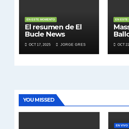
EN ESTE MOMENTO
EN ESTE
El resumen de El
Mass
Bucle News
Ball
OCT 17, 2025
JORGE GRES
OCT 22
YOU MISSED
EN VIVO