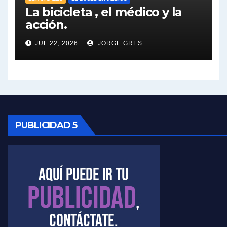
Elio Rossi sobre Maradona - Elio Rossi con Jorge Gres
La bicicleta , el médico y la
acción.
Nicolás Kreplak , sobre Maradona - Nicolás Kreplak con Jorge Gres
JUL 22, 2026
JORGE GRES
Kreplak , sobre la vacuna contra el Covid-19 - Nicolás Kreplak con Jorge Gres
Kreplak , vacuna e ideología - Nicolás Kreplak con Jorge Gres
Kreplak ,qué vacunas llegarán al país - Nicolás Kreplak con Jorge Gres
PUBLICIDAD 5
Kreplak , cómo se darán los turnos para la vacunación - Nicolás Kreplak con Jorge Gres
Kreplak , la vacunación en contexto de cuidado - Nicolás Kreplak con Jorge Gres
Timerman : " Cristina está enojada" - Raúl Timerman con Jorge Gres
Timerman, sobre el velatorio de Maradona - Raúl Timerman con Jorge Gres