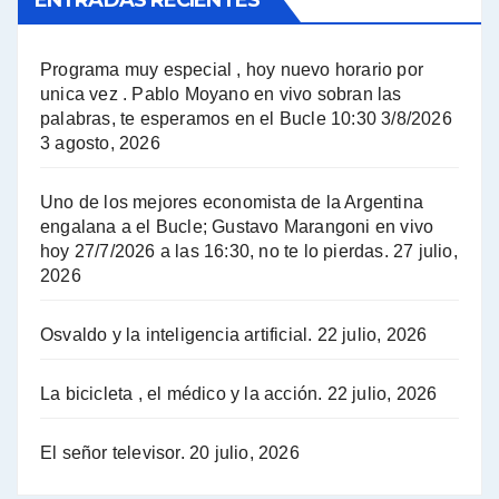
El Bucle News en Radio Gráfica. Bloque 1 . 14.04.24 - Jorge Gres
El Bucle News en Radio Gráfica. Bloque 2 . 14.04.24 - Jorge Gres
Programa muy especial , hoy nuevo horario por
unica vez . Pablo Moyano en vivo sobran las
A mayor poder al empresariado le cuesta encontrar resistencia - Jose Urtubey con Jorge Gres
palabras, te esperamos en el Bucle 10:30 3/8/2026
3 agosto, 2026
Hugo Yasky sobre el Impuesto a las grandes fortunas - Hugo Yasky con Jorge Gres
Uno de los mejores economista de la Argentina
Hugo Yasky : Día de la Militancia - Hugo Yasky con Jorge Gres
engalana a el Bucle; Gustavo Marangoni en vivo
hoy 27/7/2026 a las 16:30, no te lo pierdas.
27 julio,
2026
Hugo Yasky opina sobre la reunión de Sergio Massa con el FMI - Hugo Yasky con Jorge Gres
Osvaldo y la inteligencia artificial.
22 julio, 2026
Hugo Yasky sobre la Coordinadora de las Industrias de Productos Alimenticios (COPAL) - Hugo Yasky con Jorge Gres
Pablo Moyano sobre el espionaje: "Estos personajes siniestros han hecho mucho daño" - Pablo Moyano con Jorge Gres
La bicicleta , el médico y la acción.
22 julio, 2026
Pablo Moyano sobre el espionaje: "La AFI era una banda ilícita" - Pablo Moyano con Jorge Gres
El señor televisor.
20 julio, 2026