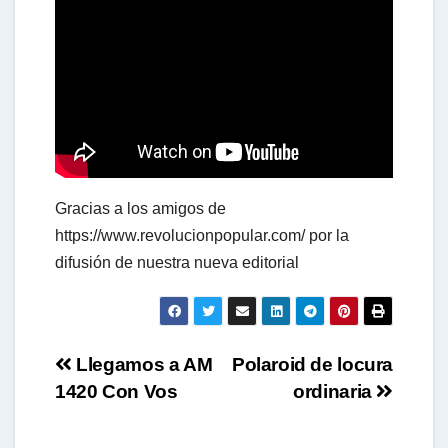
a
t
s
Gracias a los amigos de
A
https://www.revolucionpopular.com/ por la
difusión de nuestra nueva editorial
p
Navegación
p
Llegamos a AM
Polaroid de locura
1420 Con Vos
ordinaria
de