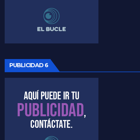
Timerman, sobre Formosa en cuanto a la pandemia - Raúl Timerman con Jorge Gres
Timerman ,llamativos datos sobre la grieta - Raúl Timerman con Jorge Gres
Timerman: " La gente esta buscando un cambio" - Raúl Timerman con Jorge Gres
Marangoni sobre la negociacion con el FMI - Gustavo Marangoni con Jorge Gres
PUBLICIDAD 6
Marangoni, sobre el ajuste - Gustavo Marangoni con Jorge Gres
Marangoni sobre dispositivo de seguridad en el velatorio de Maradona - Gustavo Marangoni con Jorge Gres
Marangoni sobre el dólar - Gustavo Marangoni con Jorge Gres
Raúl Timerman sobre el acto del FdT en La Plata - Raúl Timerman
Raúl Timerman sobre el funcionamiento del FdT - Raúl Timerman