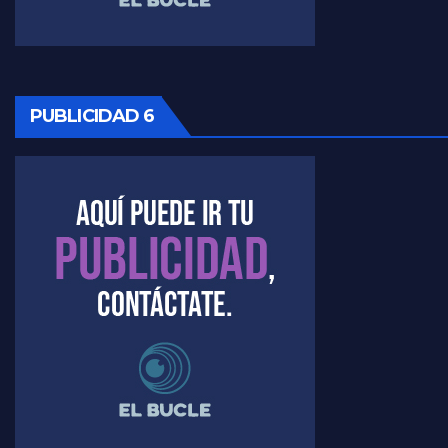
Timerman: " La gente esta buscando un cambio" - Raúl Timerman con Jorge Gres
Marangoni sobre la negociacion con el FMI - Gustavo Marangoni con Jorge Gres
Marangoni, sobre el ajuste - Gustavo Marangoni con Jorge Gres
PUBLICIDAD 6
Marangoni sobre dispositivo de seguridad en el velatorio de Maradona - Gustavo Marangoni con Jorge Gres
Marangoni sobre el dólar - Gustavo Marangoni con Jorge Gres
Raúl Timerman sobre el acto del FdT en La Plata - Raúl Timerman
Raúl Timerman sobre el funcionamiento del FdT - Raúl Timerman
Raúl Timerman sobre la imagen del Gobierno - Raúl Timerman
Raúl Timerman sobre la oposición