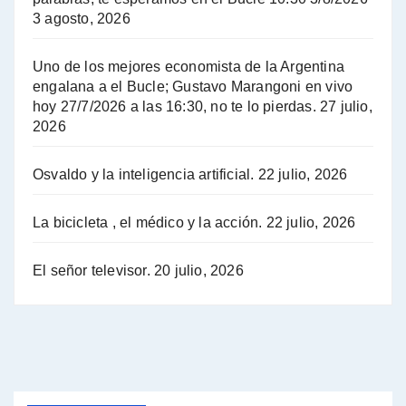
3 agosto, 2026
Hugo Yasky sobre el Impuesto a las grandes fortunas - Hugo Yasky con Jorge Gres
Uno de los mejores economista de la Argentina
Hugo Yasky : Día de la Militancia - Hugo Yasky con Jorge Gres
engalana a el Bucle; Gustavo Marangoni en vivo
hoy 27/7/2026 a las 16:30, no te lo pierdas.
27 julio,
2026
Hugo Yasky opina sobre la reunión de Sergio Massa con el FMI - Hugo Yasky con Jorge Gres
Osvaldo y la inteligencia artificial.
22 julio, 2026
Hugo Yasky sobre la Coordinadora de las Industrias de Productos Alimenticios (COPAL) - Hugo Yasky con Jorge Gres
Pablo Moyano sobre el espionaje: "Estos personajes siniestros han hecho mucho daño" - Pablo Moyano con Jorge Gres
La bicicleta , el médico y la acción.
22 julio, 2026
Pablo Moyano sobre el espionaje: "La AFI era una banda ilícita" - Pablo Moyano con Jorge Gres
El señor televisor.
20 julio, 2026
Pablo Moyano sobre el Día de la Militancia - Pablo Moyano con Jorge Gres
Pablo Moyano :" La bandera del sindicalismo fue siempre pelear contra las políticas del FMI" - Pablo Moyano con Jorge Gres
Actualidad con Raúl Timerman - Raúl Timerman con Jorge Gres