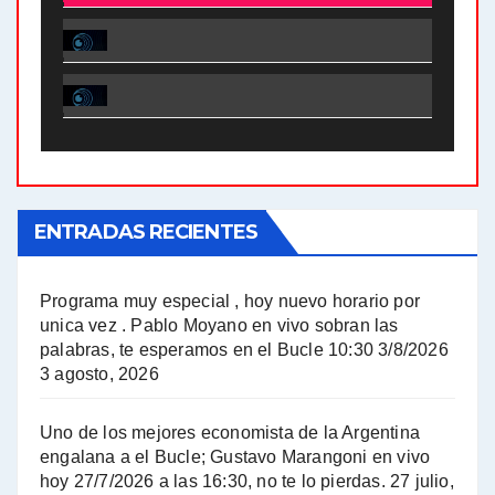
El Bucle News en Radio Gráfica. Bloque 2 . 28.04.24 - Jorge Gres
El Bucle News en Radio Gráfica. Bloque 1 . 28.04.24 - Jorge Gres
El Bucle News en Radio Gráfica. Bloque 2 . 21.04.24 - Jorge Gres
El Bucle News en Radio Gráfica. Bloque 1 . 21.04.24 - Jorge Gres
ENTRADAS RECIENTES
El Bucle News en Radio Gráfica. Bloque 1 . 14.04.24 - Jorge Gres
El Bucle News en Radio Gráfica. Bloque 2 . 14.04.24 - Jorge Gres
Programa muy especial , hoy nuevo horario por
unica vez . Pablo Moyano en vivo sobran las
A mayor poder al empresariado le cuesta encontrar resistencia - Jose Urtubey con Jorge Gres
palabras, te esperamos en el Bucle 10:30 3/8/2026
3 agosto, 2026
Hugo Yasky sobre el Impuesto a las grandes fortunas - Hugo Yasky con Jorge Gres
Uno de los mejores economista de la Argentina
Hugo Yasky : Día de la Militancia - Hugo Yasky con Jorge Gres
engalana a el Bucle; Gustavo Marangoni en vivo
hoy 27/7/2026 a las 16:30, no te lo pierdas.
27 julio,