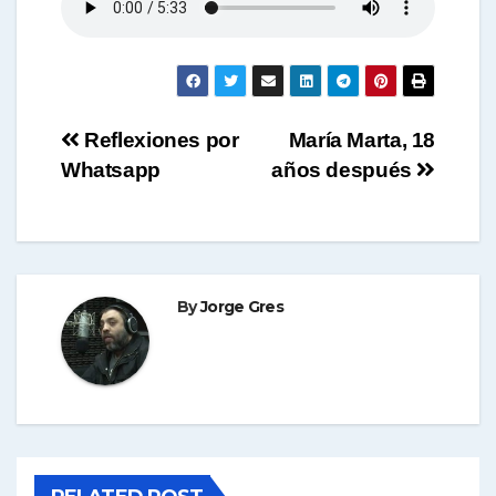
t
s
Navegación
Reflexiones por
María Marta, 18
A
Whatsapp
años después
de
entradas
p
By
Jorge Gres
p