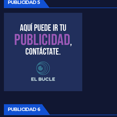
PUBLICIDAD 5
Kreplak , cómo se darán los turnos para la vacunación - Nicolás Kreplak con Jorge Gres
Kreplak , la vacunación en contexto de cuidado - Nicolás Kreplak con Jorge Gres
Timerman : " Cristina está enojada" - Raúl Timerman con Jorge Gres
Timerman, sobre el velatorio de Maradona - Raúl Timerman con Jorge Gres
Timerman, sobre Formosa en cuanto a la pandemia - Raúl Timerman con Jorge Gres
Timerman ,llamativos datos sobre la grieta - Raúl Timerman con Jorge Gres
Timerman: " La gente esta buscando un cambio" - Raúl Timerman con Jorge Gres
Marangoni sobre la negociacion con el FMI - Gustavo Marangoni con Jorge Gres
PUBLICIDAD 6
Marangoni, sobre el ajuste - Gustavo Marangoni con Jorge Gres