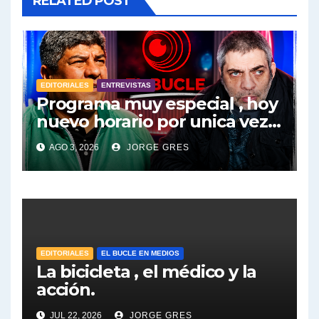
RELATED POST
EDITORIALES
ENTREVISTAS
Programa muy especial , hoy
nuevo horario por unica vez .
Pablo Moyano en vivo sobran
AGO 3, 2026
JORGE GRES
las palabras, te esperamos
en el Bucle 10:30 3/8/2026
EDITORIALES
EL BUCLE EN MEDIOS
La bicicleta , el médico y la
acción.
JUL 22, 2026
JORGE GRES