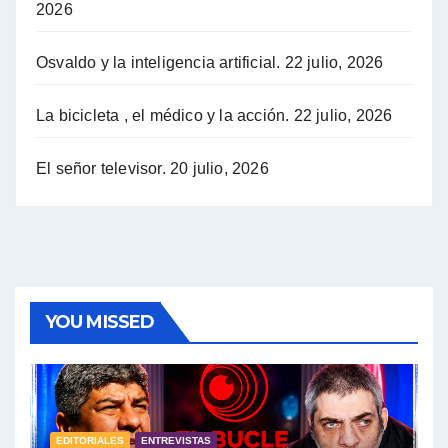
2026
Hugo Yasky opina sobre la reunión de Sergio Massa con el FMI - Hugo Yasky con Jorge Gres
Osvaldo y la inteligencia artificial.
22 julio, 2026
Hugo Yasky sobre la Coordinadora de las Industrias de Productos Alimenticios (COPAL) - Hugo Yasky con Jorge Gres
Pablo Moyano sobre el espionaje: "Estos personajes siniestros han hecho mucho daño" - Pablo Moyano con Jorge Gres
La bicicleta , el médico y la acción.
22 julio, 2026
Pablo Moyano sobre el espionaje: "La AFI era una banda ilícita" - Pablo Moyano con Jorge Gres
El señor televisor.
20 julio, 2026
Pablo Moyano sobre el Día de la Militancia - Pablo Moyano con Jorge Gres
Pablo Moyano :" La bandera del sindicalismo fue siempre pelear contra las políticas del FMI" - Pablo Moyano con Jorge Gres
Actualidad con Raúl Timerman - Raúl Timerman con Jorge Gres
YOU MISSED
Raúl Timerman: sobre la defensa de los Senadores de JxC al acuerdo con el FMI - Raúl Timerman con Jorge Gres
Roberto Salvarezza: debate sobre las vacunas - Roberto Salvarezza con Jorge Gres
EDITORIALES
ENTREVISTAS