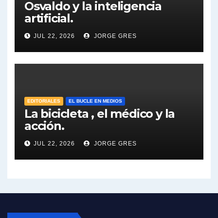
Osvaldo y la inteligencia
Dalbón sobre la Cámpora - Gregorio Dalbon con Jorge Gres
artificial.
Dalbón sobre el impuesto a la riqueza - Gregorio Dalbon con Jorge Gres
JUL 22, 2026
JORGE GRES
José Urtubey y la posible reactivación económica - José Urtubey con Jorge Gres
José Urtubey sobre la posibilidad de una candidatura - José Urtubey con Jorge Gres
EDITORIALES
EL BUCLE EN MEDIOS
Elio Rossi sobre Maradona - Elio Rossi con Jorge Gres
La bicicleta , el médico y la
acción.
Nicolás Kreplak , sobre Maradona - Nicolás Kreplak con Jorge Gres
JUL 22, 2026
JORGE GRES
Kreplak , sobre la vacuna contra el Covid-19 - Nicolás Kreplak con Jorge Gres
Kreplak , vacuna e ideología - Nicolás Kreplak con Jorge Gres
Kreplak ,qué vacunas llegarán al país - Nicolás Kreplak con Jorge Gres