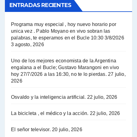
ENTRADAS RECIENTES
El Bucle News en Radio Gráfica. Bloque 1 . 14.04.24 - Jorge Gres
El Bucle News en Radio Gráfica. Bloque 2 . 14.04.24 - Jorge Gres
Programa muy especial , hoy nuevo horario por
unica vez . Pablo Moyano en vivo sobran las
A mayor poder al empresariado le cuesta encontrar resistencia - Jose Urtubey con Jorge Gres
palabras, te esperamos en el Bucle 10:30 3/8/2026
3 agosto, 2026
Hugo Yasky sobre el Impuesto a las grandes fortunas - Hugo Yasky con Jorge Gres
Uno de los mejores economista de la Argentina
Hugo Yasky : Día de la Militancia - Hugo Yasky con Jorge Gres
engalana a el Bucle; Gustavo Marangoni en vivo
hoy 27/7/2026 a las 16:30, no te lo pierdas.
27 julio,
2026
Hugo Yasky opina sobre la reunión de Sergio Massa con el FMI - Hugo Yasky con Jorge Gres
Osvaldo y la inteligencia artificial.
22 julio, 2026
Hugo Yasky sobre la Coordinadora de las Industrias de Productos Alimenticios (COPAL) - Hugo Yasky con Jorge Gres
Pablo Moyano sobre el espionaje: "Estos personajes siniestros han hecho mucho daño" - Pablo Moyano con Jorge Gres
La bicicleta , el médico y la acción.
22 julio, 2026
Pablo Moyano sobre el espionaje: "La AFI era una banda ilícita" - Pablo Moyano con Jorge Gres
El señor televisor.
20 julio, 2026