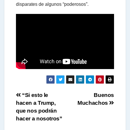
disparates de algunos “poderosos”.
t
s
A
p
p
Navegación
“Si esto le
Buenos
hacen a Trump,
Muchachos
de
que nos podrán
entradas
hacer a nosotros”