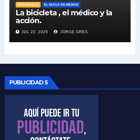
EDITORIALES
EL BUCLE EN MEDIOS
Elio Rossi sobre Maradona - Elio Rossi con Jorge Gres
La bicicleta , el médico y la
acción.
Nicolás Kreplak , sobre Maradona - Nicolás Kreplak con Jorge Gres
JUL 22, 2026
JORGE GRES
Kreplak , sobre la vacuna contra el Covid-19 - Nicolás Kreplak con Jorge Gres
Kreplak , vacuna e ideología - Nicolás Kreplak con Jorge Gres
Kreplak ,qué vacunas llegarán al país - Nicolás Kreplak con Jorge Gres
PUBLICIDAD 5
Kreplak , cómo se darán los turnos para la vacunación - Nicolás Kreplak con Jorge Gres
Kreplak , la vacunación en contexto de cuidado - Nicolás Kreplak con Jorge Gres
Timerman : " Cristina está enojada" - Raúl Timerman con Jorge Gres
Timerman, sobre el velatorio de Maradona - Raúl Timerman con Jorge Gres