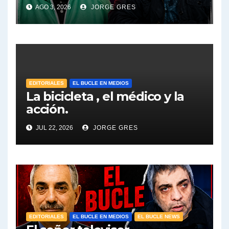
Pablo Moyano en vivo sobran
AGO 3, 2026
JORGE GRES
las palabras, te esperamos
en el Bucle 10:30 3/8/2026
EDITORIALES
EL BUCLE EN MEDIOS
La bicicleta , el médico y la
acción.
JUL 22, 2026
JORGE GRES
EDITORIALES
EL BUCLE EN MEDIOS
EL BUCLE NEWS