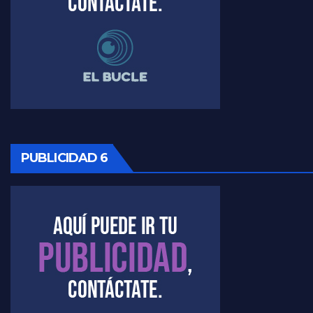
Timerman, sobre Formosa en cuanto a la pandemia - Raúl Timerman con Jorge Gres
Timerman ,llamativos datos sobre la grieta - Raúl Timerman con Jorge Gres
Timerman: " La gente esta buscando un cambio" - Raúl Timerman con Jorge Gres
Marangoni sobre la negociacion con el FMI - Gustavo Marangoni con Jorge Gres
PUBLICIDAD 6
Marangoni, sobre el ajuste - Gustavo Marangoni con Jorge Gres
Marangoni sobre dispositivo de seguridad en el velatorio de Maradona - Gustavo Marangoni con Jorge Gres
Marangoni sobre el dólar - Gustavo Marangoni con Jorge Gres
Raúl Timerman sobre el acto del FdT en La Plata - Raúl Timerman
Raúl Timerman sobre el funcionamiento del FdT - Raúl Timerman