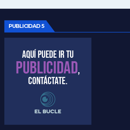
Kreplak , vacuna e ideología - Nicolás Kreplak con Jorge Gres
Kreplak ,qué vacunas llegarán al país - Nicolás Kreplak con Jorge Gres
PUBLICIDAD 5
Kreplak , cómo se darán los turnos para la vacunación - Nicolás Kreplak con Jorge Gres
Kreplak , la vacunación en contexto de cuidado - Nicolás Kreplak con Jorge Gres
Timerman : " Cristina está enojada" - Raúl Timerman con Jorge Gres
Timerman, sobre el velatorio de Maradona - Raúl Timerman con Jorge Gres
Timerman, sobre Formosa en cuanto a la pandemia - Raúl Timerman con Jorge Gres
Timerman ,llamativos datos sobre la grieta - Raúl Timerman con Jorge Gres
Timerman: " La gente esta buscando un cambio" - Raúl Timerman con Jorge Gres