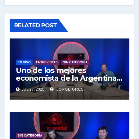
RELATED POST
EN VIVO
ENTREVISTAS
SIN CATEGORÍA
Uno de los mejores
economista de la Argentina
engalana a el Bucle; Gustavo
JUL 27, 2026
JORGE GRES
Marangoni en vivo hoy
27/7/2026 a las 16:30, no te lo
pierdas.
SIN CATEGORÍA