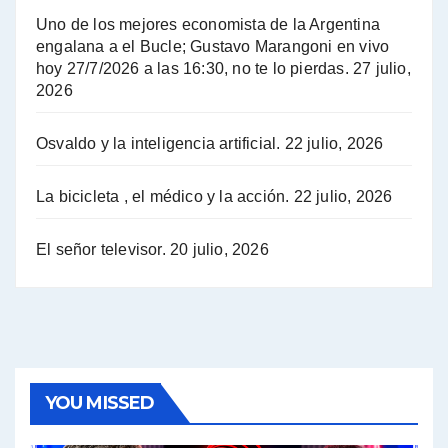
Uno de los mejores economista de la Argentina
Hugo Yasky : Día de la Militancia - Hugo Yasky con Jorge Gres
engalana a el Bucle; Gustavo Marangoni en vivo
hoy 27/7/2026 a las 16:30, no te lo pierdas.
27 julio,
2026
Hugo Yasky opina sobre la reunión de Sergio Massa con el FMI - Hugo Yasky con Jorge Gres
Osvaldo y la inteligencia artificial.
22 julio, 2026
Hugo Yasky sobre la Coordinadora de las Industrias de Productos Alimenticios (COPAL) - Hugo Yasky con Jorge Gres
Pablo Moyano sobre el espionaje: "Estos personajes siniestros han hecho mucho daño" - Pablo Moyano con Jorge Gres
La bicicleta , el médico y la acción.
22 julio, 2026
Pablo Moyano sobre el espionaje: "La AFI era una banda ilícita" - Pablo Moyano con Jorge Gres
El señor televisor.
20 julio, 2026
Pablo Moyano sobre el Día de la Militancia - Pablo Moyano con Jorge Gres
Pablo Moyano :" La bandera del sindicalismo fue siempre pelear contra las políticas del FMI" - Pablo Moyano con Jorge Gres
Actualidad con Raúl Timerman - Raúl Timerman con Jorge Gres
YOU MISSED
Raúl Timerman: sobre la defensa de los Senadores de JxC al acuerdo con el FMI - Raúl Timerman con Jorge Gres