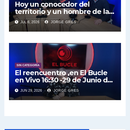
Hoy un conocedor del
territorio y un hombre de la
educación , el creador de la
JUL 6, 2026
JORGE GRES
ley de emergencia en
discapacidad, nos visita
Daniel Arroyo en El Bucle en
vivo 16:30 – 6 de julio de 2026
SIN CATEGORÍA
El reencuentro ,en El Bucle
en Vivo 16:30 -29 de Junio de
2026, un misil en mi placard.
JUN 29, 2026
JORGE GRES