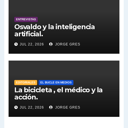
Dalbón sobre foto de Maximo Kirchner - Gregorio Dalbon con Jorge Gres
ENTREVISTAS
Osvaldo y la inteligencia
Dalbón sobre la Cámpora - Gregorio Dalbon con Jorge Gres
artificial.
Dalbón sobre el impuesto a la riqueza - Gregorio Dalbon con Jorge Gres
JUL 22, 2026
JORGE GRES
José Urtubey y la posible reactivación económica - José Urtubey con Jorge Gres
José Urtubey sobre la posibilidad de una candidatura - José Urtubey con Jorge Gres
EDITORIALES
EL BUCLE EN MEDIOS
Elio Rossi sobre Maradona - Elio Rossi con Jorge Gres
La bicicleta , el médico y la
acción.
Nicolás Kreplak , sobre Maradona - Nicolás Kreplak con Jorge Gres
JUL 22, 2026
JORGE GRES
Kreplak , sobre la vacuna contra el Covid-19 - Nicolás Kreplak con Jorge Gres