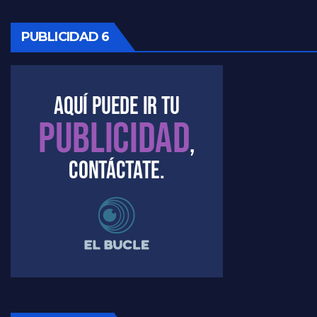
Marangoni sobre la negociacion con el FMI - Gustavo Marangoni con Jorge Gres
PUBLICIDAD 6
Marangoni, sobre el ajuste - Gustavo Marangoni con Jorge Gres
Marangoni sobre dispositivo de seguridad en el velatorio de Maradona - Gustavo Marangoni con Jorge Gres
Marangoni sobre el dólar - Gustavo Marangoni con Jorge Gres
Raúl Timerman sobre el acto del FdT en La Plata - Raúl Timerman
Raúl Timerman sobre el funcionamiento del FdT - Raúl Timerman
Raúl Timerman sobre la imagen del Gobierno - Raúl Timerman
Raúl Timerman sobre la oposición