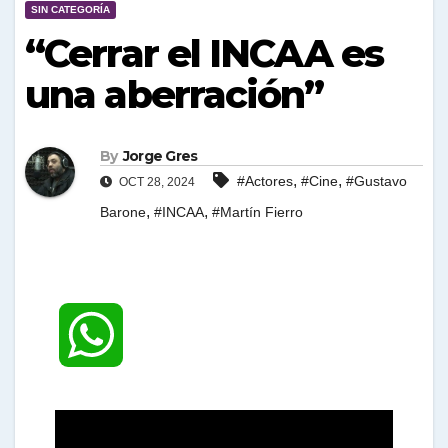
SIN CATEGORÍA
“Cerrar el INCAA es
una aberración”
By
Jorge Gres
,
,
#Actores
#Cine
#Gustavo
OCT 28, 2024
,
,
Barone
#INCAA
#Martín Fierro
W
h