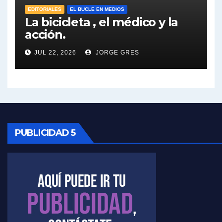
Elio Rossi sobre Maradona - Elio Rossi con Jorge Gres
EDITORIALES
EL BUCLE EN MEDIOS
La bicicleta , el médico y la
acción.
Nicolás Kreplak , sobre Maradona - Nicolás Kreplak con Jorge Gres
JUL 22, 2026
JORGE GRES
Kreplak , sobre la vacuna contra el Covid-19 - Nicolás Kreplak con Jorge Gres
Kreplak , vacuna e ideología - Nicolás Kreplak con Jorge Gres
Kreplak ,qué vacunas llegarán al país - Nicolás Kreplak con Jorge Gres
Kreplak , cómo se darán los turnos para la vacunación - Nicolás Kreplak con Jorge Gres
PUBLICIDAD 5
Kreplak , la vacunación en contexto de cuidado - Nicolás Kreplak con Jorge Gres
Timerman : " Cristina está enojada" - Raúl Timerman con Jorge Gres
Timerman, sobre el velatorio de Maradona - Raúl Timerman con Jorge Gres