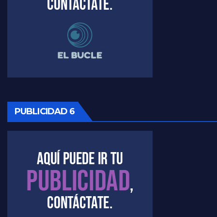
Timerman, sobre Formosa en cuanto a la pandemia - Raúl Timerman con Jorge Gres
Timerman ,llamativos datos sobre la grieta - Raúl Timerman con Jorge Gres
Timerman: " La gente esta buscando un cambio" - Raúl Timerman con Jorge Gres
Marangoni sobre la negociacion con el FMI - Gustavo Marangoni con Jorge Gres
Marangoni, sobre el ajuste - Gustavo Marangoni con Jorge Gres
PUBLICIDAD 6
Marangoni sobre dispositivo de seguridad en el velatorio de Maradona - Gustavo Marangoni con Jorge Gres
Marangoni sobre el dólar - Gustavo Marangoni con Jorge Gres
Raúl Timerman sobre el acto del FdT en La Plata - Raúl Timerman
Raúl Timerman sobre el funcionamiento del FdT - Raúl Timerman