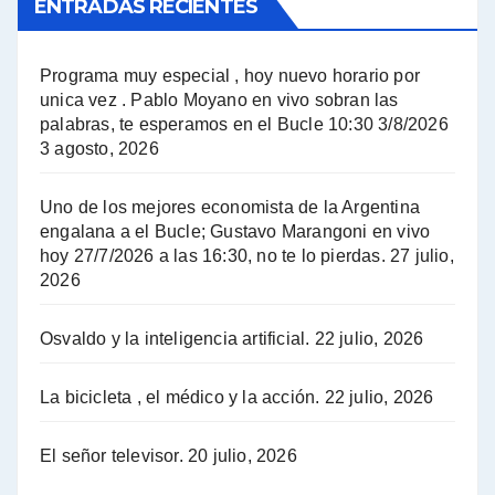
ENTRADAS RECIENTES
El Bucle News en Radio Gráfica. Bloque 1 . 14.04.24 - Jorge Gres
El Bucle News en Radio Gráfica. Bloque 2 . 14.04.24 - Jorge Gres
Programa muy especial , hoy nuevo horario por
unica vez . Pablo Moyano en vivo sobran las
A mayor poder al empresariado le cuesta encontrar resistencia - Jose Urtubey con Jorge Gres
palabras, te esperamos en el Bucle 10:30 3/8/2026
3 agosto, 2026
Hugo Yasky sobre el Impuesto a las grandes fortunas - Hugo Yasky con Jorge Gres
Uno de los mejores economista de la Argentina
Hugo Yasky : Día de la Militancia - Hugo Yasky con Jorge Gres
engalana a el Bucle; Gustavo Marangoni en vivo
hoy 27/7/2026 a las 16:30, no te lo pierdas.
27 julio,
2026
Hugo Yasky opina sobre la reunión de Sergio Massa con el FMI - Hugo Yasky con Jorge Gres
Osvaldo y la inteligencia artificial.
22 julio, 2026
Hugo Yasky sobre la Coordinadora de las Industrias de Productos Alimenticios (COPAL) - Hugo Yasky con Jorge Gres
Pablo Moyano sobre el espionaje: "Estos personajes siniestros han hecho mucho daño" - Pablo Moyano con Jorge Gres
La bicicleta , el médico y la acción.
22 julio, 2026
Pablo Moyano sobre el espionaje: "La AFI era una banda ilícita" - Pablo Moyano con Jorge Gres
El señor televisor.
20 julio, 2026