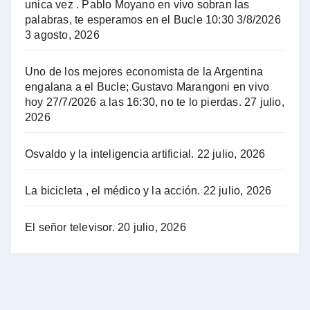
unica vez . Pablo Moyano en vivo sobran las
A mayor poder al empresariado le cuesta encontrar resistencia - Jose Urtubey con Jorge Gres
palabras, te esperamos en el Bucle 10:30 3/8/2026
3 agosto, 2026
Hugo Yasky sobre el Impuesto a las grandes fortunas - Hugo Yasky con Jorge Gres
Uno de los mejores economista de la Argentina
Hugo Yasky : Día de la Militancia - Hugo Yasky con Jorge Gres
engalana a el Bucle; Gustavo Marangoni en vivo
hoy 27/7/2026 a las 16:30, no te lo pierdas.
27 julio,
2026
Hugo Yasky opina sobre la reunión de Sergio Massa con el FMI - Hugo Yasky con Jorge Gres
Osvaldo y la inteligencia artificial.
22 julio, 2026
Hugo Yasky sobre la Coordinadora de las Industrias de Productos Alimenticios (COPAL) - Hugo Yasky con Jorge Gres
Pablo Moyano sobre el espionaje: "Estos personajes siniestros han hecho mucho daño" - Pablo Moyano con Jorge Gres
La bicicleta , el médico y la acción.
22 julio, 2026
Pablo Moyano sobre el espionaje: "La AFI era una banda ilícita" - Pablo Moyano con Jorge Gres
El señor televisor.
20 julio, 2026
Pablo Moyano sobre el Día de la Militancia - Pablo Moyano con Jorge Gres
Pablo Moyano :" La bandera del sindicalismo fue siempre pelear contra las políticas del FMI" - Pablo Moyano con Jorge Gres