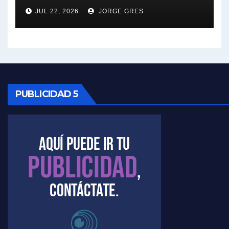
JUL 22, 2026
JORGE GRES
Kreplak , sobre la vacuna contra el Covid-19 - Nicolás Kreplak con Jorge Gres
Kreplak , vacuna e ideología - Nicolás Kreplak con Jorge Gres
Kreplak ,qué vacunas llegarán al país - Nicolás Kreplak con Jorge Gres
Kreplak , cómo se darán los turnos para la vacunación - Nicolás Kreplak con Jorge Gres
PUBLICIDAD 5
Kreplak , la vacunación en contexto de cuidado - Nicolás Kreplak con Jorge Gres
Timerman : " Cristina está enojada" - Raúl Timerman con Jorge Gres
Timerman, sobre el velatorio de Maradona - Raúl Timerman con Jorge Gres
Timerman, sobre Formosa en cuanto a la pandemia - Raúl Timerman con Jorge Gres
Timerman ,llamativos datos sobre la grieta - Raúl Timerman con Jorge Gres