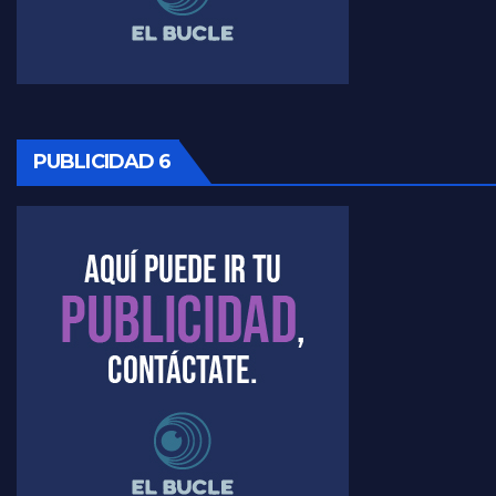
Timerman: " La gente esta buscando un cambio" - Raúl Timerman con Jorge Gres
Marangoni sobre la negociacion con el FMI - Gustavo Marangoni con Jorge Gres
Marangoni, sobre el ajuste - Gustavo Marangoni con Jorge Gres
PUBLICIDAD 6
Marangoni sobre dispositivo de seguridad en el velatorio de Maradona - Gustavo Marangoni con Jorge Gres
Marangoni sobre el dólar - Gustavo Marangoni con Jorge Gres
Raúl Timerman sobre el acto del FdT en La Plata - Raúl Timerman
Raúl Timerman sobre el funcionamiento del FdT - Raúl Timerman
Raúl Timerman sobre la imagen del Gobierno - Raúl Timerman
Raúl Timerman sobre la oposición