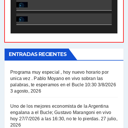
El Bucle News en Radio Gráfica. Bloque 1 . 28.04.24 - Jorge Gres
El Bucle News en Radio Gráfica. Bloque 2 . 21.04.24 - Jorge Gres
El Bucle News en Radio Gráfica. Bloque 1 . 21.04.24 - Jorge Gres
ENTRADAS RECIENTES
El Bucle News en Radio Gráfica. Bloque 1 . 14.04.24 - Jorge Gres
El Bucle News en Radio Gráfica. Bloque 2 . 14.04.24 - Jorge Gres
Programa muy especial , hoy nuevo horario por
unica vez . Pablo Moyano en vivo sobran las
A mayor poder al empresariado le cuesta encontrar resistencia - Jose Urtubey con Jorge Gres
palabras, te esperamos en el Bucle 10:30 3/8/2026
3 agosto, 2026
Hugo Yasky sobre el Impuesto a las grandes fortunas - Hugo Yasky con Jorge Gres
Uno de los mejores economista de la Argentina
Hugo Yasky : Día de la Militancia - Hugo Yasky con Jorge Gres
engalana a el Bucle; Gustavo Marangoni en vivo
hoy 27/7/2026 a las 16:30, no te lo pierdas.
27 julio,
2026
Hugo Yasky opina sobre la reunión de Sergio Massa con el FMI - Hugo Yasky con Jorge Gres