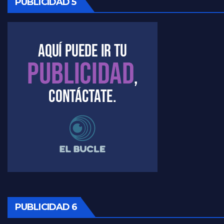
PUBLICIDAD 5
Kreplak , la vacunación en contexto de cuidado - Nicolás Kreplak con Jorge Gres
Timerman : " Cristina está enojada" - Raúl Timerman con Jorge Gres
Timerman, sobre el velatorio de Maradona - Raúl Timerman con Jorge Gres
Timerman, sobre Formosa en cuanto a la pandemia - Raúl Timerman con Jorge Gres
Timerman ,llamativos datos sobre la grieta - Raúl Timerman con Jorge Gres
Timerman: " La gente esta buscando un cambio" - Raúl Timerman con Jorge Gres
Marangoni sobre la negociacion con el FMI - Gustavo Marangoni con Jorge Gres
Marangoni, sobre el ajuste - Gustavo Marangoni con Jorge Gres
PUBLICIDAD 6