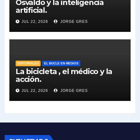
Osvaldo y la inteligencia
artificial.
Dalbón sobre el impuesto a la riqueza - Gregorio Dalbon con Jorge Gres
JUL 22, 2026
JORGE GRES
José Urtubey y la posible reactivación económica - José Urtubey con Jorge Gres
José Urtubey sobre la posibilidad de una candidatura - José Urtubey con Jorge Gres
Elio Rossi sobre Maradona - Elio Rossi con Jorge Gres
EDITORIALES
EL BUCLE EN MEDIOS
La bicicleta , el médico y la
acción.
Nicolás Kreplak , sobre Maradona - Nicolás Kreplak con Jorge Gres
JUL 22, 2026
JORGE GRES
Kreplak , sobre la vacuna contra el Covid-19 - Nicolás Kreplak con Jorge Gres
Kreplak , vacuna e ideología - Nicolás Kreplak con Jorge Gres
Kreplak ,qué vacunas llegarán al país - Nicolás Kreplak con Jorge Gres
Kreplak , cómo se darán los turnos para la vacunación - Nicolás Kreplak con Jorge Gres