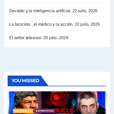
Osvaldo y la inteligencia artificial.
22 julio, 2026
Hugo Yasky sobre la Coordinadora de las Industrias de Productos Alimenticios (COPAL) - Hugo Yasky con Jorge Gres
Pablo Moyano sobre el espionaje: "Estos personajes siniestros han hecho mucho daño" - Pablo Moyano con Jorge Gres
La bicicleta , el médico y la acción.
22 julio, 2026
Pablo Moyano sobre el espionaje: "La AFI era una banda ilícita" - Pablo Moyano con Jorge Gres
El señor televisor.
20 julio, 2026
Pablo Moyano sobre el Día de la Militancia - Pablo Moyano con Jorge Gres
Pablo Moyano :" La bandera del sindicalismo fue siempre pelear contra las políticas del FMI" - Pablo Moyano con Jorge Gres
Actualidad con Raúl Timerman - Raúl Timerman con Jorge Gres
YOU MISSED
Raúl Timerman: sobre la defensa de los Senadores de JxC al acuerdo con el FMI - Raúl Timerman con Jorge Gres
Roberto Salvarezza: debate sobre las vacunas - Roberto Salvarezza con Jorge Gres
EDITORIALES
ENTREVISTAS
Salvarezza : la influencia de los Medios de Comunicación en el debate sobre las vacunas - Roberto Salvarezza con Jorge Gres