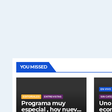
YOU MISSED
EN VIVO
EDITORIALES
ENTREVISTAS
SIN CAT
Programa muy
Uno 
especial , hoy nuevo
econ