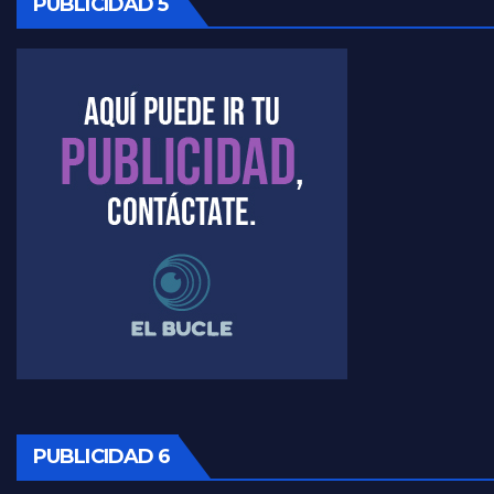
PUBLICIDAD 5
Kreplak , la vacunación en contexto de cuidado - Nicolás Kreplak con Jorge Gres
Timerman : " Cristina está enojada" - Raúl Timerman con Jorge Gres
Timerman, sobre el velatorio de Maradona - Raúl Timerman con Jorge Gres
Timerman, sobre Formosa en cuanto a la pandemia - Raúl Timerman con Jorge Gres
Timerman ,llamativos datos sobre la grieta - Raúl Timerman con Jorge Gres
Timerman: " La gente esta buscando un cambio" - Raúl Timerman con Jorge Gres
Marangoni sobre la negociacion con el FMI - Gustavo Marangoni con Jorge Gres
Marangoni, sobre el ajuste - Gustavo Marangoni con Jorge Gres
PUBLICIDAD 6