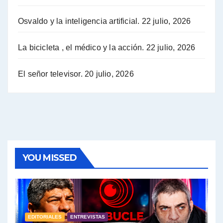
Osvaldo y la inteligencia artificial.
22 julio, 2026
Hugo Yasky sobre la Coordinadora de las Industrias de Productos Alimenticios (COPAL) - Hugo Yasky con Jorge Gres
Pablo Moyano sobre el espionaje: "Estos personajes siniestros han hecho mucho daño" - Pablo Moyano con Jorge Gres
La bicicleta , el médico y la acción.
22 julio, 2026
Pablo Moyano sobre el espionaje: "La AFI era una banda ilícita" - Pablo Moyano con Jorge Gres
El señor televisor.
20 julio, 2026
Pablo Moyano sobre el Día de la Militancia - Pablo Moyano con Jorge Gres
Pablo Moyano :" La bandera del sindicalismo fue siempre pelear contra las políticas del FMI" - Pablo Moyano con Jorge Gres
Actualidad con Raúl Timerman - Raúl Timerman con Jorge Gres
YOU MISSED
Raúl Timerman: sobre la defensa de los Senadores de JxC al acuerdo con el FMI - Raúl Timerman con Jorge Gres
Roberto Salvarezza: debate sobre las vacunas - Roberto Salvarezza con Jorge Gres
EDITORIALES
ENTREVISTAS
Salvarezza : la influencia de los Medios de Comunicación en el debate sobre las vacunas - Roberto Salvarezza con Jorge Gres