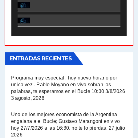
El Bucle News en Radio Gráfica. Bloque 1 . 28.04.24 - Jorge Gres
El Bucle News en Radio Gráfica. Bloque 2 . 21.04.24 - Jorge Gres
El Bucle News en Radio Gráfica. Bloque 1 . 21.04.24 - Jorge Gres
ENTRADAS RECIENTES
El Bucle News en Radio Gráfica. Bloque 1 . 14.04.24 - Jorge Gres
El Bucle News en Radio Gráfica. Bloque 2 . 14.04.24 - Jorge Gres
Programa muy especial , hoy nuevo horario por
unica vez . Pablo Moyano en vivo sobran las
A mayor poder al empresariado le cuesta encontrar resistencia - Jose Urtubey con Jorge Gres
palabras, te esperamos en el Bucle 10:30 3/8/2026
3 agosto, 2026
Hugo Yasky sobre el Impuesto a las grandes fortunas - Hugo Yasky con Jorge Gres
Uno de los mejores economista de la Argentina
Hugo Yasky : Día de la Militancia - Hugo Yasky con Jorge Gres
engalana a el Bucle; Gustavo Marangoni en vivo
hoy 27/7/2026 a las 16:30, no te lo pierdas.
27 julio,
2026
Hugo Yasky opina sobre la reunión de Sergio Massa con el FMI - Hugo Yasky con Jorge Gres