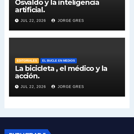
Osvaldo y la inteligencia
artificial.
Dalbón sobre el impuesto a la riqueza - Gregorio Dalbon con Jorge Gres
JUL 22, 2026
JORGE GRES
José Urtubey y la posible reactivación económica - José Urtubey con Jorge Gres
José Urtubey sobre la posibilidad de una candidatura - José Urtubey con Jorge Gres
Elio Rossi sobre Maradona - Elio Rossi con Jorge Gres
EDITORIALES
EL BUCLE EN MEDIOS
La bicicleta , el médico y la
acción.
Nicolás Kreplak , sobre Maradona - Nicolás Kreplak con Jorge Gres
JUL 22, 2026
JORGE GRES
Kreplak , sobre la vacuna contra el Covid-19 - Nicolás Kreplak con Jorge Gres
Kreplak , vacuna e ideología - Nicolás Kreplak con Jorge Gres
Kreplak ,qué vacunas llegarán al país - Nicolás Kreplak con Jorge Gres
Kreplak , cómo se darán los turnos para la vacunación - Nicolás Kreplak con Jorge Gres