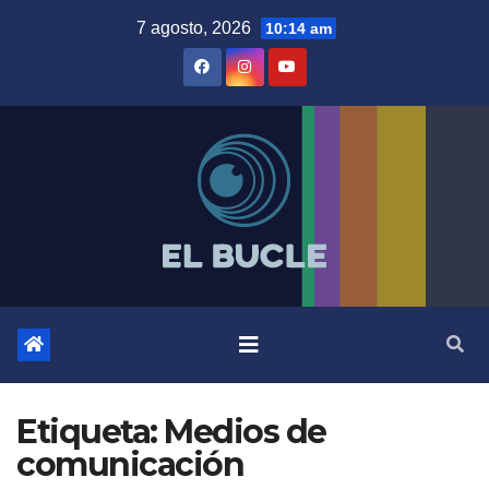
Skip
7 agosto, 2026
10:14 am
to
content
Etiqueta:
Medios de
comunicación