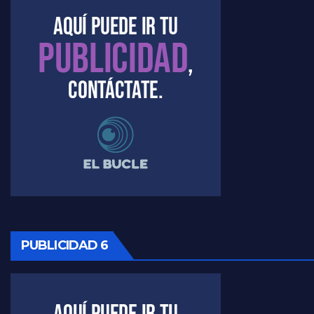
Timerman : " Cristina está enojada" - Raúl Timerman con Jorge Gres
Timerman, sobre el velatorio de Maradona - Raúl Timerman con Jorge Gres
Timerman, sobre Formosa en cuanto a la pandemia - Raúl Timerman con Jorge Gres
Timerman ,llamativos datos sobre la grieta - Raúl Timerman con Jorge Gres
Timerman: " La gente esta buscando un cambio" - Raúl Timerman con Jorge Gres
Marangoni sobre la negociacion con el FMI - Gustavo Marangoni con Jorge Gres
Marangoni, sobre el ajuste - Gustavo Marangoni con Jorge Gres
PUBLICIDAD 6
Marangoni sobre dispositivo de seguridad en el velatorio de Maradona - Gustavo Marangoni con Jorge Gres
Marangoni sobre el dólar - Gustavo Marangoni con Jorge Gres