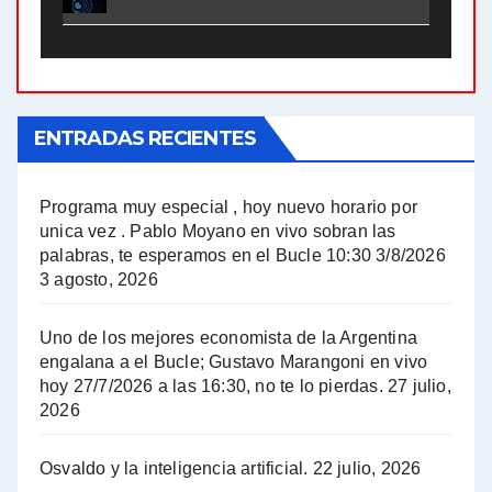
El Bucle News en Radio Gráfica. Bloque 2 . 21.04.24 - Jorge Gres
El Bucle News en Radio Gráfica. Bloque 1 . 21.04.24 - Jorge Gres
ENTRADAS RECIENTES
El Bucle News en Radio Gráfica. Bloque 1 . 14.04.24 - Jorge Gres
El Bucle News en Radio Gráfica. Bloque 2 . 14.04.24 - Jorge Gres
Programa muy especial , hoy nuevo horario por
unica vez . Pablo Moyano en vivo sobran las
A mayor poder al empresariado le cuesta encontrar resistencia - Jose Urtubey con Jorge Gres
palabras, te esperamos en el Bucle 10:30 3/8/2026
3 agosto, 2026
Hugo Yasky sobre el Impuesto a las grandes fortunas - Hugo Yasky con Jorge Gres
Uno de los mejores economista de la Argentina
Hugo Yasky : Día de la Militancia - Hugo Yasky con Jorge Gres
engalana a el Bucle; Gustavo Marangoni en vivo
hoy 27/7/2026 a las 16:30, no te lo pierdas.
27 julio,
2026
Hugo Yasky opina sobre la reunión de Sergio Massa con el FMI - Hugo Yasky con Jorge Gres
Osvaldo y la inteligencia artificial.
22 julio, 2026
Hugo Yasky sobre la Coordinadora de las Industrias de Productos Alimenticios (COPAL) - Hugo Yasky con Jorge Gres