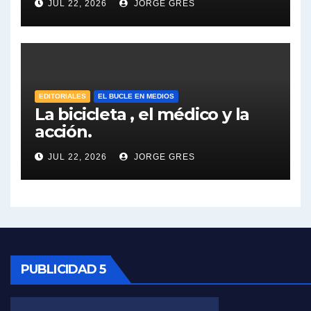
JUL 22, 2026
JORGE GRES
José Urtubey y la posible reactivación económica - José Urtubey con Jorge Gres
José Urtubey sobre la posibilidad de una candidatura - José Urtubey con Jorge Gres
Elio Rossi sobre Maradona - Elio Rossi con Jorge Gres
EDITORIALES
EL BUCLE EN MEDIOS
La bicicleta , el médico y la
acción.
Nicolás Kreplak , sobre Maradona - Nicolás Kreplak con Jorge Gres
JUL 22, 2026
JORGE GRES
Kreplak , sobre la vacuna contra el Covid-19 - Nicolás Kreplak con Jorge Gres
Kreplak , vacuna e ideología - Nicolás Kreplak con Jorge Gres
Kreplak ,qué vacunas llegarán al país - Nicolás Kreplak con Jorge Gres
Kreplak , cómo se darán los turnos para la vacunación - Nicolás Kreplak con Jorge Gres
PUBLICIDAD 5
Kreplak , la vacunación en contexto de cuidado - Nicolás Kreplak con Jorge Gres