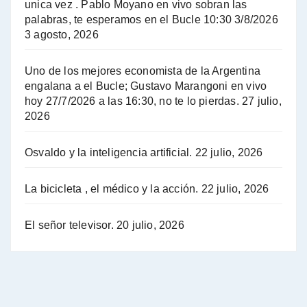
unica vez . Pablo Moyano en vivo sobran las
A mayor poder al empresariado le cuesta encontrar resistencia - Jose Urtubey con Jorge Gres
palabras, te esperamos en el Bucle 10:30 3/8/2026
3 agosto, 2026
Hugo Yasky sobre el Impuesto a las grandes fortunas - Hugo Yasky con Jorge Gres
Uno de los mejores economista de la Argentina
Hugo Yasky : Día de la Militancia - Hugo Yasky con Jorge Gres
engalana a el Bucle; Gustavo Marangoni en vivo
hoy 27/7/2026 a las 16:30, no te lo pierdas.
27 julio,
2026
Hugo Yasky opina sobre la reunión de Sergio Massa con el FMI - Hugo Yasky con Jorge Gres
Osvaldo y la inteligencia artificial.
22 julio, 2026
Hugo Yasky sobre la Coordinadora de las Industrias de Productos Alimenticios (COPAL) - Hugo Yasky con Jorge Gres
Pablo Moyano sobre el espionaje: "Estos personajes siniestros han hecho mucho daño" - Pablo Moyano con Jorge Gres
La bicicleta , el médico y la acción.
22 julio, 2026
Pablo Moyano sobre el espionaje: "La AFI era una banda ilícita" - Pablo Moyano con Jorge Gres
El señor televisor.
20 julio, 2026
Pablo Moyano sobre el Día de la Militancia - Pablo Moyano con Jorge Gres
Pablo Moyano :" La bandera del sindicalismo fue siempre pelear contra las políticas del FMI" - Pablo Moyano con Jorge Gres