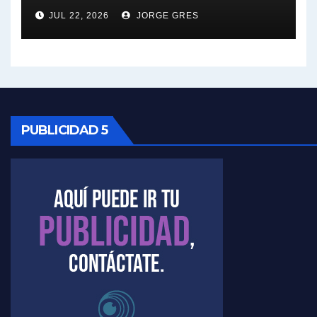
JUL 22, 2026
JORGE GRES
Kreplak , sobre la vacuna contra el Covid-19 - Nicolás Kreplak con Jorge Gres
Kreplak , vacuna e ideología - Nicolás Kreplak con Jorge Gres
Kreplak ,qué vacunas llegarán al país - Nicolás Kreplak con Jorge Gres
Kreplak , cómo se darán los turnos para la vacunación - Nicolás Kreplak con Jorge Gres
PUBLICIDAD 5
Kreplak , la vacunación en contexto de cuidado - Nicolás Kreplak con Jorge Gres
Timerman : " Cristina está enojada" - Raúl Timerman con Jorge Gres
Timerman, sobre el velatorio de Maradona - Raúl Timerman con Jorge Gres
Timerman, sobre Formosa en cuanto a la pandemia - Raúl Timerman con Jorge Gres
Timerman ,llamativos datos sobre la grieta - Raúl Timerman con Jorge Gres