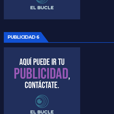
Timerman: " La gente esta buscando un cambio" - Raúl Timerman con Jorge Gres
Marangoni sobre la negociacion con el FMI - Gustavo Marangoni con Jorge Gres
Marangoni, sobre el ajuste - Gustavo Marangoni con Jorge Gres
PUBLICIDAD 6
Marangoni sobre dispositivo de seguridad en el velatorio de Maradona - Gustavo Marangoni con Jorge Gres
Marangoni sobre el dólar - Gustavo Marangoni con Jorge Gres
Raúl Timerman sobre el acto del FdT en La Plata - Raúl Timerman
Raúl Timerman sobre el funcionamiento del FdT - Raúl Timerman
Raúl Timerman sobre la imagen del Gobierno - Raúl Timerman
Raúl Timerman sobre la oposición