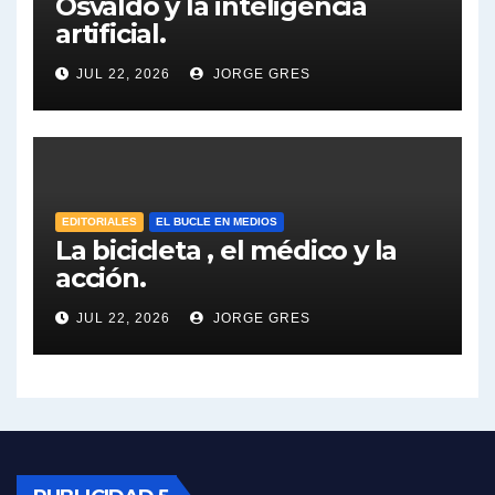
Osvaldo y la inteligencia
artificial.
Dalbón sobre el impuesto a la riqueza - Gregorio Dalbon con Jorge Gres
JUL 22, 2026
JORGE GRES
José Urtubey y la posible reactivación económica - José Urtubey con Jorge Gres
José Urtubey sobre la posibilidad de una candidatura - José Urtubey con Jorge Gres
Elio Rossi sobre Maradona - Elio Rossi con Jorge Gres
EDITORIALES
EL BUCLE EN MEDIOS
La bicicleta , el médico y la
acción.
Nicolás Kreplak , sobre Maradona - Nicolás Kreplak con Jorge Gres
JUL 22, 2026
JORGE GRES
Kreplak , sobre la vacuna contra el Covid-19 - Nicolás Kreplak con Jorge Gres
Kreplak , vacuna e ideología - Nicolás Kreplak con Jorge Gres
Kreplak ,qué vacunas llegarán al país - Nicolás Kreplak con Jorge Gres
Kreplak , cómo se darán los turnos para la vacunación - Nicolás Kreplak con Jorge Gres