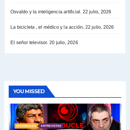
Osvaldo y la inteligencia artificial.
22 julio, 2026
Hugo Yasky sobre la Coordinadora de las Industrias de Productos Alimenticios (COPAL) - Hugo Yasky con Jorge Gres
Pablo Moyano sobre el espionaje: "Estos personajes siniestros han hecho mucho daño" - Pablo Moyano con Jorge Gres
La bicicleta , el médico y la acción.
22 julio, 2026
Pablo Moyano sobre el espionaje: "La AFI era una banda ilícita" - Pablo Moyano con Jorge Gres
El señor televisor.
20 julio, 2026
Pablo Moyano sobre el Día de la Militancia - Pablo Moyano con Jorge Gres
Pablo Moyano :" La bandera del sindicalismo fue siempre pelear contra las políticas del FMI" - Pablo Moyano con Jorge Gres
Actualidad con Raúl Timerman - Raúl Timerman con Jorge Gres
YOU MISSED
Raúl Timerman: sobre la defensa de los Senadores de JxC al acuerdo con el FMI - Raúl Timerman con Jorge Gres
Roberto Salvarezza: debate sobre las vacunas - Roberto Salvarezza con Jorge Gres
EDITORIALES
ENTREVISTAS
Salvarezza : la influencia de los Medios de Comunicación en el debate sobre las vacunas - Roberto Salvarezza con Jorge Gres