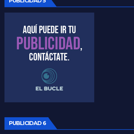
PUBLICIDAD 5
Kreplak , la vacunación en contexto de cuidado - Nicolás Kreplak con Jorge Gres
Timerman : " Cristina está enojada" - Raúl Timerman con Jorge Gres
Timerman, sobre el velatorio de Maradona - Raúl Timerman con Jorge Gres
Timerman, sobre Formosa en cuanto a la pandemia - Raúl Timerman con Jorge Gres
Timerman ,llamativos datos sobre la grieta - Raúl Timerman con Jorge Gres
Timerman: " La gente esta buscando un cambio" - Raúl Timerman con Jorge Gres
Marangoni sobre la negociacion con el FMI - Gustavo Marangoni con Jorge Gres
Marangoni, sobre el ajuste - Gustavo Marangoni con Jorge Gres
PUBLICIDAD 6
Marangoni sobre dispositivo de seguridad en el velatorio de Maradona - Gustavo Marangoni con Jorge Gres