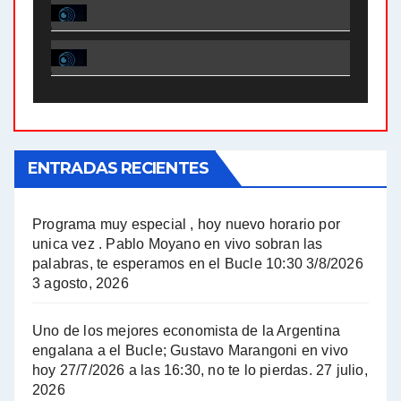
El Bucle News en Radio Gráfica. Bloque 1 . 28.04.24 - Jorge Gres
El Bucle News en Radio Gráfica. Bloque 2 . 21.04.24 - Jorge Gres
El Bucle News en Radio Gráfica. Bloque 1 . 21.04.24 - Jorge Gres
ENTRADAS RECIENTES
El Bucle News en Radio Gráfica. Bloque 1 . 14.04.24 - Jorge Gres
El Bucle News en Radio Gráfica. Bloque 2 . 14.04.24 - Jorge Gres
Programa muy especial , hoy nuevo horario por
unica vez . Pablo Moyano en vivo sobran las
A mayor poder al empresariado le cuesta encontrar resistencia - Jose Urtubey con Jorge Gres
palabras, te esperamos en el Bucle 10:30 3/8/2026
3 agosto, 2026
Hugo Yasky sobre el Impuesto a las grandes fortunas - Hugo Yasky con Jorge Gres
Uno de los mejores economista de la Argentina
Hugo Yasky : Día de la Militancia - Hugo Yasky con Jorge Gres
engalana a el Bucle; Gustavo Marangoni en vivo
hoy 27/7/2026 a las 16:30, no te lo pierdas.
27 julio,
2026
Hugo Yasky opina sobre la reunión de Sergio Massa con el FMI - Hugo Yasky con Jorge Gres