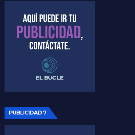
Marangoni sobre el dólar - Gustavo Marangoni con Jorge Gres
Raúl Timerman sobre el acto del FdT en La Plata - Raúl Timerman
Raúl Timerman sobre el funcionamiento del FdT - Raúl Timerman
Raúl Timerman sobre la imagen del Gobierno - Raúl Timerman
Raúl Timerman sobre la oposición
PUBLICIDAD 7