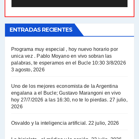
El Bucle News en Radio Gráfica. Bloque 1 . 21.04.24 - Jorge Gres
ENTRADAS RECIENTES
El Bucle News en Radio Gráfica. Bloque 1 . 14.04.24 - Jorge Gres
El Bucle News en Radio Gráfica. Bloque 2 . 14.04.24 - Jorge Gres
Programa muy especial , hoy nuevo horario por
unica vez . Pablo Moyano en vivo sobran las
A mayor poder al empresariado le cuesta encontrar resistencia - Jose Urtubey con Jorge Gres
palabras, te esperamos en el Bucle 10:30 3/8/2026
3 agosto, 2026
Hugo Yasky sobre el Impuesto a las grandes fortunas - Hugo Yasky con Jorge Gres
Uno de los mejores economista de la Argentina
Hugo Yasky : Día de la Militancia - Hugo Yasky con Jorge Gres
engalana a el Bucle; Gustavo Marangoni en vivo
hoy 27/7/2026 a las 16:30, no te lo pierdas.
27 julio,
2026
Hugo Yasky opina sobre la reunión de Sergio Massa con el FMI - Hugo Yasky con Jorge Gres
Osvaldo y la inteligencia artificial.
22 julio, 2026
Hugo Yasky sobre la Coordinadora de las Industrias de Productos Alimenticios (COPAL) - Hugo Yasky con Jorge Gres
Pablo Moyano sobre el espionaje: "Estos personajes siniestros han hecho mucho daño" - Pablo Moyano con Jorge Gres