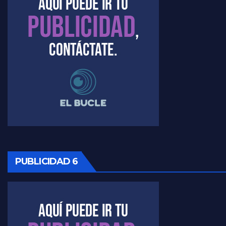
Timerman : " Cristina está enojada" - Raúl Timerman con Jorge Gres
Timerman, sobre el velatorio de Maradona - Raúl Timerman con Jorge Gres
Timerman, sobre Formosa en cuanto a la pandemia - Raúl Timerman con Jorge Gres
Timerman ,llamativos datos sobre la grieta - Raúl Timerman con Jorge Gres
Timerman: " La gente esta buscando un cambio" - Raúl Timerman con Jorge Gres
Marangoni sobre la negociacion con el FMI - Gustavo Marangoni con Jorge Gres
Marangoni, sobre el ajuste - Gustavo Marangoni con Jorge Gres
PUBLICIDAD 6
Marangoni sobre dispositivo de seguridad en el velatorio de Maradona - Gustavo Marangoni con Jorge Gres
Marangoni sobre el dólar - Gustavo Marangoni con Jorge Gres