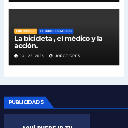
José Urtubey y la posible reactivación económica - José Urtubey con Jorge Gres
José Urtubey sobre la posibilidad de una candidatura - José Urtubey con Jorge Gres
Elio Rossi sobre Maradona - Elio Rossi con Jorge Gres
EDITORIALES
EL BUCLE EN MEDIOS
La bicicleta , el médico y la
acción.
Nicolás Kreplak , sobre Maradona - Nicolás Kreplak con Jorge Gres
JUL 22, 2026
JORGE GRES
Kreplak , sobre la vacuna contra el Covid-19 - Nicolás Kreplak con Jorge Gres
Kreplak , vacuna e ideología - Nicolás Kreplak con Jorge Gres
Kreplak ,qué vacunas llegarán al país - Nicolás Kreplak con Jorge Gres
Kreplak , cómo se darán los turnos para la vacunación - Nicolás Kreplak con Jorge Gres
PUBLICIDAD 5
Kreplak , la vacunación en contexto de cuidado - Nicolás Kreplak con Jorge Gres