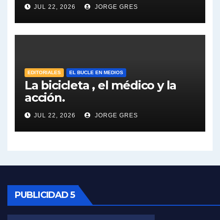
JUL 22, 2026
JORGE GRES
José Urtubey y la posible reactivación económica - José Urtubey con Jorge Gres
José Urtubey sobre la posibilidad de una candidatura - José Urtubey con Jorge Gres
Elio Rossi sobre Maradona - Elio Rossi con Jorge Gres
EDITORIALES
EL BUCLE EN MEDIOS
La bicicleta , el médico y la
acción.
Nicolás Kreplak , sobre Maradona - Nicolás Kreplak con Jorge Gres
JUL 22, 2026
JORGE GRES
Kreplak , sobre la vacuna contra el Covid-19 - Nicolás Kreplak con Jorge Gres
Kreplak , vacuna e ideología - Nicolás Kreplak con Jorge Gres
Kreplak ,qué vacunas llegarán al país - Nicolás Kreplak con Jorge Gres
Kreplak , cómo se darán los turnos para la vacunación - Nicolás Kreplak con Jorge Gres
PUBLICIDAD 5
Kreplak , la vacunación en contexto de cuidado - Nicolás Kreplak con Jorge Gres