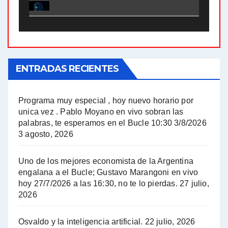
El Bucle News en Radio Gráfica. Bloque 2 . 21.04.24 - Jorge Gres
El Bucle News en Radio Gráfica. Bloque 1 . 21.04.24 - Jorge Gres
ENTRADAS RECIENTES
El Bucle News en Radio Gráfica. Bloque 1 . 14.04.24 - Jorge Gres
El Bucle News en Radio Gráfica. Bloque 2 . 14.04.24 - Jorge Gres
Programa muy especial , hoy nuevo horario por
unica vez . Pablo Moyano en vivo sobran las
A mayor poder al empresariado le cuesta encontrar resistencia - Jose Urtubey con Jorge Gres
palabras, te esperamos en el Bucle 10:30 3/8/2026
3 agosto, 2026
Hugo Yasky sobre el Impuesto a las grandes fortunas - Hugo Yasky con Jorge Gres
Uno de los mejores economista de la Argentina
Hugo Yasky : Día de la Militancia - Hugo Yasky con Jorge Gres
engalana a el Bucle; Gustavo Marangoni en vivo
hoy 27/7/2026 a las 16:30, no te lo pierdas.
27 julio,
2026
Hugo Yasky opina sobre la reunión de Sergio Massa con el FMI - Hugo Yasky con Jorge Gres
Osvaldo y la inteligencia artificial.
22 julio, 2026
Hugo Yasky sobre la Coordinadora de las Industrias de Productos Alimenticios (COPAL) - Hugo Yasky con Jorge Gres