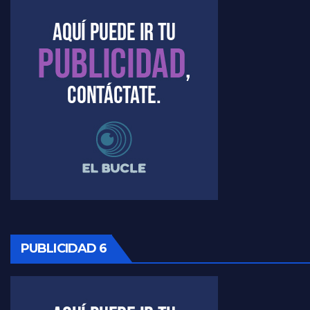
Timerman : " Cristina está enojada" - Raúl Timerman con Jorge Gres
Timerman, sobre el velatorio de Maradona - Raúl Timerman con Jorge Gres
Timerman, sobre Formosa en cuanto a la pandemia - Raúl Timerman con Jorge Gres
Timerman ,llamativos datos sobre la grieta - Raúl Timerman con Jorge Gres
Timerman: " La gente esta buscando un cambio" - Raúl Timerman con Jorge Gres
Marangoni sobre la negociacion con el FMI - Gustavo Marangoni con Jorge Gres
Marangoni, sobre el ajuste - Gustavo Marangoni con Jorge Gres
PUBLICIDAD 6
Marangoni sobre dispositivo de seguridad en el velatorio de Maradona - Gustavo Marangoni con Jorge Gres
Marangoni sobre el dólar - Gustavo Marangoni con Jorge Gres