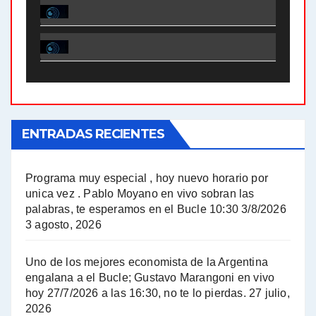
El Bucle News en Radio Gráfica. Bloque 1 . 28.04.24 - Jorge Gres
El Bucle News en Radio Gráfica. Bloque 2 . 21.04.24 - Jorge Gres
El Bucle News en Radio Gráfica. Bloque 1 . 21.04.24 - Jorge Gres
ENTRADAS RECIENTES
El Bucle News en Radio Gráfica. Bloque 1 . 14.04.24 - Jorge Gres
El Bucle News en Radio Gráfica. Bloque 2 . 14.04.24 - Jorge Gres
Programa muy especial , hoy nuevo horario por
unica vez . Pablo Moyano en vivo sobran las
A mayor poder al empresariado le cuesta encontrar resistencia - Jose Urtubey con Jorge Gres
palabras, te esperamos en el Bucle 10:30 3/8/2026
3 agosto, 2026
Hugo Yasky sobre el Impuesto a las grandes fortunas - Hugo Yasky con Jorge Gres
Uno de los mejores economista de la Argentina
Hugo Yasky : Día de la Militancia - Hugo Yasky con Jorge Gres
engalana a el Bucle; Gustavo Marangoni en vivo
hoy 27/7/2026 a las 16:30, no te lo pierdas.
27 julio,
2026
Hugo Yasky opina sobre la reunión de Sergio Massa con el FMI - Hugo Yasky con Jorge Gres