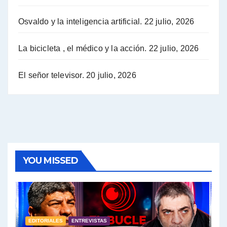
Osvaldo y la inteligencia artificial.
22 julio, 2026
Hugo Yasky sobre la Coordinadora de las Industrias de Productos Alimenticios (COPAL) - Hugo Yasky con Jorge Gres
Pablo Moyano sobre el espionaje: "Estos personajes siniestros han hecho mucho daño" - Pablo Moyano con Jorge Gres
La bicicleta , el médico y la acción.
22 julio, 2026
Pablo Moyano sobre el espionaje: "La AFI era una banda ilícita" - Pablo Moyano con Jorge Gres
El señor televisor.
20 julio, 2026
Pablo Moyano sobre el Día de la Militancia - Pablo Moyano con Jorge Gres
Pablo Moyano :" La bandera del sindicalismo fue siempre pelear contra las políticas del FMI" - Pablo Moyano con Jorge Gres
Actualidad con Raúl Timerman - Raúl Timerman con Jorge Gres
YOU MISSED
Raúl Timerman: sobre la defensa de los Senadores de JxC al acuerdo con el FMI - Raúl Timerman con Jorge Gres
Roberto Salvarezza: debate sobre las vacunas - Roberto Salvarezza con Jorge Gres
EDITORIALES
ENTREVISTAS
Salvarezza : la influencia de los Medios de Comunicación en el debate sobre las vacunas - Roberto Salvarezza con Jorge Gres