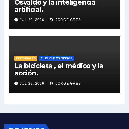
Osvaldo y la inteligencia
artificial.
Dalbón sobre el impuesto a la riqueza - Gregorio Dalbon con Jorge Gres
JUL 22, 2026
JORGE GRES
José Urtubey y la posible reactivación económica - José Urtubey con Jorge Gres
José Urtubey sobre la posibilidad de una candidatura - José Urtubey con Jorge Gres
Elio Rossi sobre Maradona - Elio Rossi con Jorge Gres
EDITORIALES
EL BUCLE EN MEDIOS
La bicicleta , el médico y la
acción.
Nicolás Kreplak , sobre Maradona - Nicolás Kreplak con Jorge Gres
JUL 22, 2026
JORGE GRES
Kreplak , sobre la vacuna contra el Covid-19 - Nicolás Kreplak con Jorge Gres
Kreplak , vacuna e ideología - Nicolás Kreplak con Jorge Gres
Kreplak ,qué vacunas llegarán al país - Nicolás Kreplak con Jorge Gres
Kreplak , cómo se darán los turnos para la vacunación - Nicolás Kreplak con Jorge Gres