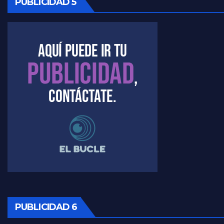
PUBLICIDAD 5
Kreplak , la vacunación en contexto de cuidado - Nicolás Kreplak con Jorge Gres
Timerman : " Cristina está enojada" - Raúl Timerman con Jorge Gres
Timerman, sobre el velatorio de Maradona - Raúl Timerman con Jorge Gres
Timerman, sobre Formosa en cuanto a la pandemia - Raúl Timerman con Jorge Gres
Timerman ,llamativos datos sobre la grieta - Raúl Timerman con Jorge Gres
Timerman: " La gente esta buscando un cambio" - Raúl Timerman con Jorge Gres
Marangoni sobre la negociacion con el FMI - Gustavo Marangoni con Jorge Gres
Marangoni, sobre el ajuste - Gustavo Marangoni con Jorge Gres
PUBLICIDAD 6