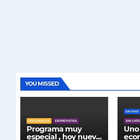
YOU MISSED
EN VIVO
EDITORIALES
ENTREVISTAS
SIN CAT
Programa muy
Uno 
especial , hoy nuevo
econ