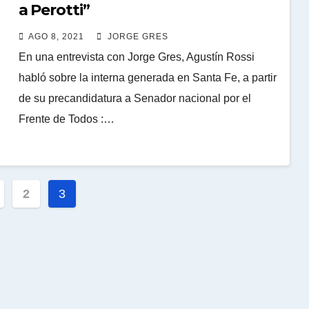
a Perotti”
AGO 8, 2021
JORGE GRES
En una entrevista con Jorge Gres, Agustín Rossi
habló sobre la interna generada en Santa Fe, a partir
de su precandidatura a Senador nacional por el
Frente de Todos :…
ación
2
3
das