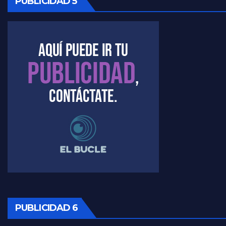
PUBLICIDAD 5
Kreplak , la vacunación en contexto de cuidado - Nicolás Kreplak con Jorge Gres
Timerman : " Cristina está enojada" - Raúl Timerman con Jorge Gres
Timerman, sobre el velatorio de Maradona - Raúl Timerman con Jorge Gres
Timerman, sobre Formosa en cuanto a la pandemia - Raúl Timerman con Jorge Gres
Timerman ,llamativos datos sobre la grieta - Raúl Timerman con Jorge Gres
Timerman: " La gente esta buscando un cambio" - Raúl Timerman con Jorge Gres
Marangoni sobre la negociacion con el FMI - Gustavo Marangoni con Jorge Gres
Marangoni, sobre el ajuste - Gustavo Marangoni con Jorge Gres
PUBLICIDAD 6
Marangoni sobre dispositivo de seguridad en el velatorio de Maradona - Gustavo Marangoni con Jorge Gres