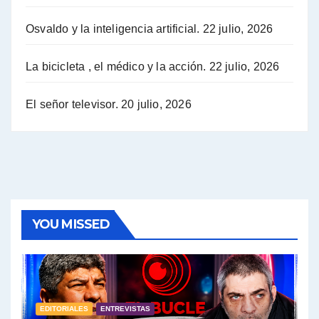
Osvaldo y la inteligencia artificial.
22 julio, 2026
Hugo Yasky sobre la Coordinadora de las Industrias de Productos Alimenticios (COPAL) - Hugo Yasky con Jorge Gres
Pablo Moyano sobre el espionaje: "Estos personajes siniestros han hecho mucho daño" - Pablo Moyano con Jorge Gres
La bicicleta , el médico y la acción.
22 julio, 2026
Pablo Moyano sobre el espionaje: "La AFI era una banda ilícita" - Pablo Moyano con Jorge Gres
El señor televisor.
20 julio, 2026
Pablo Moyano sobre el Día de la Militancia - Pablo Moyano con Jorge Gres
Pablo Moyano :" La bandera del sindicalismo fue siempre pelear contra las políticas del FMI" - Pablo Moyano con Jorge Gres
Actualidad con Raúl Timerman - Raúl Timerman con Jorge Gres
YOU MISSED
Raúl Timerman: sobre la defensa de los Senadores de JxC al acuerdo con el FMI - Raúl Timerman con Jorge Gres
Roberto Salvarezza: debate sobre las vacunas - Roberto Salvarezza con Jorge Gres
EDITORIALES
ENTREVISTAS
Salvarezza : la influencia de los Medios de Comunicación en el debate sobre las vacunas - Roberto Salvarezza con Jorge Gres