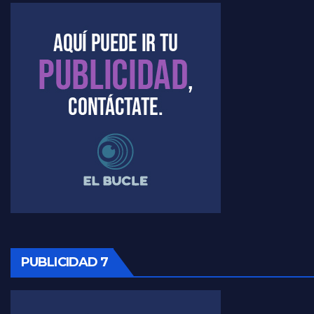
Marangoni sobre el dólar - Gustavo Marangoni con Jorge Gres
Raúl Timerman sobre el acto del FdT en La Plata - Raúl Timerman
Raúl Timerman sobre el funcionamiento del FdT - Raúl Timerman
Raúl Timerman sobre la imagen del Gobierno - Raúl Timerman
Raúl Timerman sobre la oposición
PUBLICIDAD 7