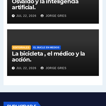
Osvaldo y la inteligencia
artificial.
Dalbón sobre el impuesto a la riqueza - Gregorio Dalbon con Jorge Gres
JUL 22, 2026
JORGE GRES
José Urtubey y la posible reactivación económica - José Urtubey con Jorge Gres
José Urtubey sobre la posibilidad de una candidatura - José Urtubey con Jorge Gres
Elio Rossi sobre Maradona - Elio Rossi con Jorge Gres
EDITORIALES
EL BUCLE EN MEDIOS
La bicicleta , el médico y la
acción.
Nicolás Kreplak , sobre Maradona - Nicolás Kreplak con Jorge Gres
JUL 22, 2026
JORGE GRES
Kreplak , sobre la vacuna contra el Covid-19 - Nicolás Kreplak con Jorge Gres
Kreplak , vacuna e ideología - Nicolás Kreplak con Jorge Gres
Kreplak ,qué vacunas llegarán al país - Nicolás Kreplak con Jorge Gres
Kreplak , cómo se darán los turnos para la vacunación - Nicolás Kreplak con Jorge Gres