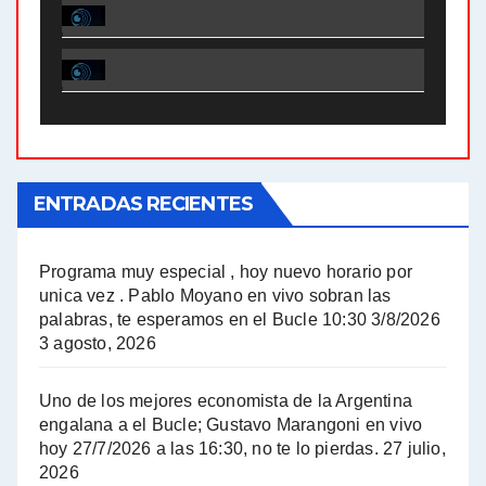
El Bucle News en Radio Gráfica. Bloque 1 . 28.04.24 - Jorge Gres
El Bucle News en Radio Gráfica. Bloque 2 . 21.04.24 - Jorge Gres
El Bucle News en Radio Gráfica. Bloque 1 . 21.04.24 - Jorge Gres
ENTRADAS RECIENTES
El Bucle News en Radio Gráfica. Bloque 1 . 14.04.24 - Jorge Gres
El Bucle News en Radio Gráfica. Bloque 2 . 14.04.24 - Jorge Gres
Programa muy especial , hoy nuevo horario por
unica vez . Pablo Moyano en vivo sobran las
A mayor poder al empresariado le cuesta encontrar resistencia - Jose Urtubey con Jorge Gres
palabras, te esperamos en el Bucle 10:30 3/8/2026
3 agosto, 2026
Hugo Yasky sobre el Impuesto a las grandes fortunas - Hugo Yasky con Jorge Gres
Uno de los mejores economista de la Argentina
Hugo Yasky : Día de la Militancia - Hugo Yasky con Jorge Gres
engalana a el Bucle; Gustavo Marangoni en vivo
hoy 27/7/2026 a las 16:30, no te lo pierdas.
27 julio,
2026
Hugo Yasky opina sobre la reunión de Sergio Massa con el FMI - Hugo Yasky con Jorge Gres