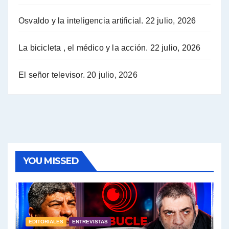
Osvaldo y la inteligencia artificial.
22 julio, 2026
Hugo Yasky sobre la Coordinadora de las Industrias de Productos Alimenticios (COPAL) - Hugo Yasky con Jorge Gres
Pablo Moyano sobre el espionaje: "Estos personajes siniestros han hecho mucho daño" - Pablo Moyano con Jorge Gres
La bicicleta , el médico y la acción.
22 julio, 2026
Pablo Moyano sobre el espionaje: "La AFI era una banda ilícita" - Pablo Moyano con Jorge Gres
El señor televisor.
20 julio, 2026
Pablo Moyano sobre el Día de la Militancia - Pablo Moyano con Jorge Gres
Pablo Moyano :" La bandera del sindicalismo fue siempre pelear contra las políticas del FMI" - Pablo Moyano con Jorge Gres
Actualidad con Raúl Timerman - Raúl Timerman con Jorge Gres
YOU MISSED
Raúl Timerman: sobre la defensa de los Senadores de JxC al acuerdo con el FMI - Raúl Timerman con Jorge Gres
Roberto Salvarezza: debate sobre las vacunas - Roberto Salvarezza con Jorge Gres
EDITORIALES
ENTREVISTAS
Salvarezza : la influencia de los Medios de Comunicación en el debate sobre las vacunas - Roberto Salvarezza con Jorge Gres