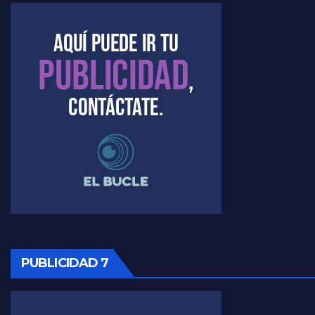
Marangoni sobre el dólar - Gustavo Marangoni con Jorge Gres
Raúl Timerman sobre el acto del FdT en La Plata - Raúl Timerman
Raúl Timerman sobre el funcionamiento del FdT - Raúl Timerman
Raúl Timerman sobre la imagen del Gobierno - Raúl Timerman
Raúl Timerman sobre la oposición
PUBLICIDAD 7