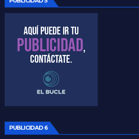
PUBLICIDAD 5
Kreplak , la vacunación en contexto de cuidado - Nicolás Kreplak con Jorge Gres
Timerman : " Cristina está enojada" - Raúl Timerman con Jorge Gres
Timerman, sobre el velatorio de Maradona - Raúl Timerman con Jorge Gres
Timerman, sobre Formosa en cuanto a la pandemia - Raúl Timerman con Jorge Gres
Timerman ,llamativos datos sobre la grieta - Raúl Timerman con Jorge Gres
Timerman: " La gente esta buscando un cambio" - Raúl Timerman con Jorge Gres
Marangoni sobre la negociacion con el FMI - Gustavo Marangoni con Jorge Gres
Marangoni, sobre el ajuste - Gustavo Marangoni con Jorge Gres
PUBLICIDAD 6
Marangoni sobre dispositivo de seguridad en el velatorio de Maradona - Gustavo Marangoni con Jorge Gres