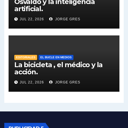
Osvaldo y la inteligencia
artificial.
Dalbón sobre el impuesto a la riqueza - Gregorio Dalbon con Jorge Gres
JUL 22, 2026
JORGE GRES
José Urtubey y la posible reactivación económica - José Urtubey con Jorge Gres
José Urtubey sobre la posibilidad de una candidatura - José Urtubey con Jorge Gres
Elio Rossi sobre Maradona - Elio Rossi con Jorge Gres
EDITORIALES
EL BUCLE EN MEDIOS
La bicicleta , el médico y la
acción.
Nicolás Kreplak , sobre Maradona - Nicolás Kreplak con Jorge Gres
JUL 22, 2026
JORGE GRES
Kreplak , sobre la vacuna contra el Covid-19 - Nicolás Kreplak con Jorge Gres
Kreplak , vacuna e ideología - Nicolás Kreplak con Jorge Gres
Kreplak ,qué vacunas llegarán al país - Nicolás Kreplak con Jorge Gres
Kreplak , cómo se darán los turnos para la vacunación - Nicolás Kreplak con Jorge Gres