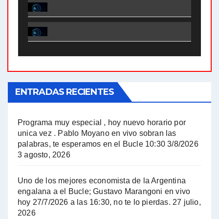
El Bucle News en Radio Gráfica. Bloque 1 . 28.04.24 - Jorge Gres
El Bucle News en Radio Gráfica. Bloque 2 . 21.04.24 - Jorge Gres
El Bucle News en Radio Gráfica. Bloque 1 . 21.04.24 - Jorge Gres
ENTRADAS RECIENTES
El Bucle News en Radio Gráfica. Bloque 1 . 14.04.24 - Jorge Gres
El Bucle News en Radio Gráfica. Bloque 2 . 14.04.24 - Jorge Gres
Programa muy especial , hoy nuevo horario por
unica vez . Pablo Moyano en vivo sobran las
A mayor poder al empresariado le cuesta encontrar resistencia - Jose Urtubey con Jorge Gres
palabras, te esperamos en el Bucle 10:30 3/8/2026
3 agosto, 2026
Hugo Yasky sobre el Impuesto a las grandes fortunas - Hugo Yasky con Jorge Gres
Uno de los mejores economista de la Argentina
Hugo Yasky : Día de la Militancia - Hugo Yasky con Jorge Gres
engalana a el Bucle; Gustavo Marangoni en vivo
hoy 27/7/2026 a las 16:30, no te lo pierdas.
27 julio,
2026
Hugo Yasky opina sobre la reunión de Sergio Massa con el FMI - Hugo Yasky con Jorge Gres