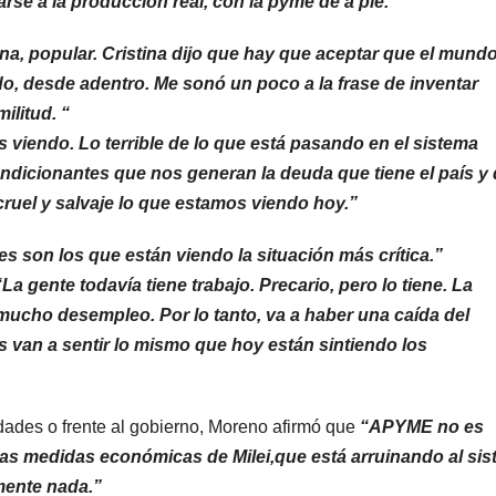
arse a la producción real, con la pyme de a pie. “
a, popular. Cristina dijo que hay que aceptar que el mundo
o, desde adentro. Me sonó un poco a la frase de inventar
ilitud. “
s viendo. Lo terrible de lo que está pasando en el sistema
condicionantes que nos generan la deuda que tiene el país y
cruel y salvaje lo que estamos viendo hoy.”
es son los que están viendo la situación más crítica.”
 gente todavía tiene trabajo. Precario, pero lo tiene. La
 mucho desempleo. Por lo tanto, va a haber una caída del
 van a sentir lo mismo que hoy están sintiendo los
dades o frente al gobierno, Moreno afirmó que
“APYME no es
a las medidas económicas de Milei,que está arruinando al si
mente nada.”