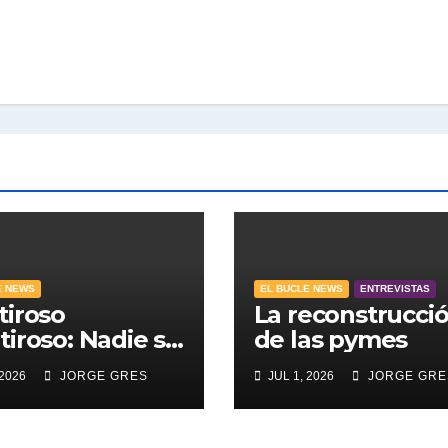
E NEWS
EL BUCLE NEWS
ENTREVISTAS
iroso
La reconstrucci
iroso: Nadie se
de las pymes
o a medir.
 2026
JORGE GRES
JUL 1, 2026
JORGE GRE