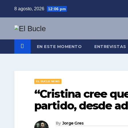
Skip
8 agosto, 2026
12:06 pm
to
content
EN ESTE MOMENTO
ENTREVISTAS
EL BUCLE NEWS
“Cristina cree qu
partido, desde a
By
Jorge Gres