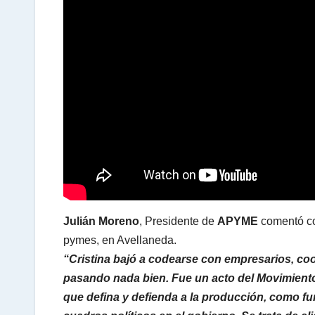
A
p
p
Julián Moreno
, Presidente de
APYME
comentó c
pymes, en Avellaneda.
“Cristina bajó a codearse con empresarios, coo
pasando nada bien. Fue un acto del Movimient
que defina y defienda a la producción, como fu