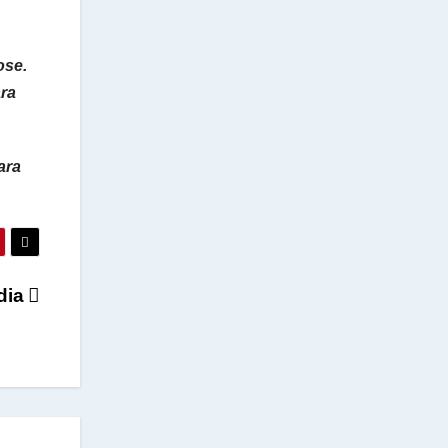
ose.
ara
ara
dia