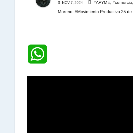
,
#APYME
#comercio
NOV 7, 2024
,
Moreno
#Movimiento Productivo 25 de
W
h
a
t
s