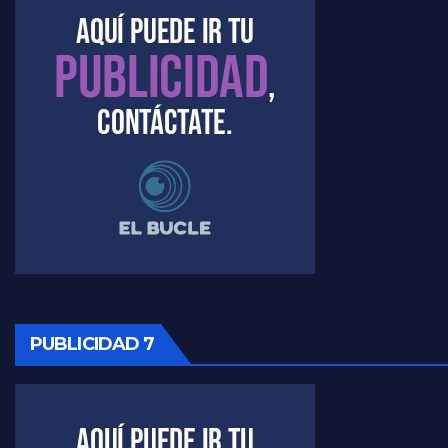
Marangoni sobre el dólar - Gustavo Marangoni con Jorge Gres
Raúl Timerman sobre el acto del FdT en La Plata - Raúl Timerman
Raúl Timerman sobre el funcionamiento del FdT - Raúl Timerman
Raúl Timerman sobre la imagen del Gobierno - Raúl Timerman
Raúl Timerman sobre la oposición
PUBLICIDAD 7