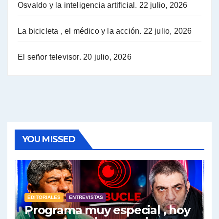
Osvaldo y la inteligencia artificial.
22 julio, 2026
Hugo Yasky sobre la Coordinadora de las Industrias de Productos Alimenticios (COPAL) - Hugo Yasky con Jorge Gres
Pablo Moyano sobre el espionaje: "Estos personajes siniestros han hecho mucho daño" - Pablo Moyano con Jorge Gres
La bicicleta , el médico y la acción.
22 julio, 2026
Pablo Moyano sobre el espionaje: "La AFI era una banda ilícita" - Pablo Moyano con Jorge Gres
El señor televisor.
20 julio, 2026
Pablo Moyano sobre el Día de la Militancia - Pablo Moyano con Jorge Gres
Pablo Moyano :" La bandera del sindicalismo fue siempre pelear contra las políticas del FMI" - Pablo Moyano con Jorge Gres
Actualidad con Raúl Timerman - Raúl Timerman con Jorge Gres
YOU MISSED
Raúl Timerman: sobre la defensa de los Senadores de JxC al acuerdo con el FMI - Raúl Timerman con Jorge Gres
Roberto Salvarezza: debate sobre las vacunas - Roberto Salvarezza con Jorge Gres
EDITORIALES
ENTREVISTAS
Salvarezza : la influencia de los Medios de Comunicación en el debate sobre las vacunas - Roberto Salvarezza con Jorge Gres
Programa muy especial , hoy