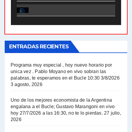
El Bucle News en Radio Gráfica. Bloque 1 . 28.04.24 - Jorge Gres
El Bucle News en Radio Gráfica. Bloque 2 . 21.04.24 - Jorge Gres
El Bucle News en Radio Gráfica. Bloque 1 . 21.04.24 - Jorge Gres
ENTRADAS RECIENTES
El Bucle News en Radio Gráfica. Bloque 1 . 14.04.24 - Jorge Gres
El Bucle News en Radio Gráfica. Bloque 2 . 14.04.24 - Jorge Gres
Programa muy especial , hoy nuevo horario por
unica vez . Pablo Moyano en vivo sobran las
A mayor poder al empresariado le cuesta encontrar resistencia - Jose Urtubey con Jorge Gres
palabras, te esperamos en el Bucle 10:30 3/8/2026
3 agosto, 2026
Hugo Yasky sobre el Impuesto a las grandes fortunas - Hugo Yasky con Jorge Gres
Uno de los mejores economista de la Argentina
Hugo Yasky : Día de la Militancia - Hugo Yasky con Jorge Gres
engalana a el Bucle; Gustavo Marangoni en vivo
hoy 27/7/2026 a las 16:30, no te lo pierdas.
27 julio,
2026
Hugo Yasky opina sobre la reunión de Sergio Massa con el FMI - Hugo Yasky con Jorge Gres