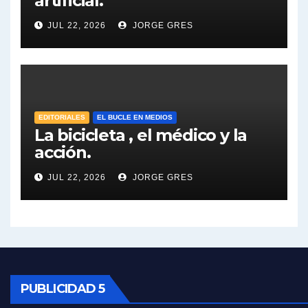
artificial.
Dalbón sobre el impuesto a la riqueza - Gregorio Dalbon con Jorge Gres
JUL 22, 2026
JORGE GRES
José Urtubey y la posible reactivación económica - José Urtubey con Jorge Gres
José Urtubey sobre la posibilidad de una candidatura - José Urtubey con Jorge Gres
Elio Rossi sobre Maradona - Elio Rossi con Jorge Gres
EDITORIALES
EL BUCLE EN MEDIOS
La bicicleta , el médico y la
acción.
Nicolás Kreplak , sobre Maradona - Nicolás Kreplak con Jorge Gres
JUL 22, 2026
JORGE GRES
Kreplak , sobre la vacuna contra el Covid-19 - Nicolás Kreplak con Jorge Gres
Kreplak , vacuna e ideología - Nicolás Kreplak con Jorge Gres
Kreplak ,qué vacunas llegarán al país - Nicolás Kreplak con Jorge Gres
Kreplak , cómo se darán los turnos para la vacunación - Nicolás Kreplak con Jorge Gres
PUBLICIDAD 5