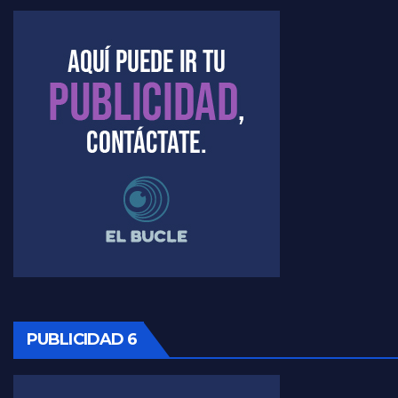
Kreplak , la vacunación en contexto de cuidado - Nicolás Kreplak con Jorge Gres
Timerman : " Cristina está enojada" - Raúl Timerman con Jorge Gres
Timerman, sobre el velatorio de Maradona - Raúl Timerman con Jorge Gres
Timerman, sobre Formosa en cuanto a la pandemia - Raúl Timerman con Jorge Gres
Timerman ,llamativos datos sobre la grieta - Raúl Timerman con Jorge Gres
Timerman: " La gente esta buscando un cambio" - Raúl Timerman con Jorge Gres
Marangoni sobre la negociacion con el FMI - Gustavo Marangoni con Jorge Gres
Marangoni, sobre el ajuste - Gustavo Marangoni con Jorge Gres
PUBLICIDAD 6
Marangoni sobre dispositivo de seguridad en el velatorio de Maradona - Gustavo Marangoni con Jorge Gres