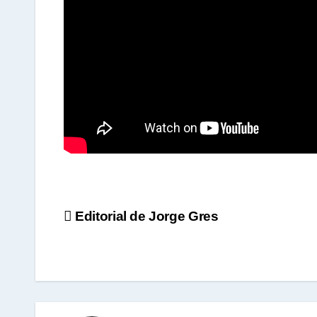
A
p
p
Navegación
Editorial de Jorge Gres
de
entradas