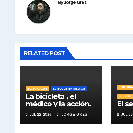
By
Jorge Gres
RELATED POST
EDITORI
EDITORIALES
EL BUCLE EN MEDIOS
La bicicleta , el
EL BUCL
médico y la acción.
El s
JUL 22, 2026
JORGE GRES
JUL 20