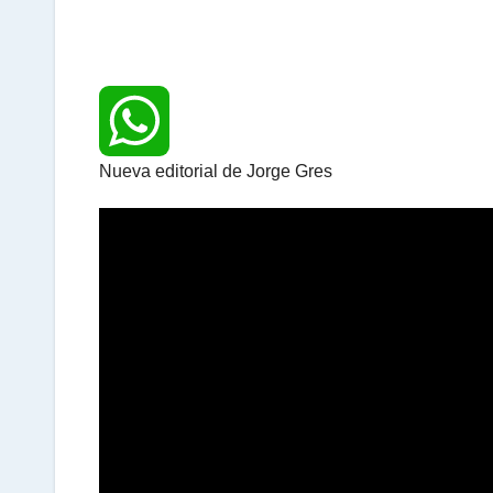
Nueva editorial de Jorge Gres
W
h
a
t
s