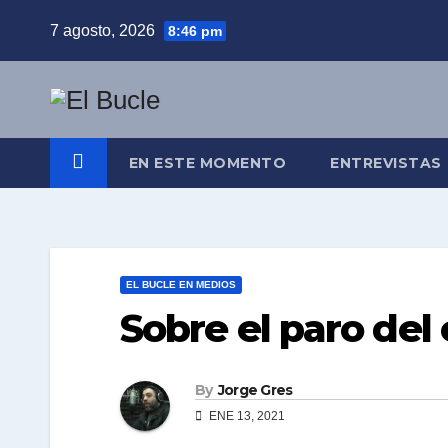
Skip
7 agosto, 2026
8:46 pm
to
content
EN ESTE MOMENTO
ENTREVISTAS
EL BUCLE EN MEDIOS
Sobre el paro de
By
Jorge Gres
ENE 13, 2021