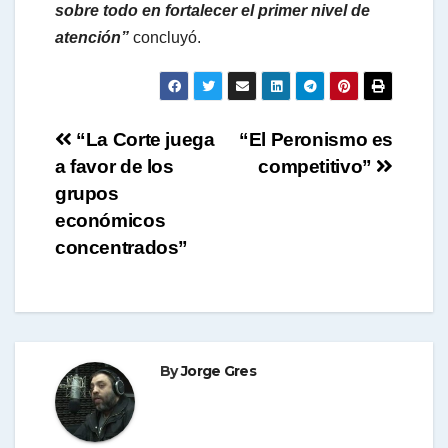
sobre todo en fortalecer el primer nivel de
atención”
concluyó.
Navegación
“La Corte juega
“El Peronismo es
a favor de los
competitivo”
de
grupos
entradas
económicos
concentrados”
By
Jorge Gres