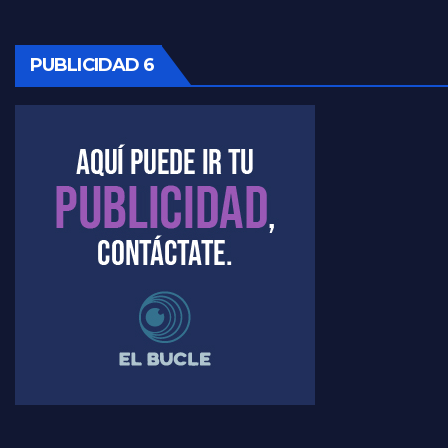
Marangoni sobre la negociacion con el FMI - Gustavo Marangoni con Jorge Gres
PUBLICIDAD 6
Marangoni, sobre el ajuste - Gustavo Marangoni con Jorge Gres
Marangoni sobre dispositivo de seguridad en el velatorio de Maradona - Gustavo Marangoni con Jorge Gres
Marangoni sobre el dólar - Gustavo Marangoni con Jorge Gres
Raúl Timerman sobre el acto del FdT en La Plata - Raúl Timerman
Raúl Timerman sobre el funcionamiento del FdT - Raúl Timerman
Raúl Timerman sobre la imagen del Gobierno - Raúl Timerman
Raúl Timerman sobre la oposición