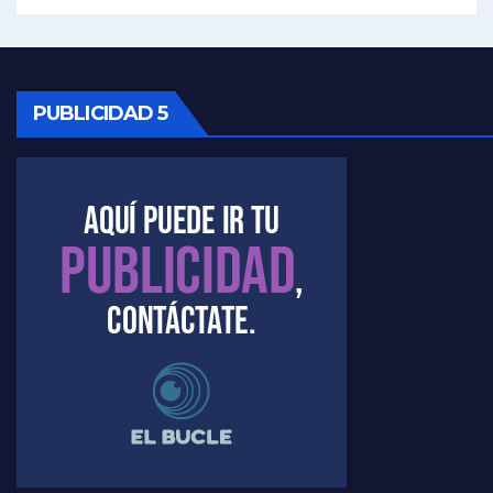
Kreplak , vacuna e ideología - Nicolás Kreplak con Jorge Gres
Kreplak ,qué vacunas llegarán al país - Nicolás Kreplak con Jorge Gres
PUBLICIDAD 5
Kreplak , cómo se darán los turnos para la vacunación - Nicolás Kreplak con Jorge Gres
Kreplak , la vacunación en contexto de cuidado - Nicolás Kreplak con Jorge Gres
Timerman : " Cristina está enojada" - Raúl Timerman con Jorge Gres
Timerman, sobre el velatorio de Maradona - Raúl Timerman con Jorge Gres
Timerman, sobre Formosa en cuanto a la pandemia - Raúl Timerman con Jorge Gres
Timerman ,llamativos datos sobre la grieta - Raúl Timerman con Jorge Gres
Timerman: " La gente esta buscando un cambio" - Raúl Timerman con Jorge Gres