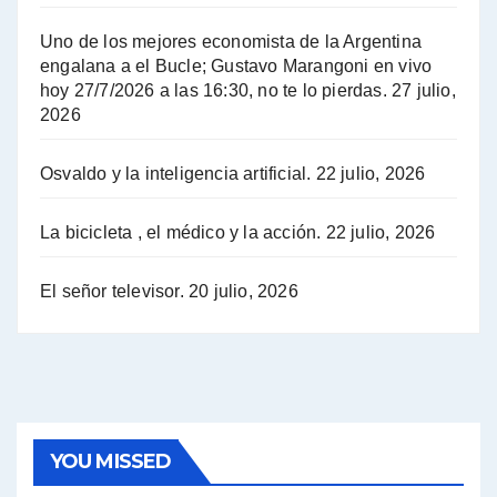
Hugo Yasky sobre el Impuesto a las grandes fortunas - Hugo Yasky con Jorge Gres
Uno de los mejores economista de la Argentina
Hugo Yasky : Día de la Militancia - Hugo Yasky con Jorge Gres
engalana a el Bucle; Gustavo Marangoni en vivo
hoy 27/7/2026 a las 16:30, no te lo pierdas.
27 julio,
2026
Hugo Yasky opina sobre la reunión de Sergio Massa con el FMI - Hugo Yasky con Jorge Gres
Osvaldo y la inteligencia artificial.
22 julio, 2026
Hugo Yasky sobre la Coordinadora de las Industrias de Productos Alimenticios (COPAL) - Hugo Yasky con Jorge Gres
Pablo Moyano sobre el espionaje: "Estos personajes siniestros han hecho mucho daño" - Pablo Moyano con Jorge Gres
La bicicleta , el médico y la acción.
22 julio, 2026
Pablo Moyano sobre el espionaje: "La AFI era una banda ilícita" - Pablo Moyano con Jorge Gres
El señor televisor.
20 julio, 2026
Pablo Moyano sobre el Día de la Militancia - Pablo Moyano con Jorge Gres
Pablo Moyano :" La bandera del sindicalismo fue siempre pelear contra las políticas del FMI" - Pablo Moyano con Jorge Gres
Actualidad con Raúl Timerman - Raúl Timerman con Jorge Gres
YOU MISSED