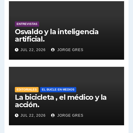
pierdas.
Tuny Kollmann sobre caso Maria Marta Garcia Belsunce - Tuny Kollmann con Jorge Gres
Dalbón sobre foto de Maximo Kirchner - Gregorio Dalbon con Jorge Gres
ENTREVISTAS
Osvaldo y la inteligencia
Dalbón sobre la Cámpora - Gregorio Dalbon con Jorge Gres
artificial.
Dalbón sobre el impuesto a la riqueza - Gregorio Dalbon con Jorge Gres
JUL 22, 2026
JORGE GRES
José Urtubey y la posible reactivación económica - José Urtubey con Jorge Gres
José Urtubey sobre la posibilidad de una candidatura - José Urtubey con Jorge Gres
EDITORIALES
EL BUCLE EN MEDIOS
Elio Rossi sobre Maradona - Elio Rossi con Jorge Gres
La bicicleta , el médico y la
acción.
Nicolás Kreplak , sobre Maradona - Nicolás Kreplak con Jorge Gres
JUL 22, 2026
JORGE GRES
Kreplak , sobre la vacuna contra el Covid-19 - Nicolás Kreplak con Jorge Gres