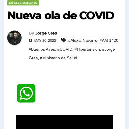
EN ESTE MOMENTO
Nueva ola de COVID
By
Jorge Gres
,
,
#Alexia Navarro
#AM 1420
MAY 20, 2022
,
,
,
#Buenos Aires
#COVID
#Hipertensión
#Jorge
,
Gres
#Ministerio de Salud
W
h