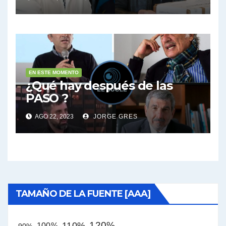
EN ESTE MOMENTO
¿Qué hay después de las
PASO ?
AGO 22, 2023
JORGE GRES
TAMAÑO DE LA FUENTE [AAA]
120%
110%
100%
90%