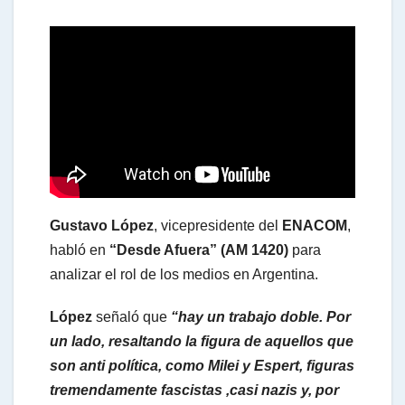
h
a
t
s
Gustavo López
, vicepresidente del
ENACOM
,
A
habló en
“Desde Afuera” (AM 1420)
para
analizar el rol de los medios en Argentina.
p
López
señaló que
“hay un trabajo doble. Por
un lado, resaltando la figura de aquellos que
p
son anti política, como Milei y Espert, figuras
tremendamente fascistas ,casi nazis y, por