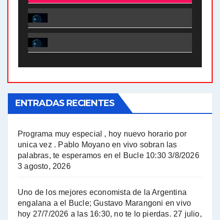
El Bucle News en Radio Gráfica. Bloque 2 . 28.04.24 - Jorge Gres
El Bucle News en Radio Gráfica. Bloque 1 . 28.04.24 - Jorge Gres
El Bucle News en Radio Gráfica. Bloque 2 . 21.04.24 - Jorge Gres
El Bucle News en Radio Gráfica. Bloque 1 . 21.04.24 - Jorge Gres
ENTRADAS RECIENTES
El Bucle News en Radio Gráfica. Bloque 1 . 14.04.24 - Jorge Gres
El Bucle News en Radio Gráfica. Bloque 2 . 14.04.24 - Jorge Gres
Programa muy especial , hoy nuevo horario por
unica vez . Pablo Moyano en vivo sobran las
A mayor poder al empresariado le cuesta encontrar resistencia - Jose Urtubey con Jorge Gres
palabras, te esperamos en el Bucle 10:30 3/8/2026
3 agosto, 2026
Hugo Yasky sobre el Impuesto a las grandes fortunas - Hugo Yasky con Jorge Gres
Uno de los mejores economista de la Argentina
Hugo Yasky : Día de la Militancia - Hugo Yasky con Jorge Gres
engalana a el Bucle; Gustavo Marangoni en vivo
hoy 27/7/2026 a las 16:30, no te lo pierdas.
27 julio,