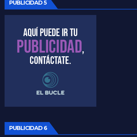
PUBLICIDAD 5
Kreplak , cómo se darán los turnos para la vacunación - Nicolás Kreplak con Jorge Gres
Kreplak , la vacunación en contexto de cuidado - Nicolás Kreplak con Jorge Gres
Timerman : " Cristina está enojada" - Raúl Timerman con Jorge Gres
Timerman, sobre el velatorio de Maradona - Raúl Timerman con Jorge Gres
Timerman, sobre Formosa en cuanto a la pandemia - Raúl Timerman con Jorge Gres
Timerman ,llamativos datos sobre la grieta - Raúl Timerman con Jorge Gres
Timerman: " La gente esta buscando un cambio" - Raúl Timerman con Jorge Gres
Marangoni sobre la negociacion con el FMI - Gustavo Marangoni con Jorge Gres
PUBLICIDAD 6
Marangoni, sobre el ajuste - Gustavo Marangoni con Jorge Gres