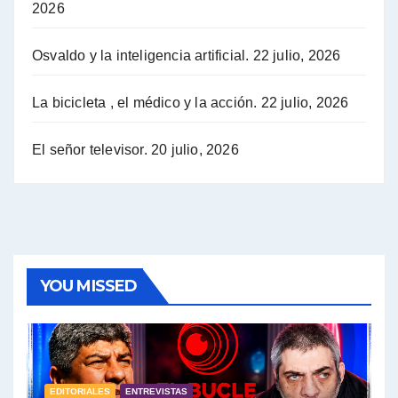
2026
Hugo Yasky opina sobre la reunión de Sergio Massa con el FMI - Hugo Yasky con Jorge Gres
Osvaldo y la inteligencia artificial.
22 julio, 2026
Hugo Yasky sobre la Coordinadora de las Industrias de Productos Alimenticios (COPAL) - Hugo Yasky con Jorge Gres
Pablo Moyano sobre el espionaje: "Estos personajes siniestros han hecho mucho daño" - Pablo Moyano con Jorge Gres
La bicicleta , el médico y la acción.
22 julio, 2026
Pablo Moyano sobre el espionaje: "La AFI era una banda ilícita" - Pablo Moyano con Jorge Gres
El señor televisor.
20 julio, 2026
Pablo Moyano sobre el Día de la Militancia - Pablo Moyano con Jorge Gres
Pablo Moyano :" La bandera del sindicalismo fue siempre pelear contra las políticas del FMI" - Pablo Moyano con Jorge Gres
Actualidad con Raúl Timerman - Raúl Timerman con Jorge Gres
YOU MISSED
Raúl Timerman: sobre la defensa de los Senadores de JxC al acuerdo con el FMI - Raúl Timerman con Jorge Gres
Roberto Salvarezza: debate sobre las vacunas - Roberto Salvarezza con Jorge Gres
EDITORIALES
ENTREVISTAS