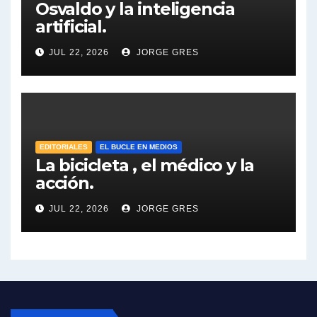
Osvaldo y la inteligencia
Dalbón sobre la Cámpora - Gregorio Dalbon con Jorge Gres
artificial.
Dalbón sobre el impuesto a la riqueza - Gregorio Dalbon con Jorge Gres
JUL 22, 2026
JORGE GRES
José Urtubey y la posible reactivación económica - José Urtubey con Jorge Gres
José Urtubey sobre la posibilidad de una candidatura - José Urtubey con Jorge Gres
EDITORIALES
EL BUCLE EN MEDIOS
Elio Rossi sobre Maradona - Elio Rossi con Jorge Gres
La bicicleta , el médico y la
acción.
Nicolás Kreplak , sobre Maradona - Nicolás Kreplak con Jorge Gres
JUL 22, 2026
JORGE GRES
Kreplak , sobre la vacuna contra el Covid-19 - Nicolás Kreplak con Jorge Gres
Kreplak , vacuna e ideología - Nicolás Kreplak con Jorge Gres
Kreplak ,qué vacunas llegarán al país - Nicolás Kreplak con Jorge Gres