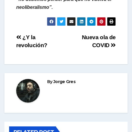
neoliberalismo”.
Navegación
¿Y la
Nueva ola de
revolución?
COVID
de
entradas
By
Jorge Gres