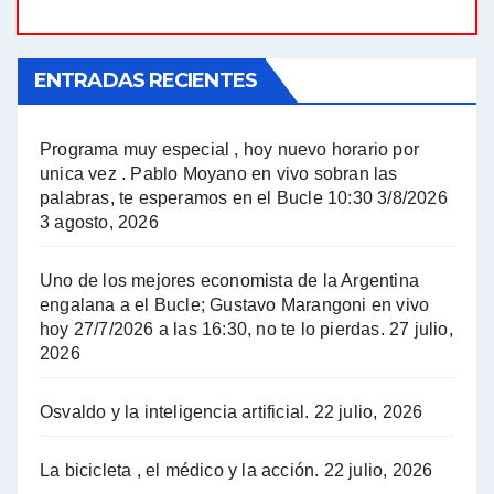
El Bucle News en Radio Gráfica. Bloque 1 . 21.04.24 - Jorge Gres
ENTRADAS RECIENTES
El Bucle News en Radio Gráfica. Bloque 1 . 14.04.24 - Jorge Gres
El Bucle News en Radio Gráfica. Bloque 2 . 14.04.24 - Jorge Gres
Programa muy especial , hoy nuevo horario por
unica vez . Pablo Moyano en vivo sobran las
A mayor poder al empresariado le cuesta encontrar resistencia - Jose Urtubey con Jorge Gres
palabras, te esperamos en el Bucle 10:30 3/8/2026
3 agosto, 2026
Hugo Yasky sobre el Impuesto a las grandes fortunas - Hugo Yasky con Jorge Gres
Uno de los mejores economista de la Argentina
Hugo Yasky : Día de la Militancia - Hugo Yasky con Jorge Gres
engalana a el Bucle; Gustavo Marangoni en vivo
hoy 27/7/2026 a las 16:30, no te lo pierdas.
27 julio,
2026
Hugo Yasky opina sobre la reunión de Sergio Massa con el FMI - Hugo Yasky con Jorge Gres
Osvaldo y la inteligencia artificial.
22 julio, 2026
Hugo Yasky sobre la Coordinadora de las Industrias de Productos Alimenticios (COPAL) - Hugo Yasky con Jorge Gres
Pablo Moyano sobre el espionaje: "Estos personajes siniestros han hecho mucho daño" - Pablo Moyano con Jorge Gres
La bicicleta , el médico y la acción.
22 julio, 2026