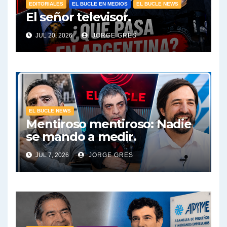
EDITORIALES
EL BUCLE EN MEDIOS
EL BUCLE NEWS
El señor televisor.
JUL 20, 2026
JORGE GRES
EL BUCLE NEWS
Mentiroso mentiroso: Nadie
se mando a medir.
JUL 7, 2026
JORGE GRES