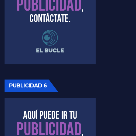
Timerman, sobre el velatorio de Maradona - Raúl Timerman con Jorge Gres
Timerman, sobre Formosa en cuanto a la pandemia - Raúl Timerman con Jorge Gres
Timerman ,llamativos datos sobre la grieta - Raúl Timerman con Jorge Gres
Timerman: " La gente esta buscando un cambio" - Raúl Timerman con Jorge Gres
Marangoni sobre la negociacion con el FMI - Gustavo Marangoni con Jorge Gres
PUBLICIDAD 6
Marangoni, sobre el ajuste - Gustavo Marangoni con Jorge Gres
Marangoni sobre dispositivo de seguridad en el velatorio de Maradona - Gustavo Marangoni con Jorge Gres
Marangoni sobre el dólar - Gustavo Marangoni con Jorge Gres
Raúl Timerman sobre el acto del FdT en La Plata - Raúl Timerman