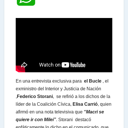
h
a
t
s
En una entrevista exclusiva para
el Bucle
, el
A
exministro del Interior y Justicia de Nación
,
Federico Storani
, se refirió a los dichos de la
líder de la Coalición Cívica,
Elisa Carrió
, quien
p
afirmó en una nota televisiva que
“Macri se
quiere ir con Milei”
. Storani destacó
p
enfáticamente lo dicho en el comunicado que