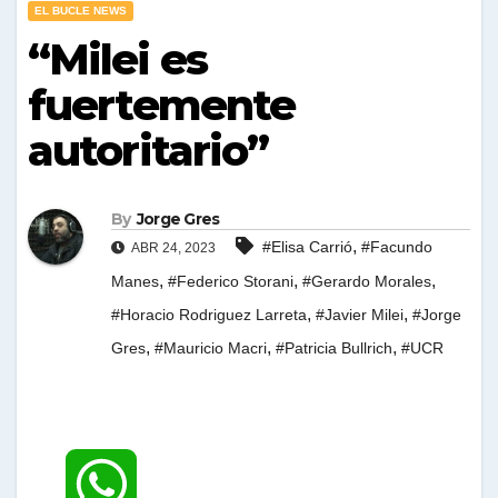
EL BUCLE NEWS
“Milei es
fuertemente
autoritario”
By
Jorge Gres
,
#Elisa Carrió
#Facundo
ABR 24, 2023
,
,
,
Manes
#Federico Storani
#Gerardo Morales
,
,
#Horacio Rodriguez Larreta
#Javier Milei
#Jorge
,
,
,
Gres
#Mauricio Macri
#Patricia Bullrich
#UCR
W