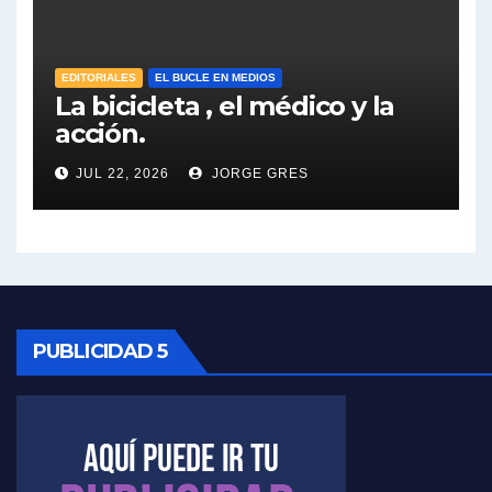
José Urtubey sobre la posibilidad de una candidatura - José Urtubey con Jorge Gres
EDITORIALES
EL BUCLE EN MEDIOS
Elio Rossi sobre Maradona - Elio Rossi con Jorge Gres
La bicicleta , el médico y la
acción.
Nicolás Kreplak , sobre Maradona - Nicolás Kreplak con Jorge Gres
JUL 22, 2026
JORGE GRES
Kreplak , sobre la vacuna contra el Covid-19 - Nicolás Kreplak con Jorge Gres
Kreplak , vacuna e ideología - Nicolás Kreplak con Jorge Gres
Kreplak ,qué vacunas llegarán al país - Nicolás Kreplak con Jorge Gres
PUBLICIDAD 5
Kreplak , cómo se darán los turnos para la vacunación - Nicolás Kreplak con Jorge Gres
Kreplak , la vacunación en contexto de cuidado - Nicolás Kreplak con Jorge Gres
Timerman : " Cristina está enojada" - Raúl Timerman con Jorge Gres