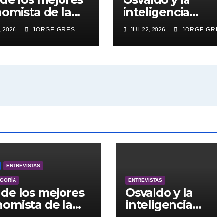
omista de la
inteligencia
ntina engalana
artificial.
, 2026
JORGE GRES
JUL 22, 2026
JORGE GR
 Bucle; Gustavo
ngoni en vivo
27/7/2026 a las
, no te lo
das.
ENTREVISTAS
EGORÍA
ENTREVISTAS
de los mejores
Osvaldo y la
omista de la
inteligencia
entina engalana
artificial.