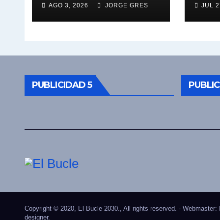
AGO 3, 2026
JORGE GRES
JUL 2
vez . Pablo Moyano
a el
en vivo sobran las
Mara
palabras, te
hoy 
esperamos en el
16:3
Bucle 10:30 3/8/2026
pier
PUBLICIDAD 5
PUBLIC
Copyright © 2020, El Bucle 2030., All rights reserved. - Webmaster:
designer.