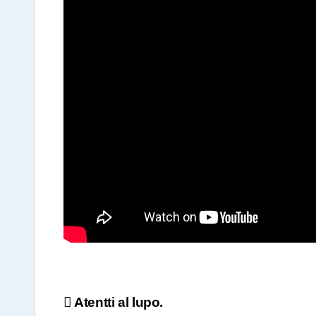
A
p
p
Navegación
Atentti al lupo.