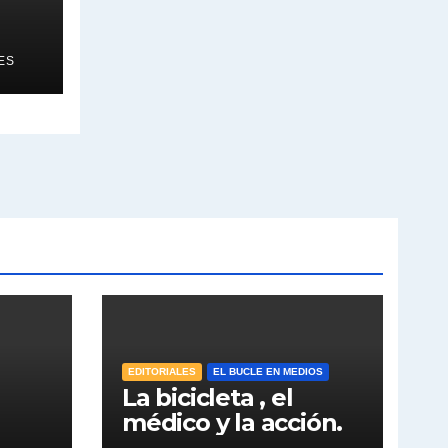
ES
EDITORIALES
EL BUCLE EN MEDIOS
La bicicleta , el
médico y la acción.