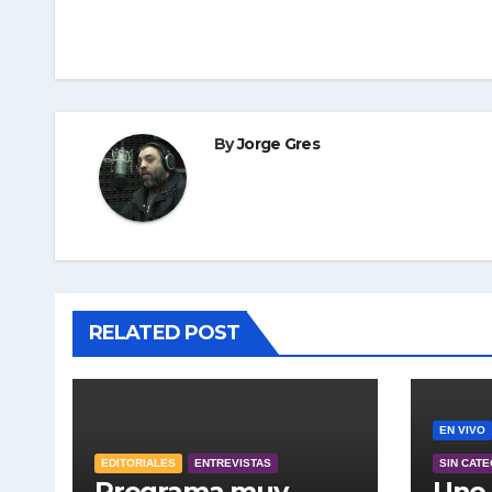
de
entradas
By
Jorge Gres
RELATED POST
EN VIVO
EDITORIALES
ENTREVISTAS
SIN CAT
Programa muy
Uno 