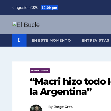
Skip
6 agosto, 2026
12:09 pm
to
content
EN ESTE MOMENTO
ENTREVISTAS
ENTREVISTAS
“Macri hizo todo l
la Argentina”
By
Jorge Gres