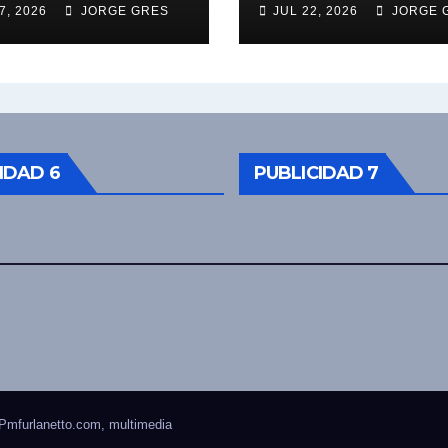
7, 2026
JORGE GRES
JUL 22, 2026
JORGE 
 Bucle; Gustavo
ngoni en vivo
27/7/2026 a las
0, no te lo
das.
IDAD 6
PUBLICIDAD 7
Pmfurlanetto.com
, multimedia