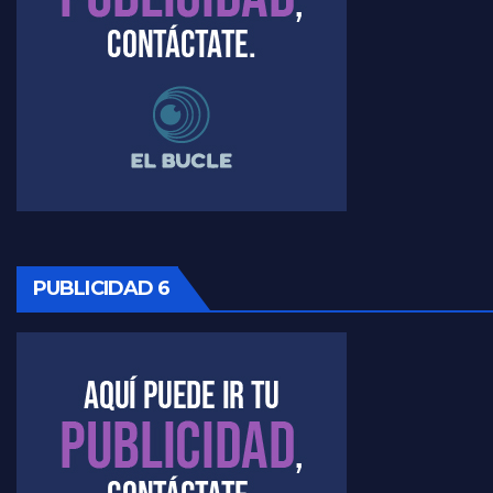
Timerman, sobre el velatorio de Maradona - Raúl Timerman con Jorge Gres
Timerman, sobre Formosa en cuanto a la pandemia - Raúl Timerman con Jorge Gres
Timerman ,llamativos datos sobre la grieta - Raúl Timerman con Jorge Gres
Timerman: " La gente esta buscando un cambio" - Raúl Timerman con Jorge Gres
Marangoni sobre la negociacion con el FMI - Gustavo Marangoni con Jorge Gres
PUBLICIDAD 6
Marangoni, sobre el ajuste - Gustavo Marangoni con Jorge Gres
Marangoni sobre dispositivo de seguridad en el velatorio de Maradona - Gustavo Marangoni con Jorge Gres
Marangoni sobre el dólar - Gustavo Marangoni con Jorge Gres
Raúl Timerman sobre el acto del FdT en La Plata - Raúl Timerman