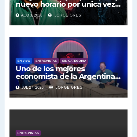
nuevo horario por unica vez .
Pablo Moyano en vivo sobran
AGO 3, 2026
JORGE GRES
las palabras, te esperamos
en el Bucle 10:30 3/8/2026
EN VIVO
ENTREVISTAS
SIN CATEGORÍA
Uno de los mejores
economista de la Argentina
engalana a el Bucle; Gustavo
JUL 27, 2026
JORGE GRES
Marangoni en vivo hoy
27/7/2026 a las 16:30, no te lo
pierdas.
ENTREVISTAS