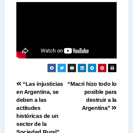
t
s
A
p
Navegación
p
“Las injusticias
“Macri hizo todo lo
en Argentina, se
posible para
de
deben a las
destruir a la
entradas
actitudes
Argentina”
históricas de un
sector de la
Sociedad Rural”