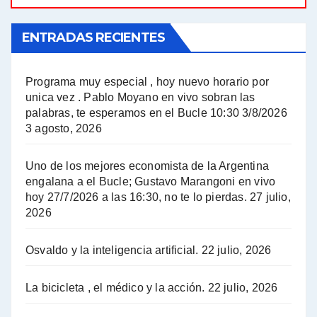
El Bucle News en Radio Gráfica. Bloque 1 . 21.04.24 - Jorge Gres
ENTRADAS RECIENTES
El Bucle News en Radio Gráfica. Bloque 1 . 14.04.24 - Jorge Gres
El Bucle News en Radio Gráfica. Bloque 2 . 14.04.24 - Jorge Gres
Programa muy especial , hoy nuevo horario por
unica vez . Pablo Moyano en vivo sobran las
A mayor poder al empresariado le cuesta encontrar resistencia - Jose Urtubey con Jorge Gres
palabras, te esperamos en el Bucle 10:30 3/8/2026
3 agosto, 2026
Hugo Yasky sobre el Impuesto a las grandes fortunas - Hugo Yasky con Jorge Gres
Uno de los mejores economista de la Argentina
Hugo Yasky : Día de la Militancia - Hugo Yasky con Jorge Gres
engalana a el Bucle; Gustavo Marangoni en vivo
hoy 27/7/2026 a las 16:30, no te lo pierdas.
27 julio,
2026
Hugo Yasky opina sobre la reunión de Sergio Massa con el FMI - Hugo Yasky con Jorge Gres
Osvaldo y la inteligencia artificial.
22 julio, 2026
Hugo Yasky sobre la Coordinadora de las Industrias de Productos Alimenticios (COPAL) - Hugo Yasky con Jorge Gres
Pablo Moyano sobre el espionaje: "Estos personajes siniestros han hecho mucho daño" - Pablo Moyano con Jorge Gres
La bicicleta , el médico y la acción.
22 julio, 2026