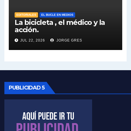
José Urtubey sobre la posibilidad de una candidatura - José Urtubey con Jorge Gres
EDITORIALES
EL BUCLE EN MEDIOS
Elio Rossi sobre Maradona - Elio Rossi con Jorge Gres
La bicicleta , el médico y la
acción.
Nicolás Kreplak , sobre Maradona - Nicolás Kreplak con Jorge Gres
JUL 22, 2026
JORGE GRES
Kreplak , sobre la vacuna contra el Covid-19 - Nicolás Kreplak con Jorge Gres
Kreplak , vacuna e ideología - Nicolás Kreplak con Jorge Gres
Kreplak ,qué vacunas llegarán al país - Nicolás Kreplak con Jorge Gres
PUBLICIDAD 5
Kreplak , cómo se darán los turnos para la vacunación - Nicolás Kreplak con Jorge Gres
Kreplak , la vacunación en contexto de cuidado - Nicolás Kreplak con Jorge Gres
Timerman : " Cristina está enojada" - Raúl Timerman con Jorge Gres