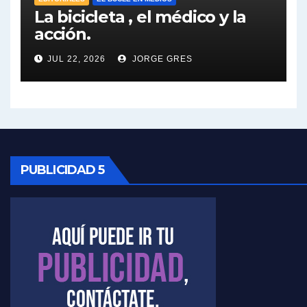
Elio Rossi sobre Maradona - Elio Rossi con Jorge Gres
La bicicleta , el médico y la
acción.
Nicolás Kreplak , sobre Maradona - Nicolás Kreplak con Jorge Gres
JUL 22, 2026
JORGE GRES
Kreplak , sobre la vacuna contra el Covid-19 - Nicolás Kreplak con Jorge Gres
Kreplak , vacuna e ideología - Nicolás Kreplak con Jorge Gres
Kreplak ,qué vacunas llegarán al país - Nicolás Kreplak con Jorge Gres
PUBLICIDAD 5
Kreplak , cómo se darán los turnos para la vacunación - Nicolás Kreplak con Jorge Gres
Kreplak , la vacunación en contexto de cuidado - Nicolás Kreplak con Jorge Gres
Timerman : " Cristina está enojada" - Raúl Timerman con Jorge Gres
Timerman, sobre el velatorio de Maradona - Raúl Timerman con Jorge Gres