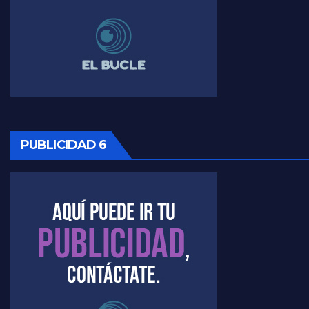
Timerman, sobre Formosa en cuanto a la pandemia - Raúl Timerman con Jorge Gres
Timerman ,llamativos datos sobre la grieta - Raúl Timerman con Jorge Gres
Timerman: " La gente esta buscando un cambio" - Raúl Timerman con Jorge Gres
Marangoni sobre la negociacion con el FMI - Gustavo Marangoni con Jorge Gres
PUBLICIDAD 6
Marangoni, sobre el ajuste - Gustavo Marangoni con Jorge Gres
Marangoni sobre dispositivo de seguridad en el velatorio de Maradona - Gustavo Marangoni con Jorge Gres
Marangoni sobre el dólar - Gustavo Marangoni con Jorge Gres
Raúl Timerman sobre el acto del FdT en La Plata - Raúl Timerman
Raúl Timerman sobre el funcionamiento del FdT - Raúl Timerman