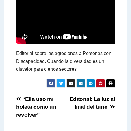
a
t
s
Editorial sobre las agresiones a Personas con
A
Discapacidad. Cuando la diversidad es un
disvalor para ciertos sectores.
p
Navegación
p
“Ella usó mi
Editorial: La luz al
boleta como un
final del túnel
de
revólver”
entradas