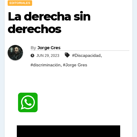
EDITORIALES
La derecha sin
derechos
By
Jorge Gres
,
#Discapacidad
JUN 29, 2023
,
#discriminación
#Jorge Gres
W
h