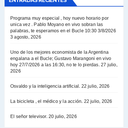
ENTRADAS RECIENTES
El Bucle News en Radio Gráfica. Bloque 1 . 14.04.24 - Jorge Gres
El Bucle News en Radio Gráfica. Bloque 2 . 14.04.24 - Jorge Gres
Programa muy especial , hoy nuevo horario por
unica vez . Pablo Moyano en vivo sobran las
A mayor poder al empresariado le cuesta encontrar resistencia - Jose Urtubey con Jorge Gres
palabras, te esperamos en el Bucle 10:30 3/8/2026
3 agosto, 2026
Hugo Yasky sobre el Impuesto a las grandes fortunas - Hugo Yasky con Jorge Gres
Uno de los mejores economista de la Argentina
Hugo Yasky : Día de la Militancia - Hugo Yasky con Jorge Gres
engalana a el Bucle; Gustavo Marangoni en vivo
hoy 27/7/2026 a las 16:30, no te lo pierdas.
27 julio,
2026
Hugo Yasky opina sobre la reunión de Sergio Massa con el FMI - Hugo Yasky con Jorge Gres
Osvaldo y la inteligencia artificial.
22 julio, 2026
Hugo Yasky sobre la Coordinadora de las Industrias de Productos Alimenticios (COPAL) - Hugo Yasky con Jorge Gres
Pablo Moyano sobre el espionaje: "Estos personajes siniestros han hecho mucho daño" - Pablo Moyano con Jorge Gres
La bicicleta , el médico y la acción.
22 julio, 2026
Pablo Moyano sobre el espionaje: "La AFI era una banda ilícita" - Pablo Moyano con Jorge Gres
El señor televisor.
20 julio, 2026