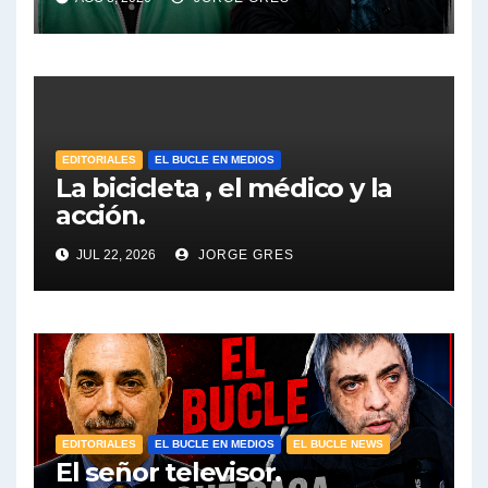
las palabras, te esperamos
en el Bucle 10:30 3/8/2026
EDITORIALES
EL BUCLE EN MEDIOS
La bicicleta , el médico y la
acción.
JUL 22, 2026
JORGE GRES
EDITORIALES
EL BUCLE EN MEDIOS
EL BUCLE NEWS
El señor televisor.