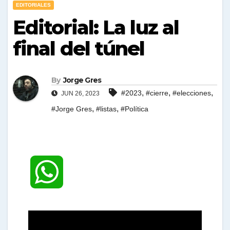
EDITORIALES
Editorial: La luz al
final del túnel
By
Jorge Gres
,
,
,
#2023
#cierre
#elecciones
JUN 26, 2023
,
,
#Jorge Gres
#listas
#Política
W
h