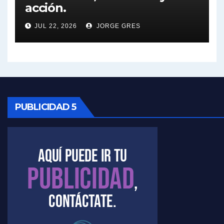
acción.
Nicolás Kreplak , sobre Maradona - Nicolás Kreplak con Jorge Gres
JUL 22, 2026
JORGE GRES
Kreplak , sobre la vacuna contra el Covid-19 - Nicolás Kreplak con Jorge Gres
Kreplak , vacuna e ideología - Nicolás Kreplak con Jorge Gres
Kreplak ,qué vacunas llegarán al país - Nicolás Kreplak con Jorge Gres
PUBLICIDAD 5
Kreplak , cómo se darán los turnos para la vacunación - Nicolás Kreplak con Jorge Gres
Kreplak , la vacunación en contexto de cuidado - Nicolás Kreplak con Jorge Gres
Timerman : " Cristina está enojada" - Raúl Timerman con Jorge Gres
Timerman, sobre el velatorio de Maradona - Raúl Timerman con Jorge Gres
Timerman, sobre Formosa en cuanto a la pandemia - Raúl Timerman con Jorge Gres