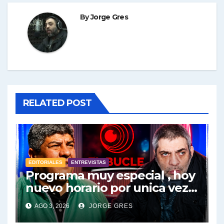
By
Jorge Gres
RELATED POST
EDITORIALES
ENTREVISTAS
Programa muy especial , hoy
nuevo horario por unica vez .
Pablo Moyano en vivo sobran
AGO 3, 2026
JORGE GRES
las palabras, te esperamos