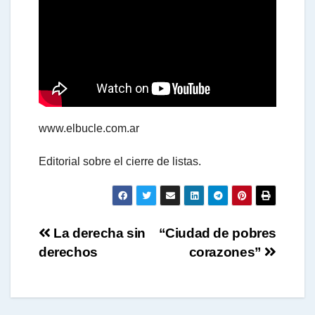
a
t
s
www.elbucle.com.ar
A
Editorial sobre el cierre de listas.
p
Navegación
La derecha sin
“Ciudad de pobres
p
derechos
corazones”
de
entradas