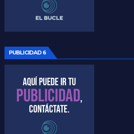
Timerman ,llamativos datos sobre la grieta - Raúl Timerman con Jorge Gres
Timerman: " La gente esta buscando un cambio" - Raúl Timerman con Jorge Gres
Marangoni sobre la negociacion con el FMI - Gustavo Marangoni con Jorge Gres
PUBLICIDAD 6
Marangoni, sobre el ajuste - Gustavo Marangoni con Jorge Gres
Marangoni sobre dispositivo de seguridad en el velatorio de Maradona - Gustavo Marangoni con Jorge Gres
Marangoni sobre el dólar - Gustavo Marangoni con Jorge Gres
Raúl Timerman sobre el acto del FdT en La Plata - Raúl Timerman
Raúl Timerman sobre el funcionamiento del FdT - Raúl Timerman
Raúl Timerman sobre la imagen del Gobierno - Raúl Timerman