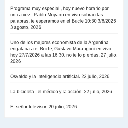
El Bucle News en Radio Gráfica. Bloque 2 . 14.04.24 - Jorge Gres
Programa muy especial , hoy nuevo horario por
unica vez . Pablo Moyano en vivo sobran las
A mayor poder al empresariado le cuesta encontrar resistencia - Jose Urtubey con Jorge Gres
palabras, te esperamos en el Bucle 10:30 3/8/2026
3 agosto, 2026
Hugo Yasky sobre el Impuesto a las grandes fortunas - Hugo Yasky con Jorge Gres
Uno de los mejores economista de la Argentina
Hugo Yasky : Día de la Militancia - Hugo Yasky con Jorge Gres
engalana a el Bucle; Gustavo Marangoni en vivo
hoy 27/7/2026 a las 16:30, no te lo pierdas.
27 julio,
2026
Hugo Yasky opina sobre la reunión de Sergio Massa con el FMI - Hugo Yasky con Jorge Gres
Osvaldo y la inteligencia artificial.
22 julio, 2026
Hugo Yasky sobre la Coordinadora de las Industrias de Productos Alimenticios (COPAL) - Hugo Yasky con Jorge Gres
Pablo Moyano sobre el espionaje: "Estos personajes siniestros han hecho mucho daño" - Pablo Moyano con Jorge Gres
La bicicleta , el médico y la acción.
22 julio, 2026
Pablo Moyano sobre el espionaje: "La AFI era una banda ilícita" - Pablo Moyano con Jorge Gres
El señor televisor.
20 julio, 2026
Pablo Moyano sobre el Día de la Militancia - Pablo Moyano con Jorge Gres