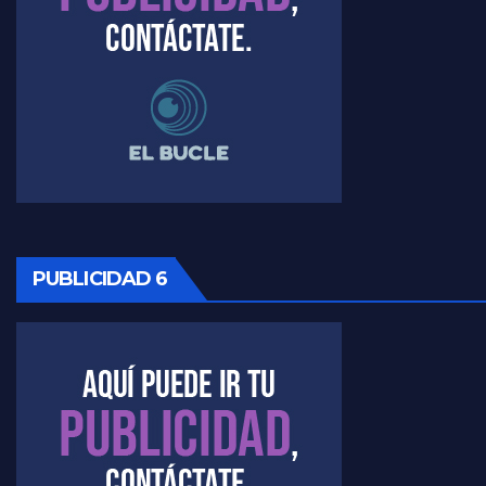
Timerman, sobre el velatorio de Maradona - Raúl Timerman con Jorge Gres
Timerman, sobre Formosa en cuanto a la pandemia - Raúl Timerman con Jorge Gres
Timerman ,llamativos datos sobre la grieta - Raúl Timerman con Jorge Gres
Timerman: " La gente esta buscando un cambio" - Raúl Timerman con Jorge Gres
Marangoni sobre la negociacion con el FMI - Gustavo Marangoni con Jorge Gres
PUBLICIDAD 6
Marangoni, sobre el ajuste - Gustavo Marangoni con Jorge Gres
Marangoni sobre dispositivo de seguridad en el velatorio de Maradona - Gustavo Marangoni con Jorge Gres
Marangoni sobre el dólar - Gustavo Marangoni con Jorge Gres
Raúl Timerman sobre el acto del FdT en La Plata - Raúl Timerman