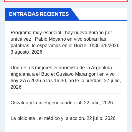
ENTRADAS RECIENTES
El Bucle News en Radio Gráfica. Bloque 1 . 14.04.24 - Jorge Gres
El Bucle News en Radio Gráfica. Bloque 2 . 14.04.24 - Jorge Gres
Programa muy especial , hoy nuevo horario por
unica vez . Pablo Moyano en vivo sobran las
A mayor poder al empresariado le cuesta encontrar resistencia - Jose Urtubey con Jorge Gres
palabras, te esperamos en el Bucle 10:30 3/8/2026
3 agosto, 2026
Hugo Yasky sobre el Impuesto a las grandes fortunas - Hugo Yasky con Jorge Gres
Uno de los mejores economista de la Argentina
Hugo Yasky : Día de la Militancia - Hugo Yasky con Jorge Gres
engalana a el Bucle; Gustavo Marangoni en vivo
hoy 27/7/2026 a las 16:30, no te lo pierdas.
27 julio,
2026
Hugo Yasky opina sobre la reunión de Sergio Massa con el FMI - Hugo Yasky con Jorge Gres
Osvaldo y la inteligencia artificial.
22 julio, 2026
Hugo Yasky sobre la Coordinadora de las Industrias de Productos Alimenticios (COPAL) - Hugo Yasky con Jorge Gres
Pablo Moyano sobre el espionaje: "Estos personajes siniestros han hecho mucho daño" - Pablo Moyano con Jorge Gres
La bicicleta , el médico y la acción.
22 julio, 2026