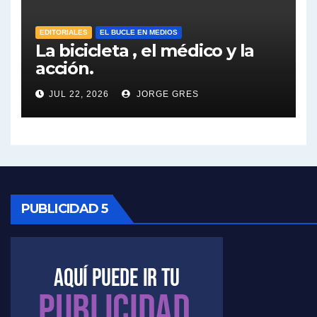
José Urtubey sobre la posibilidad de una candidatura - José Urtubey con Jorge Gres
EDITORIALES
EL BUCLE EN MEDIOS
Elio Rossi sobre Maradona - Elio Rossi con Jorge Gres
La bicicleta , el médico y la
acción.
Nicolás Kreplak , sobre Maradona - Nicolás Kreplak con Jorge Gres
JUL 22, 2026
JORGE GRES
Kreplak , sobre la vacuna contra el Covid-19 - Nicolás Kreplak con Jorge Gres
Kreplak , vacuna e ideología - Nicolás Kreplak con Jorge Gres
Kreplak ,qué vacunas llegarán al país - Nicolás Kreplak con Jorge Gres
PUBLICIDAD 5
Kreplak , cómo se darán los turnos para la vacunación - Nicolás Kreplak con Jorge Gres
Kreplak , la vacunación en contexto de cuidado - Nicolás Kreplak con Jorge Gres
Timerman : " Cristina está enojada" - Raúl Timerman con Jorge Gres