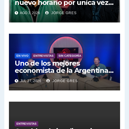
nuevo horario por unica vez .
Pablo Moyano en vivo sobran
AGO 3, 2026
JORGE GRES
las palabras, te esperamos
en el Bucle 10:30 3/8/2026
EN VIVO
ENTREVISTAS
SIN CATEGORÍA
Uno de los mejores
economista de la Argentina
engalana a el Bucle; Gustavo
JUL 27, 2026
JORGE GRES
Marangoni en vivo hoy
27/7/2026 a las 16:30, no te lo
pierdas.
ENTREVISTAS