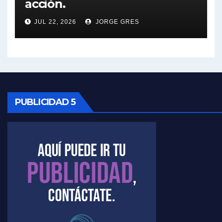
acción.
Nicolás Kreplak , sobre Maradona - Nicolás Kreplak con Jorge Gres
JUL 22, 2026
JORGE GRES
Kreplak , sobre la vacuna contra el Covid-19 - Nicolás Kreplak con Jorge Gres
Kreplak , vacuna e ideología - Nicolás Kreplak con Jorge Gres
Kreplak ,qué vacunas llegarán al país - Nicolás Kreplak con Jorge Gres
PUBLICIDAD 5
Kreplak , cómo se darán los turnos para la vacunación - Nicolás Kreplak con Jorge Gres
Kreplak , la vacunación en contexto de cuidado - Nicolás Kreplak con Jorge Gres
Timerman : " Cristina está enojada" - Raúl Timerman con Jorge Gres
Timerman, sobre el velatorio de Maradona - Raúl Timerman con Jorge Gres
Timerman, sobre Formosa en cuanto a la pandemia - Raúl Timerman con Jorge Gres