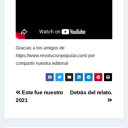
t
s
Gracias a los amigos de
A
https://www.revolucionpopular.com/ por
compartir nuestra editorial
p
Navegación
p
Este fue nuestro
Detrás del relato.
2021
de
entradas