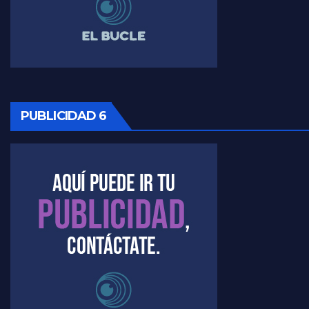
Timerman ,llamativos datos sobre la grieta - Raúl Timerman con Jorge Gres
Timerman: " La gente esta buscando un cambio" - Raúl Timerman con Jorge Gres
Marangoni sobre la negociacion con el FMI - Gustavo Marangoni con Jorge Gres
PUBLICIDAD 6
Marangoni, sobre el ajuste - Gustavo Marangoni con Jorge Gres
Marangoni sobre dispositivo de seguridad en el velatorio de Maradona - Gustavo Marangoni con Jorge Gres
Marangoni sobre el dólar - Gustavo Marangoni con Jorge Gres
Raúl Timerman sobre el acto del FdT en La Plata - Raúl Timerman
Raúl Timerman sobre el funcionamiento del FdT - Raúl Timerman
Raúl Timerman sobre la imagen del Gobierno - Raúl Timerman