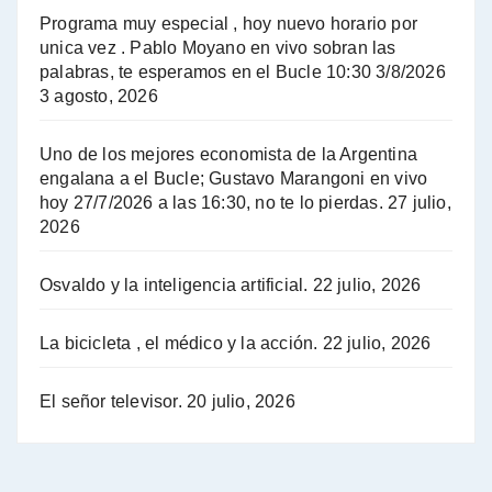
El Bucle News en Radio Gráfica. Bloque 2 . 14.04.24 - Jorge Gres
Programa muy especial , hoy nuevo horario por
unica vez . Pablo Moyano en vivo sobran las
A mayor poder al empresariado le cuesta encontrar resistencia - Jose Urtubey con Jorge Gres
palabras, te esperamos en el Bucle 10:30 3/8/2026
3 agosto, 2026
Hugo Yasky sobre el Impuesto a las grandes fortunas - Hugo Yasky con Jorge Gres
Uno de los mejores economista de la Argentina
Hugo Yasky : Día de la Militancia - Hugo Yasky con Jorge Gres
engalana a el Bucle; Gustavo Marangoni en vivo
hoy 27/7/2026 a las 16:30, no te lo pierdas.
27 julio,
2026
Hugo Yasky opina sobre la reunión de Sergio Massa con el FMI - Hugo Yasky con Jorge Gres
Osvaldo y la inteligencia artificial.
22 julio, 2026
Hugo Yasky sobre la Coordinadora de las Industrias de Productos Alimenticios (COPAL) - Hugo Yasky con Jorge Gres
Pablo Moyano sobre el espionaje: "Estos personajes siniestros han hecho mucho daño" - Pablo Moyano con Jorge Gres
La bicicleta , el médico y la acción.
22 julio, 2026
Pablo Moyano sobre el espionaje: "La AFI era una banda ilícita" - Pablo Moyano con Jorge Gres
El señor televisor.
20 julio, 2026
Pablo Moyano sobre el Día de la Militancia - Pablo Moyano con Jorge Gres