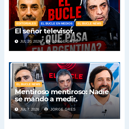
EDITORIALES
EL BUCLE EN MEDIOS
EL BUCLE NEWS
El señor televisor.
JUL 20, 2026
JORGE GRES
EL BUCLE NEWS
Mentiroso mentiroso: Nadie
se mando a medir.
JUL 7, 2026
JORGE GRES