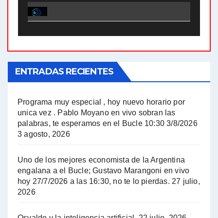
El Bucle News en Radio Gráfica. Bloque 2 . 21.04.24 - Jorge Gres
El Bucle News en Radio Gráfica. Bloque 1 . 21.04.24 - Jorge Gres
ENTRADAS RECIENTES
El Bucle News en Radio Gráfica. Bloque 1 . 14.04.24 - Jorge Gres
El Bucle News en Radio Gráfica. Bloque 2 . 14.04.24 - Jorge Gres
Programa muy especial , hoy nuevo horario por
unica vez . Pablo Moyano en vivo sobran las
A mayor poder al empresariado le cuesta encontrar resistencia - Jose Urtubey con Jorge Gres
palabras, te esperamos en el Bucle 10:30 3/8/2026
3 agosto, 2026
Hugo Yasky sobre el Impuesto a las grandes fortunas - Hugo Yasky con Jorge Gres
Uno de los mejores economista de la Argentina
Hugo Yasky : Día de la Militancia - Hugo Yasky con Jorge Gres
engalana a el Bucle; Gustavo Marangoni en vivo
hoy 27/7/2026 a las 16:30, no te lo pierdas.
27 julio,
2026
Hugo Yasky opina sobre la reunión de Sergio Massa con el FMI - Hugo Yasky con Jorge Gres
Osvaldo y la inteligencia artificial.
22 julio, 2026