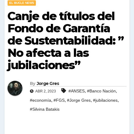
EL BUCLE NEWS
Canje de títulos del
Fondo de Garantía
de Sustentabilidad: ”
No afecta a las
jubilaciones”
By
Jorge Gres
,
,
#ANSES
#Banco Nación
ABR 2, 2023
,
,
,
,
#economía
#FGS
#Jorge Gres
#jubilaciones
#Silvina Batakis