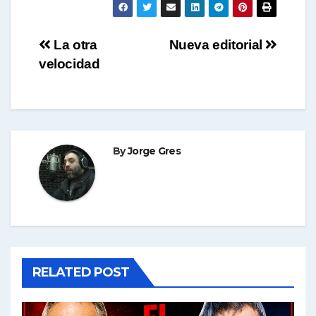
p
Navegación
La otra
Nueva editorial
velocidad
de
entradas
By
Jorge Gres
RELATED POST