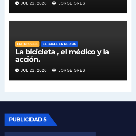
Dalbón sobre el impuesto a la riqueza - Gregorio Dalbon con Jorge Gres
JUL 22, 2026
JORGE GRES
José Urtubey y la posible reactivación económica - José Urtubey con Jorge Gres
José Urtubey sobre la posibilidad de una candidatura - José Urtubey con Jorge Gres
EDITORIALES
EL BUCLE EN MEDIOS
Elio Rossi sobre Maradona - Elio Rossi con Jorge Gres
La bicicleta , el médico y la
acción.
Nicolás Kreplak , sobre Maradona - Nicolás Kreplak con Jorge Gres
JUL 22, 2026
JORGE GRES
Kreplak , sobre la vacuna contra el Covid-19 - Nicolás Kreplak con Jorge Gres
Kreplak , vacuna e ideología - Nicolás Kreplak con Jorge Gres
Kreplak ,qué vacunas llegarán al país - Nicolás Kreplak con Jorge Gres
PUBLICIDAD 5
Kreplak , cómo se darán los turnos para la vacunación - Nicolás Kreplak con Jorge Gres