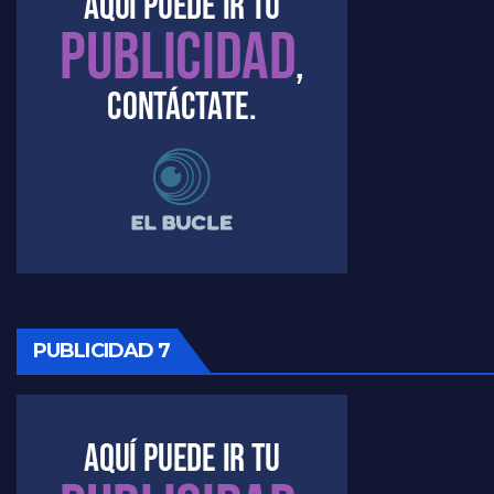
Marangoni sobre el dólar - Gustavo Marangoni con Jorge Gres
Raúl Timerman sobre el acto del FdT en La Plata - Raúl Timerman
Raúl Timerman sobre el funcionamiento del FdT - Raúl Timerman
Raúl Timerman sobre la imagen del Gobierno - Raúl Timerman
Raúl Timerman sobre la oposición
PUBLICIDAD 7