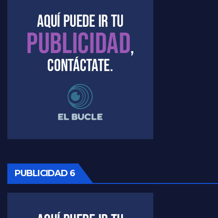
Kreplak , la vacunación en contexto de cuidado - Nicolás Kreplak con Jorge Gres
Timerman : " Cristina está enojada" - Raúl Timerman con Jorge Gres
Timerman, sobre el velatorio de Maradona - Raúl Timerman con Jorge Gres
Timerman, sobre Formosa en cuanto a la pandemia - Raúl Timerman con Jorge Gres
Timerman ,llamativos datos sobre la grieta - Raúl Timerman con Jorge Gres
Timerman: " La gente esta buscando un cambio" - Raúl Timerman con Jorge Gres
Marangoni sobre la negociacion con el FMI - Gustavo Marangoni con Jorge Gres
PUBLICIDAD 6
Marangoni, sobre el ajuste - Gustavo Marangoni con Jorge Gres
Marangoni sobre dispositivo de seguridad en el velatorio de Maradona - Gustavo Marangoni con Jorge Gres