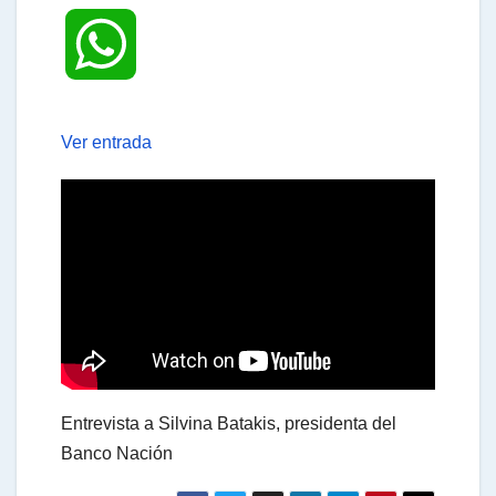
W
h
Ver entrada
a
t
s
A
Entrevista a Silvina Batakis, presidenta del
Banco Nación
p