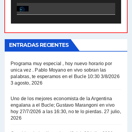
El Bucle News en Radio Gráfica. Bloque 1 . 28.04.24 - Jorge Gres
El Bucle News en Radio Gráfica. Bloque 2 . 21.04.24 - Jorge Gres
El Bucle News en Radio Gráfica. Bloque 1 . 21.04.24 - Jorge Gres
ENTRADAS RECIENTES
El Bucle News en Radio Gráfica. Bloque 1 . 14.04.24 - Jorge Gres
El Bucle News en Radio Gráfica. Bloque 2 . 14.04.24 - Jorge Gres
Programa muy especial , hoy nuevo horario por
unica vez . Pablo Moyano en vivo sobran las
A mayor poder al empresariado le cuesta encontrar resistencia - Jose Urtubey con Jorge Gres
palabras, te esperamos en el Bucle 10:30 3/8/2026
3 agosto, 2026
Hugo Yasky sobre el Impuesto a las grandes fortunas - Hugo Yasky con Jorge Gres
Uno de los mejores economista de la Argentina
Hugo Yasky : Día de la Militancia - Hugo Yasky con Jorge Gres
engalana a el Bucle; Gustavo Marangoni en vivo
hoy 27/7/2026 a las 16:30, no te lo pierdas.
27 julio,
2026
Hugo Yasky opina sobre la reunión de Sergio Massa con el FMI - Hugo Yasky con Jorge Gres