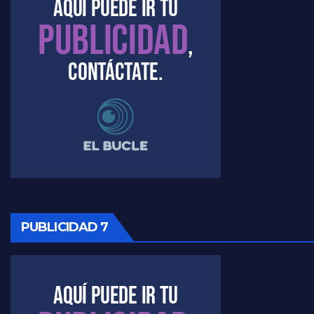
Marangoni sobre el dólar - Gustavo Marangoni con Jorge Gres
Raúl Timerman sobre el acto del FdT en La Plata - Raúl Timerman
Raúl Timerman sobre el funcionamiento del FdT - Raúl Timerman
Raúl Timerman sobre la imagen del Gobierno - Raúl Timerman
Raúl Timerman sobre la oposición
PUBLICIDAD 7