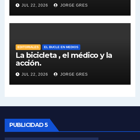
Dalbón sobre el impuesto a la riqueza - Gregorio Dalbon con Jorge Gres
JUL 22, 2026
JORGE GRES
José Urtubey y la posible reactivación económica - José Urtubey con Jorge Gres
José Urtubey sobre la posibilidad de una candidatura - José Urtubey con Jorge Gres
EDITORIALES
EL BUCLE EN MEDIOS
Elio Rossi sobre Maradona - Elio Rossi con Jorge Gres
La bicicleta , el médico y la
acción.
Nicolás Kreplak , sobre Maradona - Nicolás Kreplak con Jorge Gres
JUL 22, 2026
JORGE GRES
Kreplak , sobre la vacuna contra el Covid-19 - Nicolás Kreplak con Jorge Gres
Kreplak , vacuna e ideología - Nicolás Kreplak con Jorge Gres
Kreplak ,qué vacunas llegarán al país - Nicolás Kreplak con Jorge Gres
PUBLICIDAD 5
Kreplak , cómo se darán los turnos para la vacunación - Nicolás Kreplak con Jorge Gres