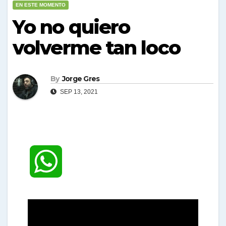
EN ESTE MOMENTO
Yo no quiero
volverme tan loco
By
Jorge Gres
SEP 13, 2021
W
h
a