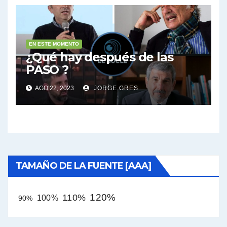
EN ESTE MOMENTO
¿Qué hay después de las
PASO ?
AGO 22, 2023
JORGE GRES
TAMAÑO DE LA FUENTE [AAA]
120%
110%
100%
90%