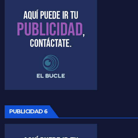
Kreplak , la vacunación en contexto de cuidado - Nicolás Kreplak con Jorge Gres
Timerman : " Cristina está enojada" - Raúl Timerman con Jorge Gres
Timerman, sobre el velatorio de Maradona - Raúl Timerman con Jorge Gres
Timerman, sobre Formosa en cuanto a la pandemia - Raúl Timerman con Jorge Gres
Timerman ,llamativos datos sobre la grieta - Raúl Timerman con Jorge Gres
Timerman: " La gente esta buscando un cambio" - Raúl Timerman con Jorge Gres
Marangoni sobre la negociacion con el FMI - Gustavo Marangoni con Jorge Gres
PUBLICIDAD 6
Marangoni, sobre el ajuste - Gustavo Marangoni con Jorge Gres
Marangoni sobre dispositivo de seguridad en el velatorio de Maradona - Gustavo Marangoni con Jorge Gres