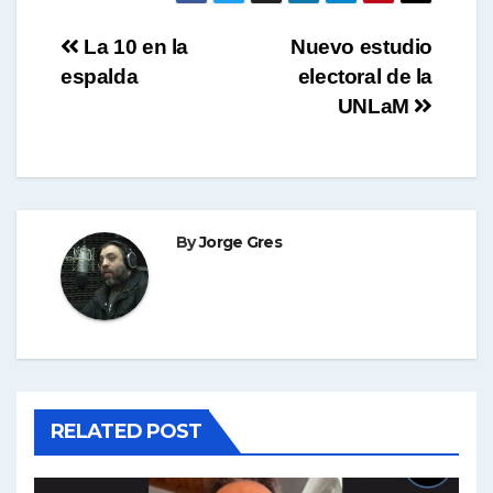
Navegación
La 10 en la
Nuevo estudio
espalda
electoral de la
de
UNLaM
entradas
By
Jorge Gres
RELATED POST