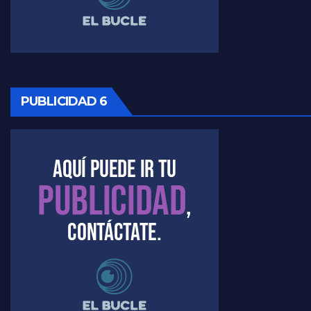
Timerman: " La gente esta buscando un cambio" - Raúl Timerman con Jorge Gres
Marangoni sobre la negociacion con el FMI - Gustavo Marangoni con Jorge Gres
Marangoni, sobre el ajuste - Gustavo Marangoni con Jorge Gres
PUBLICIDAD 6
Marangoni sobre dispositivo de seguridad en el velatorio de Maradona - Gustavo Marangoni con Jorge Gres
Marangoni sobre el dólar - Gustavo Marangoni con Jorge Gres
Raúl Timerman sobre el acto del FdT en La Plata - Raúl Timerman
Raúl Timerman sobre el funcionamiento del FdT - Raúl Timerman
Raúl Timerman sobre la imagen del Gobierno - Raúl Timerman
Raúl Timerman sobre la oposición