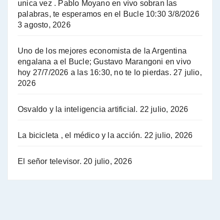
unica vez . Pablo Moyano en vivo sobran las
A mayor poder al empresariado le cuesta encontrar resistencia - Jose Urtubey con Jorge Gres
palabras, te esperamos en el Bucle 10:30 3/8/2026
3 agosto, 2026
Hugo Yasky sobre el Impuesto a las grandes fortunas - Hugo Yasky con Jorge Gres
Uno de los mejores economista de la Argentina
Hugo Yasky : Día de la Militancia - Hugo Yasky con Jorge Gres
engalana a el Bucle; Gustavo Marangoni en vivo
hoy 27/7/2026 a las 16:30, no te lo pierdas.
27 julio,
2026
Hugo Yasky opina sobre la reunión de Sergio Massa con el FMI - Hugo Yasky con Jorge Gres
Osvaldo y la inteligencia artificial.
22 julio, 2026
Hugo Yasky sobre la Coordinadora de las Industrias de Productos Alimenticios (COPAL) - Hugo Yasky con Jorge Gres
Pablo Moyano sobre el espionaje: "Estos personajes siniestros han hecho mucho daño" - Pablo Moyano con Jorge Gres
La bicicleta , el médico y la acción.
22 julio, 2026
Pablo Moyano sobre el espionaje: "La AFI era una banda ilícita" - Pablo Moyano con Jorge Gres
El señor televisor.
20 julio, 2026
Pablo Moyano sobre el Día de la Militancia - Pablo Moyano con Jorge Gres
Pablo Moyano :" La bandera del sindicalismo fue siempre pelear contra las políticas del FMI" - Pablo Moyano con Jorge Gres