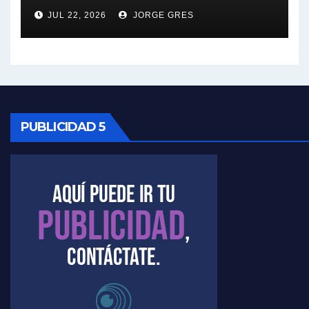
JUL 22, 2026
JORGE GRES
Kreplak , sobre la vacuna contra el Covid-19 - Nicolás Kreplak con Jorge Gres
Kreplak , vacuna e ideología - Nicolás Kreplak con Jorge Gres
Kreplak ,qué vacunas llegarán al país - Nicolás Kreplak con Jorge Gres
Kreplak , cómo se darán los turnos para la vacunación - Nicolás Kreplak con Jorge Gres
PUBLICIDAD 5
Kreplak , la vacunación en contexto de cuidado - Nicolás Kreplak con Jorge Gres
Timerman : " Cristina está enojada" - Raúl Timerman con Jorge Gres
Timerman, sobre el velatorio de Maradona - Raúl Timerman con Jorge Gres
Timerman, sobre Formosa en cuanto a la pandemia - Raúl Timerman con Jorge Gres
Timerman ,llamativos datos sobre la grieta - Raúl Timerman con Jorge Gres