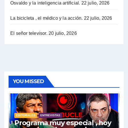
Osvaldo y la inteligencia artificial.
22 julio, 2026
Hugo Yasky sobre la Coordinadora de las Industrias de Productos Alimenticios (COPAL) - Hugo Yasky con Jorge Gres
Pablo Moyano sobre el espionaje: "Estos personajes siniestros han hecho mucho daño" - Pablo Moyano con Jorge Gres
La bicicleta , el médico y la acción.
22 julio, 2026
Pablo Moyano sobre el espionaje: "La AFI era una banda ilícita" - Pablo Moyano con Jorge Gres
El señor televisor.
20 julio, 2026
Pablo Moyano sobre el Día de la Militancia - Pablo Moyano con Jorge Gres
Pablo Moyano :" La bandera del sindicalismo fue siempre pelear contra las políticas del FMI" - Pablo Moyano con Jorge Gres
Actualidad con Raúl Timerman - Raúl Timerman con Jorge Gres
YOU MISSED
Raúl Timerman: sobre la defensa de los Senadores de JxC al acuerdo con el FMI - Raúl Timerman con Jorge Gres
Roberto Salvarezza: debate sobre las vacunas - Roberto Salvarezza con Jorge Gres
EDITORIALES
ENTREVISTAS
Salvarezza : la influencia de los Medios de Comunicación en el debate sobre las vacunas - Roberto Salvarezza con Jorge Gres
Programa muy especial , hoy