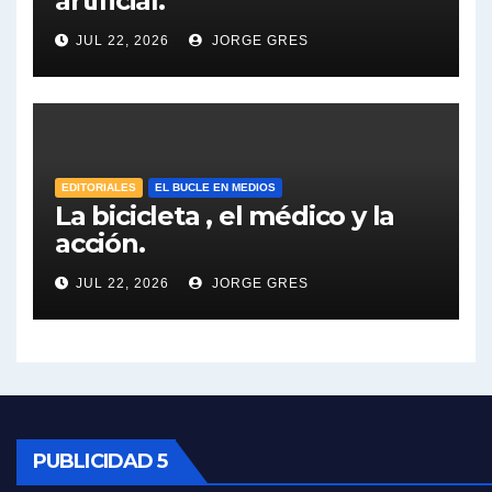
artificial.
Dalbón sobre el impuesto a la riqueza - Gregorio Dalbon con Jorge Gres
JUL 22, 2026
JORGE GRES
José Urtubey y la posible reactivación económica - José Urtubey con Jorge Gres
José Urtubey sobre la posibilidad de una candidatura - José Urtubey con Jorge Gres
Elio Rossi sobre Maradona - Elio Rossi con Jorge Gres
EDITORIALES
EL BUCLE EN MEDIOS
La bicicleta , el médico y la
acción.
Nicolás Kreplak , sobre Maradona - Nicolás Kreplak con Jorge Gres
JUL 22, 2026
JORGE GRES
Kreplak , sobre la vacuna contra el Covid-19 - Nicolás Kreplak con Jorge Gres
Kreplak , vacuna e ideología - Nicolás Kreplak con Jorge Gres
Kreplak ,qué vacunas llegarán al país - Nicolás Kreplak con Jorge Gres
Kreplak , cómo se darán los turnos para la vacunación - Nicolás Kreplak con Jorge Gres
PUBLICIDAD 5