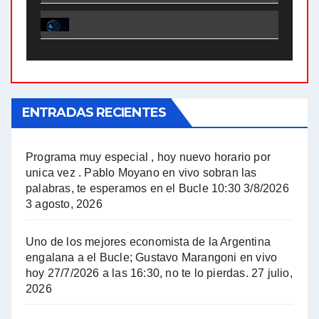
El Bucle News en Radio Gráfica. Bloque 1 . 28.04.24 - Jorge Gres
El Bucle News en Radio Gráfica. Bloque 2 . 21.04.24 - Jorge Gres
El Bucle News en Radio Gráfica. Bloque 1 . 21.04.24 - Jorge Gres
ENTRADAS RECIENTES
El Bucle News en Radio Gráfica. Bloque 1 . 14.04.24 - Jorge Gres
El Bucle News en Radio Gráfica. Bloque 2 . 14.04.24 - Jorge Gres
Programa muy especial , hoy nuevo horario por
unica vez . Pablo Moyano en vivo sobran las
A mayor poder al empresariado le cuesta encontrar resistencia - Jose Urtubey con Jorge Gres
palabras, te esperamos en el Bucle 10:30 3/8/2026
3 agosto, 2026
Hugo Yasky sobre el Impuesto a las grandes fortunas - Hugo Yasky con Jorge Gres
Uno de los mejores economista de la Argentina
Hugo Yasky : Día de la Militancia - Hugo Yasky con Jorge Gres
engalana a el Bucle; Gustavo Marangoni en vivo
hoy 27/7/2026 a las 16:30, no te lo pierdas.
27 julio,
2026
Hugo Yasky opina sobre la reunión de Sergio Massa con el FMI - Hugo Yasky con Jorge Gres