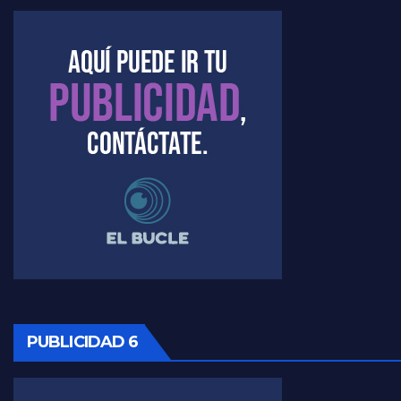
Kreplak , la vacunación en contexto de cuidado - Nicolás Kreplak con Jorge Gres
Timerman : " Cristina está enojada" - Raúl Timerman con Jorge Gres
Timerman, sobre el velatorio de Maradona - Raúl Timerman con Jorge Gres
Timerman, sobre Formosa en cuanto a la pandemia - Raúl Timerman con Jorge Gres
Timerman ,llamativos datos sobre la grieta - Raúl Timerman con Jorge Gres
Timerman: " La gente esta buscando un cambio" - Raúl Timerman con Jorge Gres
Marangoni sobre la negociacion con el FMI - Gustavo Marangoni con Jorge Gres
Marangoni, sobre el ajuste - Gustavo Marangoni con Jorge Gres
PUBLICIDAD 6
Marangoni sobre dispositivo de seguridad en el velatorio de Maradona - Gustavo Marangoni con Jorge Gres