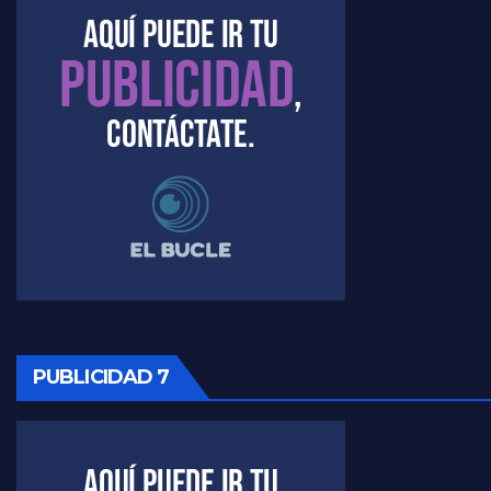
Marangoni sobre el dólar - Gustavo Marangoni con Jorge Gres
Raúl Timerman sobre el acto del FdT en La Plata - Raúl Timerman
Raúl Timerman sobre el funcionamiento del FdT - Raúl Timerman
Raúl Timerman sobre la imagen del Gobierno - Raúl Timerman
Raúl Timerman sobre la oposición
PUBLICIDAD 7