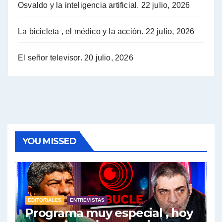
Osvaldo y la inteligencia artificial.
22 julio, 2026
Hugo Yasky sobre la Coordinadora de las Industrias de Productos Alimenticios (COPAL) - Hugo Yasky con Jorge Gres
Pablo Moyano sobre el espionaje: "Estos personajes siniestros han hecho mucho daño" - Pablo Moyano con Jorge Gres
La bicicleta , el médico y la acción.
22 julio, 2026
Pablo Moyano sobre el espionaje: "La AFI era una banda ilícita" - Pablo Moyano con Jorge Gres
El señor televisor.
20 julio, 2026
Pablo Moyano sobre el Día de la Militancia - Pablo Moyano con Jorge Gres
Pablo Moyano :" La bandera del sindicalismo fue siempre pelear contra las políticas del FMI" - Pablo Moyano con Jorge Gres
Actualidad con Raúl Timerman - Raúl Timerman con Jorge Gres
YOU MISSED
Raúl Timerman: sobre la defensa de los Senadores de JxC al acuerdo con el FMI - Raúl Timerman con Jorge Gres
Roberto Salvarezza: debate sobre las vacunas - Roberto Salvarezza con Jorge Gres
EDITORIALES
ENTREVISTAS
Salvarezza : la influencia de los Medios de Comunicación en el debate sobre las vacunas - Roberto Salvarezza con Jorge Gres
Programa muy especial , hoy