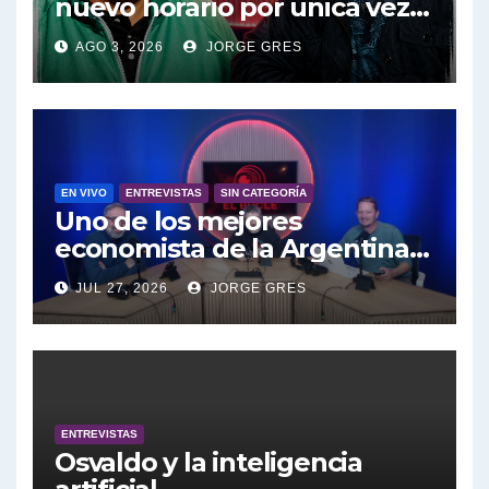
nuevo horario por unica vez .
Salvarezza ¿Hay fondos para la ciencia en Argentina? - Roberto Salvarezza con Jorge Gres
Pablo Moyano en vivo sobran
AGO 3, 2026
JORGE GRES
las palabras, te esperamos en
Salvarezza: Tres objetivos de su gestión - Roberto Salvarezza con Jorge Gres
el Bucle 10:30 3/8/2026
Vanesa Siley sobre Ley de Fuego - Vanesa Siley con Jorge Gres
Siley sobre los Proyectos presentados - Vanesa Siley con Jorge Gres
EN VIVO
ENTREVISTAS
SIN CATEGORÍA
Uno de los mejores
Tuny Kollmann sobre la reforma judicial - Tuny Kollmann con Jorge Gres
economista de la Argentina
engalana a el Bucle; Gustavo
Tunny Kollmann sobre el documental de Netflix "Carmel" - Tuny Kollmann con Jorge Gres
JUL 27, 2026
JORGE GRES
Marangoni en vivo hoy
27/7/2026 a las 16:30, no te lo
Tuny Kollmann sobre caso Maria Marta Garcia Belsunce - Tuny Kollmann con Jorge Gres
pierdas.
Dalbón sobre foto de Maximo Kirchner - Gregorio Dalbon con Jorge Gres
ENTREVISTAS
Dalbón sobre la Cámpora - Gregorio Dalbon con Jorge Gres
Osvaldo y la inteligencia