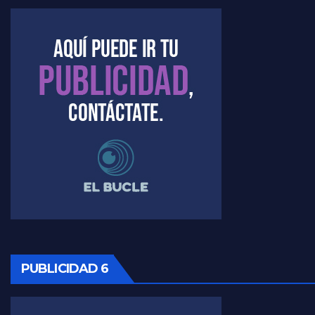
Kreplak , la vacunación en contexto de cuidado - Nicolás Kreplak con Jorge Gres
Timerman : " Cristina está enojada" - Raúl Timerman con Jorge Gres
Timerman, sobre el velatorio de Maradona - Raúl Timerman con Jorge Gres
Timerman, sobre Formosa en cuanto a la pandemia - Raúl Timerman con Jorge Gres
Timerman ,llamativos datos sobre la grieta - Raúl Timerman con Jorge Gres
Timerman: " La gente esta buscando un cambio" - Raúl Timerman con Jorge Gres
Marangoni sobre la negociacion con el FMI - Gustavo Marangoni con Jorge Gres
Marangoni, sobre el ajuste - Gustavo Marangoni con Jorge Gres
PUBLICIDAD 6
Marangoni sobre dispositivo de seguridad en el velatorio de Maradona - Gustavo Marangoni con Jorge Gres