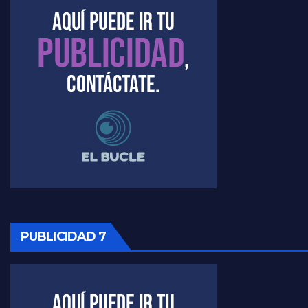
Marangoni sobre el dólar - Gustavo Marangoni con Jorge Gres
Raúl Timerman sobre el acto del FdT en La Plata - Raúl Timerman
Raúl Timerman sobre el funcionamiento del FdT - Raúl Timerman
Raúl Timerman sobre la imagen del Gobierno - Raúl Timerman
Raúl Timerman sobre la oposición
PUBLICIDAD 7