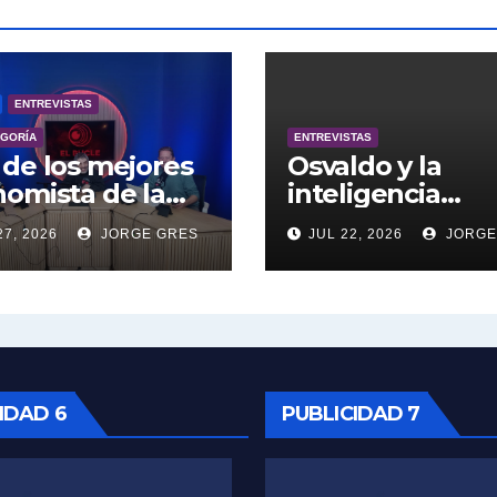
ENTREVISTAS
EGORÍA
ENTREVISTAS
de los mejores
Osvaldo y la
omista de la
inteligencia
entina engalana
artificial.
27, 2026
JORGE GRES
JUL 22, 2026
JORGE
 Bucle; Gustavo
ngoni en vivo
27/7/2026 a las
0, no te lo
das.
IDAD 6
PUBLICIDAD 7