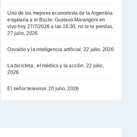
Hugo Yasky : Día de la Militancia - Hugo Yasky con Jorge Gres
Uno de los mejores economista de la Argentina
engalana a el Bucle; Gustavo Marangoni en
Hugo Yasky opina sobre la reunión de Sergio Massa con el FMI - Hugo Yasky con Jorge Gres
vivo hoy 27/7/2026 a las 16:30, no te lo pierdas.
27 julio, 2026
Hugo Yasky sobre la Coordinadora de las Industrias de Productos Alimenticios (COPAL) - Hugo Yasky con Jorge Gres
Osvaldo y la inteligencia artificial.
22 julio, 2026
Pablo Moyano sobre el espionaje: "Estos personajes siniestros han hecho mucho daño" - Pablo Moyano con Jorge Gres
La bicicleta , el médico y la acción.
22 julio,
Pablo Moyano sobre el espionaje: "La AFI era una banda ilícita" - Pablo Moyano con Jorge Gres
2026
Pablo Moyano sobre el Día de la Militancia - Pablo Moyano con Jorge Gres
El señor televisor.
20 julio, 2026
Pablo Moyano :" La bandera del sindicalismo fue siempre pelear contra las políticas del FMI" - Pablo Moyano con Jorge Gres
Actualidad con Raúl Timerman - Raúl Timerman con Jorge Gres
Raúl Timerman: sobre la defensa de los Senadores de JxC al acuerdo con el FMI - Raúl Timerman con Jorge Gres