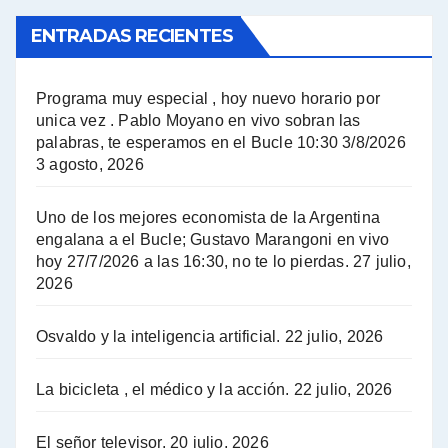
ENTRADAS RECIENTES
El Bucle News en Radio Gráfica. Bloque 1 . 14.04.24 - Jorge Gres
El Bucle News en Radio Gráfica. Bloque 2 . 14.04.24 - Jorge Gres
Programa muy especial , hoy nuevo horario por
unica vez . Pablo Moyano en vivo sobran las
A mayor poder al empresariado le cuesta encontrar resistencia - Jose Urtubey con Jorge Gres
palabras, te esperamos en el Bucle 10:30 3/8/2026
3 agosto, 2026
Hugo Yasky sobre el Impuesto a las grandes fortunas - Hugo Yasky con Jorge Gres
Uno de los mejores economista de la Argentina
Hugo Yasky : Día de la Militancia - Hugo Yasky con Jorge Gres
engalana a el Bucle; Gustavo Marangoni en vivo
hoy 27/7/2026 a las 16:30, no te lo pierdas.
27 julio,
2026
Hugo Yasky opina sobre la reunión de Sergio Massa con el FMI - Hugo Yasky con Jorge Gres
Osvaldo y la inteligencia artificial.
22 julio, 2026
Hugo Yasky sobre la Coordinadora de las Industrias de Productos Alimenticios (COPAL) - Hugo Yasky con Jorge Gres
Pablo Moyano sobre el espionaje: "Estos personajes siniestros han hecho mucho daño" - Pablo Moyano con Jorge Gres
La bicicleta , el médico y la acción.
22 julio, 2026
Pablo Moyano sobre el espionaje: "La AFI era una banda ilícita" - Pablo Moyano con Jorge Gres
El señor televisor.
20 julio, 2026