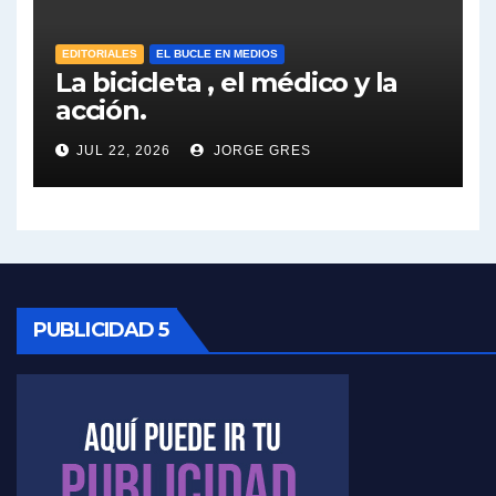
Elio Rossi sobre Maradona - Elio Rossi con Jorge Gres
EDITORIALES
EL BUCLE EN MEDIOS
La bicicleta , el médico y la
acción.
Nicolás Kreplak , sobre Maradona - Nicolás Kreplak con Jorge Gres
JUL 22, 2026
JORGE GRES
Kreplak , sobre la vacuna contra el Covid-19 - Nicolás Kreplak con Jorge Gres
Kreplak , vacuna e ideología - Nicolás Kreplak con Jorge Gres
Kreplak ,qué vacunas llegarán al país - Nicolás Kreplak con Jorge Gres
Kreplak , cómo se darán los turnos para la vacunación - Nicolás Kreplak con Jorge Gres
PUBLICIDAD 5
Kreplak , la vacunación en contexto de cuidado - Nicolás Kreplak con Jorge Gres
Timerman : " Cristina está enojada" - Raúl Timerman con Jorge Gres
Timerman, sobre el velatorio de Maradona - Raúl Timerman con Jorge Gres