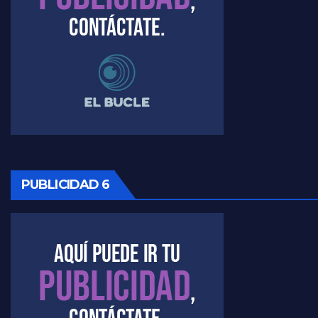
Timerman, sobre Formosa en cuanto a la pandemia - Raúl Timerman con Jorge Gres
Timerman ,llamativos datos sobre la grieta - Raúl Timerman con Jorge Gres
Timerman: " La gente esta buscando un cambio" - Raúl Timerman con Jorge Gres
Marangoni sobre la negociacion con el FMI - Gustavo Marangoni con Jorge Gres
Marangoni, sobre el ajuste - Gustavo Marangoni con Jorge Gres
PUBLICIDAD 6
Marangoni sobre dispositivo de seguridad en el velatorio de Maradona - Gustavo Marangoni con Jorge Gres
Marangoni sobre el dólar - Gustavo Marangoni con Jorge Gres
Raúl Timerman sobre el acto del FdT en La Plata - Raúl Timerman
Raúl Timerman sobre el funcionamiento del FdT - Raúl Timerman