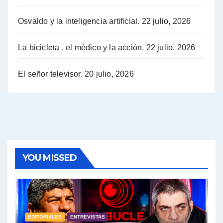
Osvaldo y la inteligencia artificial.
22 julio, 2026
Hugo Yasky sobre la Coordinadora de las Industrias de Productos Alimenticios (COPAL) - Hugo Yasky con Jorge Gres
Pablo Moyano sobre el espionaje: "Estos personajes siniestros han hecho mucho daño" - Pablo Moyano con Jorge Gres
La bicicleta , el médico y la acción.
22 julio, 2026
Pablo Moyano sobre el espionaje: "La AFI era una banda ilícita" - Pablo Moyano con Jorge Gres
El señor televisor.
20 julio, 2026
Pablo Moyano sobre el Día de la Militancia - Pablo Moyano con Jorge Gres
Pablo Moyano :" La bandera del sindicalismo fue siempre pelear contra las políticas del FMI" - Pablo Moyano con Jorge Gres
Actualidad con Raúl Timerman - Raúl Timerman con Jorge Gres
YOU MISSED
Raúl Timerman: sobre la defensa de los Senadores de JxC al acuerdo con el FMI - Raúl Timerman con Jorge Gres
Roberto Salvarezza: debate sobre las vacunas - Roberto Salvarezza con Jorge Gres
EDITORIALES
ENTREVISTAS
Salvarezza : la influencia de los Medios de Comunicación en el debate sobre las vacunas - Roberto Salvarezza con Jorge Gres