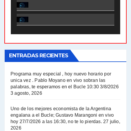
El Bucle News en Radio Gráfica. Bloque 1 . 28.04.24 - Jorge Gres
El Bucle News en Radio Gráfica. Bloque 2 . 21.04.24 - Jorge Gres
El Bucle News en Radio Gráfica. Bloque 1 . 21.04.24 - Jorge Gres
ENTRADAS RECIENTES
El Bucle News en Radio Gráfica. Bloque 1 . 14.04.24 - Jorge Gres
El Bucle News en Radio Gráfica. Bloque 2 . 14.04.24 - Jorge Gres
Programa muy especial , hoy nuevo horario por
unica vez . Pablo Moyano en vivo sobran las
A mayor poder al empresariado le cuesta encontrar resistencia - Jose Urtubey con Jorge Gres
palabras, te esperamos en el Bucle 10:30 3/8/2026
3 agosto, 2026
Hugo Yasky sobre el Impuesto a las grandes fortunas - Hugo Yasky con Jorge Gres
Uno de los mejores economista de la Argentina
Hugo Yasky : Día de la Militancia - Hugo Yasky con Jorge Gres
engalana a el Bucle; Gustavo Marangoni en vivo
hoy 27/7/2026 a las 16:30, no te lo pierdas.
27 julio,
2026
Hugo Yasky opina sobre la reunión de Sergio Massa con el FMI - Hugo Yasky con Jorge Gres