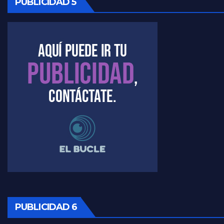
PUBLICIDAD 5
Kreplak , la vacunación en contexto de cuidado - Nicolás Kreplak con Jorge Gres
Timerman : " Cristina está enojada" - Raúl Timerman con Jorge Gres
Timerman, sobre el velatorio de Maradona - Raúl Timerman con Jorge Gres
Timerman, sobre Formosa en cuanto a la pandemia - Raúl Timerman con Jorge Gres
Timerman ,llamativos datos sobre la grieta - Raúl Timerman con Jorge Gres
Timerman: " La gente esta buscando un cambio" - Raúl Timerman con Jorge Gres
Marangoni sobre la negociacion con el FMI - Gustavo Marangoni con Jorge Gres
Marangoni, sobre el ajuste - Gustavo Marangoni con Jorge Gres
PUBLICIDAD 6