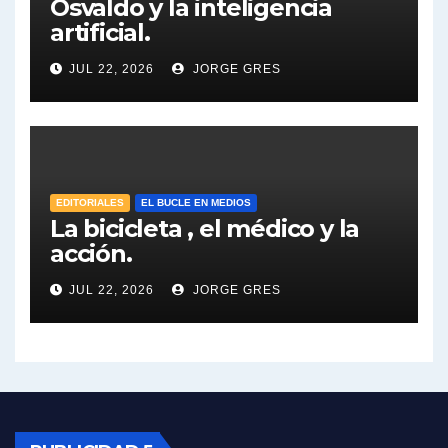
Osvaldo y la inteligencia
artificial.
Dalbón sobre el impuesto a la riqueza - Gregorio Dalbon con Jorge Gres
JUL 22, 2026
JORGE GRES
José Urtubey y la posible reactivación económica - José Urtubey con Jorge Gres
José Urtubey sobre la posibilidad de una candidatura - José Urtubey con Jorge Gres
Elio Rossi sobre Maradona - Elio Rossi con Jorge Gres
EDITORIALES
EL BUCLE EN MEDIOS
La bicicleta , el médico y la
acción.
Nicolás Kreplak , sobre Maradona - Nicolás Kreplak con Jorge Gres
JUL 22, 2026
JORGE GRES
Kreplak , sobre la vacuna contra el Covid-19 - Nicolás Kreplak con Jorge Gres
Kreplak , vacuna e ideología - Nicolás Kreplak con Jorge Gres
Kreplak ,qué vacunas llegarán al país - Nicolás Kreplak con Jorge Gres
Kreplak , cómo se darán los turnos para la vacunación - Nicolás Kreplak con Jorge Gres