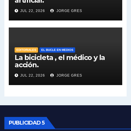
artificial.
Dalbón sobre el impuesto a la riqueza - Gregorio Dalbon con Jorge Gres
JUL 22, 2026
JORGE GRES
José Urtubey y la posible reactivación económica - José Urtubey con Jorge Gres
José Urtubey sobre la posibilidad de una candidatura - José Urtubey con Jorge Gres
Elio Rossi sobre Maradona - Elio Rossi con Jorge Gres
EDITORIALES
EL BUCLE EN MEDIOS
La bicicleta , el médico y la
acción.
Nicolás Kreplak , sobre Maradona - Nicolás Kreplak con Jorge Gres
JUL 22, 2026
JORGE GRES
Kreplak , sobre la vacuna contra el Covid-19 - Nicolás Kreplak con Jorge Gres
Kreplak , vacuna e ideología - Nicolás Kreplak con Jorge Gres
Kreplak ,qué vacunas llegarán al país - Nicolás Kreplak con Jorge Gres
Kreplak , cómo se darán los turnos para la vacunación - Nicolás Kreplak con Jorge Gres
PUBLICIDAD 5