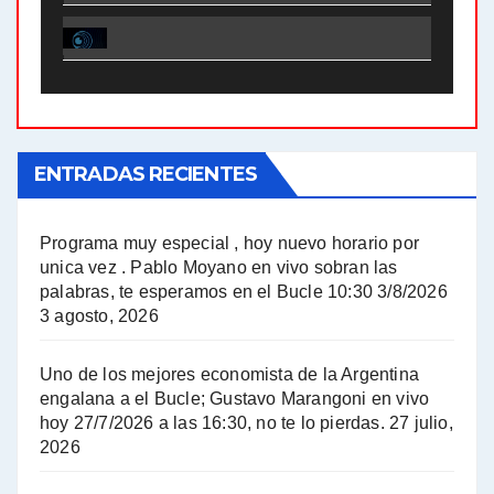
El Bucle News en Radio Gráfica. Bloque 1 . 28.04.24 - Jorge Gres
El Bucle News en Radio Gráfica. Bloque 2 . 21.04.24 - Jorge Gres
El Bucle News en Radio Gráfica. Bloque 1 . 21.04.24 - Jorge Gres
ENTRADAS RECIENTES
El Bucle News en Radio Gráfica. Bloque 1 . 14.04.24 - Jorge Gres
El Bucle News en Radio Gráfica. Bloque 2 . 14.04.24 - Jorge Gres
Programa muy especial , hoy nuevo horario por
unica vez . Pablo Moyano en vivo sobran las
A mayor poder al empresariado le cuesta encontrar resistencia - Jose Urtubey con Jorge Gres
palabras, te esperamos en el Bucle 10:30 3/8/2026
3 agosto, 2026
Hugo Yasky sobre el Impuesto a las grandes fortunas - Hugo Yasky con Jorge Gres
Uno de los mejores economista de la Argentina
Hugo Yasky : Día de la Militancia - Hugo Yasky con Jorge Gres
engalana a el Bucle; Gustavo Marangoni en vivo
hoy 27/7/2026 a las 16:30, no te lo pierdas.
27 julio,
2026
Hugo Yasky opina sobre la reunión de Sergio Massa con el FMI - Hugo Yasky con Jorge Gres