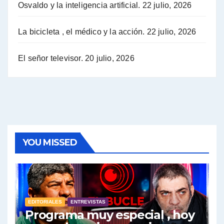
Osvaldo y la inteligencia artificial.
22 julio, 2026
Hugo Yasky sobre la Coordinadora de las Industrias de Productos Alimenticios (COPAL) - Hugo Yasky con Jorge Gres
Pablo Moyano sobre el espionaje: "Estos personajes siniestros han hecho mucho daño" - Pablo Moyano con Jorge Gres
La bicicleta , el médico y la acción.
22 julio, 2026
Pablo Moyano sobre el espionaje: "La AFI era una banda ilícita" - Pablo Moyano con Jorge Gres
El señor televisor.
20 julio, 2026
Pablo Moyano sobre el Día de la Militancia - Pablo Moyano con Jorge Gres
Pablo Moyano :" La bandera del sindicalismo fue siempre pelear contra las políticas del FMI" - Pablo Moyano con Jorge Gres
Actualidad con Raúl Timerman - Raúl Timerman con Jorge Gres
YOU MISSED
Raúl Timerman: sobre la defensa de los Senadores de JxC al acuerdo con el FMI - Raúl Timerman con Jorge Gres
Roberto Salvarezza: debate sobre las vacunas - Roberto Salvarezza con Jorge Gres
EDITORIALES
ENTREVISTAS
Salvarezza : la influencia de los Medios de Comunicación en el debate sobre las vacunas - Roberto Salvarezza con Jorge Gres
Programa muy especial , hoy