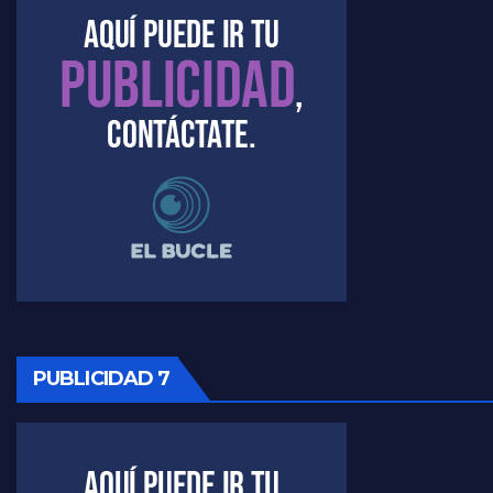
Marangoni sobre el dólar - Gustavo Marangoni con Jorge Gres
Raúl Timerman sobre el acto del FdT en La Plata - Raúl Timerman
Raúl Timerman sobre el funcionamiento del FdT - Raúl Timerman
Raúl Timerman sobre la imagen del Gobierno - Raúl Timerman
Raúl Timerman sobre la oposición
PUBLICIDAD 7