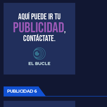
Kreplak , la vacunación en contexto de cuidado - Nicolás Kreplak con Jorge Gres
Timerman : " Cristina está enojada" - Raúl Timerman con Jorge Gres
Timerman, sobre el velatorio de Maradona - Raúl Timerman con Jorge Gres
Timerman, sobre Formosa en cuanto a la pandemia - Raúl Timerman con Jorge Gres
Timerman ,llamativos datos sobre la grieta - Raúl Timerman con Jorge Gres
Timerman: " La gente esta buscando un cambio" - Raúl Timerman con Jorge Gres
Marangoni sobre la negociacion con el FMI - Gustavo Marangoni con Jorge Gres
Marangoni, sobre el ajuste - Gustavo Marangoni con Jorge Gres
PUBLICIDAD 6
Marangoni sobre dispositivo de seguridad en el velatorio de Maradona - Gustavo Marangoni con Jorge Gres