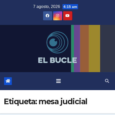
Skip
7 agosto, 2026
4:15 am
to
content
Etiqueta:
mesa judicial